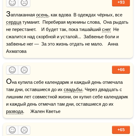
+93
З
аплаканная 
осень
, как вдова  В одеждах чёрных, все 
сердца
 туманит.  Перебирая мужнины слова,  Она рыдать 
не перестанет.    И будет так, пока тишайший 
снег
  Не 
сжалится над скорбной и усталой...  Забвенье боли и 
забвенье нег —  За это жизнь отдать не мало.    Анна 
Ахматова
+66
О
на купила себе календарик и каждый день отмечала 
там дни, оставшиеся до их 
свадьбы
. Через двадцать с 
лишним лет совместной жизни, он купил себе календарик 
и каждый день отмечал там дни, оставшиеся до их 
развода
.     Жален Кветье
+65