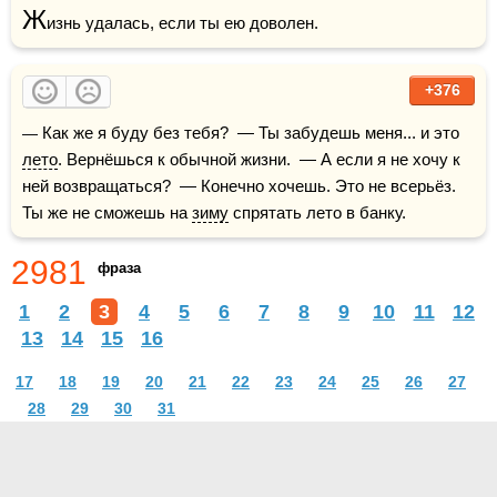
Ж
изнь удалась, если ты ею доволен.
+376
— Как же я буду без тебя?  — Ты забудешь меня... и это 
лето
. Вернёшься к обычной жизни.  — А если я не хочу к 
ней возвращаться?  — Конечно хочешь. Это не всерьёз. 
Ты же не сможешь на 
зиму
 спрятать лето в банку.
2981
фраза
1
2
3
4
5
6
7
8
9
10
11
12
13
14
15
16
17
18
19
20
21
22
23
24
25
26
27
28
29
30
31