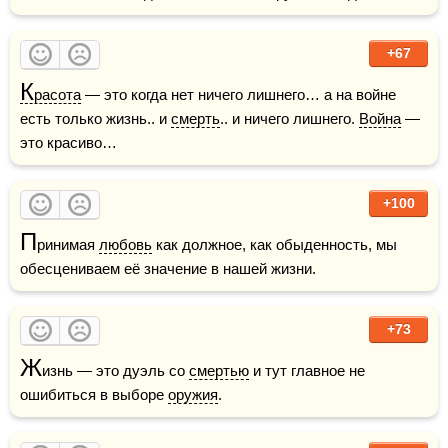
+67
К
расота
 — это когда нет ничего лишнего… а на войне 
есть только жизнь.. и 
смерть
.. и ничего лишнего. 
Война
 — 
это красиво…
+100
П
ринимая 
любовь
 как должное, как обыденность, мы 
обесцениваем её значение в нашей жизни.
+73
Ж
изнь — это дуэль со 
смертью
 и тут главное не 
ошибиться в выборе 
оружия
.