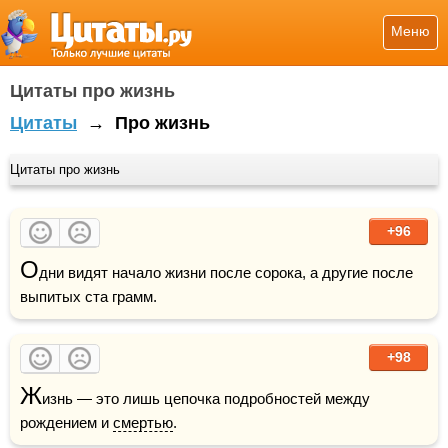
Меню
Цитаты про жизнь
Цитаты
→
Про жизнь
Цитаты про жизнь
+96
О
дни видят начало жизни после сорока, а другие после 
выпитых ста грамм.
+98
Ж
изнь — это лишь цепочка подробностей между 
рождением и 
смертью
.