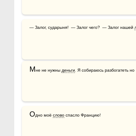
— Залог, сударыня!  — Залог чего?  — Залог нашей 
М
не не нужны 
деньги
. Я собираюсь разбогатеть но 
О
дно моё 
слово
 спасло Францию!