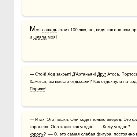
М
оя 
лошадь
 стоит 100 экю, но, видя как она вам пр
и 
шляпа
 моя!
— Стой! Ход закрыт! Д'Артаньян! 
Друг
 Атоса, Портос
Кажется, вы вместе отдыхали? Как отдохнули на 
вод
Париже
!
королева
король
?  — О, это самая слабая фигура, постоянно 