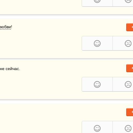
любви
!
не сейчас. 