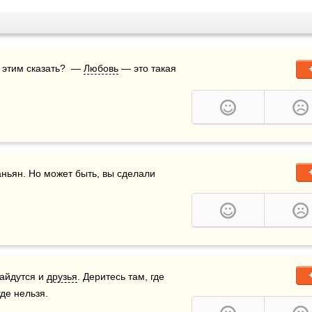
 этим сказать?  — 
Любовь
 — это такая 
ы сделали то, что вы должны были сделать, Д'Артаньян. Но может быть, вы сделали 
айдутся и 
друзья
. Деритесь там, где 
где нельзя.