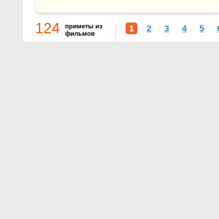
124
приметы из
1
2
3
4
5
фильмов
О проекте
Контакты
Условия использования