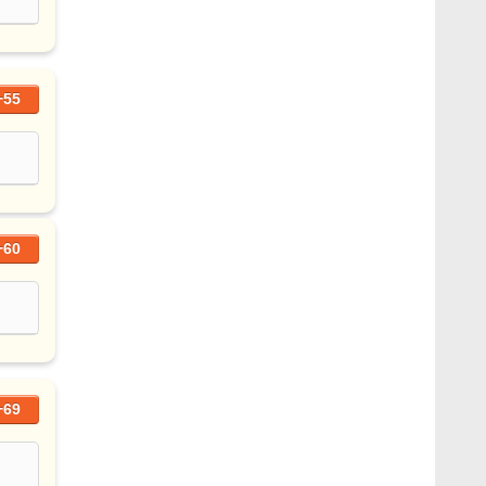
+55
+60
+69