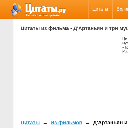
Цитаты
Вели
Цитаты из фильма - Д'Артаньян и три му
Цит
му
«Т
Роз
Цитаты
→
Из фильмов
→
Д'Артаньян и