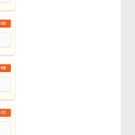
+55
+99
+72