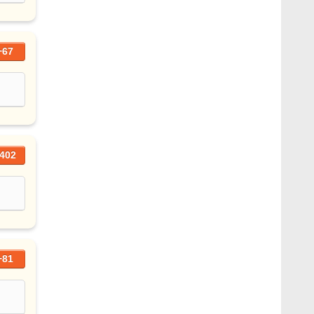
+67
402
+81