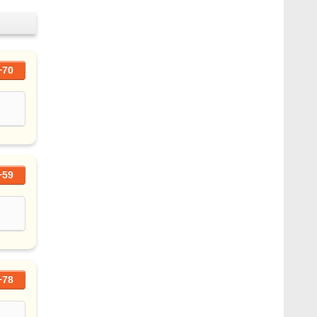
+70
+59
+78