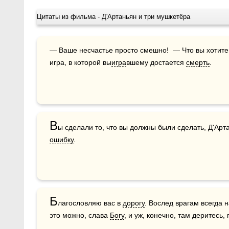
Цитаты из фильма - Д'Артаньян и три мушкетёра
— Ваше несчастье просто смешно!  — Что вы хотите
игра, в которой вы
игра
вшему достается 
смерть
.
В
ошибку
.
Б
лагословляю вас в 
дорогу
. Вослед врагам всегда н
это можно, слава 
Богу
, и уж, конечно, там деритесь, 