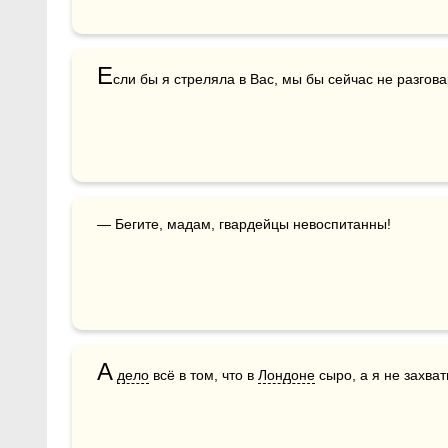
Е
сли бы я стреляла в Вас, мы бы сейчас не разгова
— Бегите, мадам, гвардейцы невоспитанны!
А
дело
 всё в том, что в 
Лондоне
 сыро, а я не захва