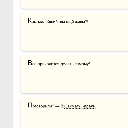
К
ак, милейший, вы ещё живы?!
В
се приходится делать самому!
П
оговорили? — В 
шахматы
играли
!