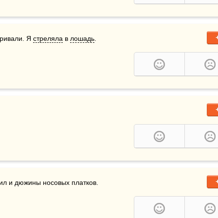
ривали. Я 
стреляла
 в 
лошадь
.
тил и дюжины носовых платков.