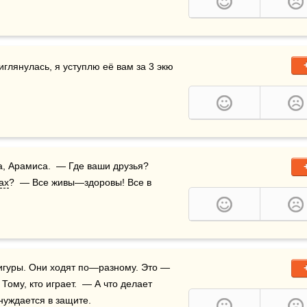
иглянулась, я уступлю её вам за 3 экю 
а, Арамиса.  — Где ваши друзья? 
ах
?  — Все живы—здоровы! Все в 
— Итак. Это пешки. Они ходят только вперёд. Это фигуры. Они ходят по—разному. Это — 
. Она ходит как угодно.  — Кому угодно?  — Тому, кто играет.  — А что делает 
нуждается в защите.