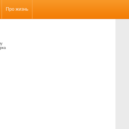
Про жизнь
ну
рка