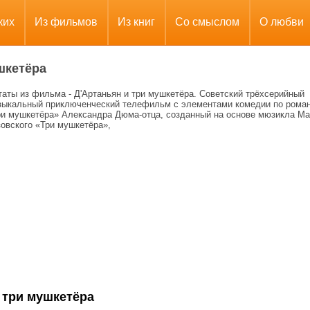
ких
Из фильмов
Из книг
Со смыслом
О любви
шкетёра
аты из фильма - Д'Артаньян и три мушкетёра. Советский трёхсерийный
зыкальный приключенческий телефильм с элементами комедии по рома
ри мушкетёра» Александра Дюма-отца, созданный на основе мюзикла Ма
овского «Три мушкетёра»,
 три мушкетёра