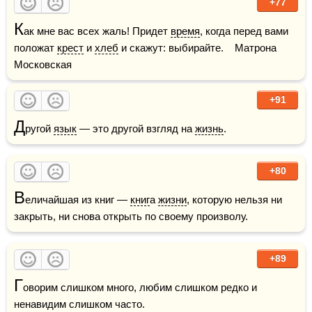
+77
К
ак мне вас всех жаль! Придет 
время
, когда перед вами 
положат 
крест
 и 
хлеб
 и скажут: выбирайте.    Матрона 
Московская
+91
Д
ругой 
язык
 — это другой взгляд на 
жизнь
.
+80
В
еличайшая из книг — 
книг
а 
жизни
, которую нельзя ни 
закрыть, ни снова открыть по своему произволу.
+89
Г
оворим слишком много, любим слишком редко и 
ненавидим слишком часто.
