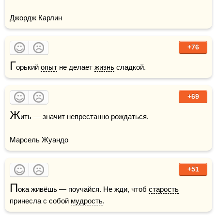
Джордж Карлин
+76
Г
орький 
опыт
 не делает 
жизнь
 сладкой.
+69
Ж
ить — значит непрестанно рождаться.

Марсель Жуандо
+51
П
ока живёшь — поучайся. Не жди, чтоб 
старость
принесла с собой 
мудрость
.