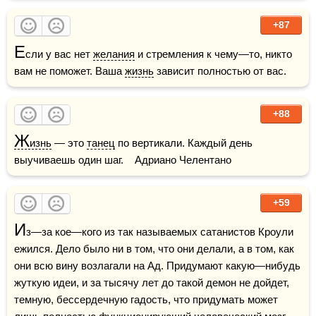
+87
Е
сли у вас нет 
желания
 и стремления к чему—то, никто 
вам не поможет. Ваша 
жизнь
 зависит полностью от вас.
+88
Ж
изнь
 — это 
танец
 по вертикали. Каждый день 
выучиваешь один шаг.    Адриано Челентано
+59
И
з—за кое—кого из так называемых сатанистов Кроули 
ежился. Дело было ни в том, что они делали, а в том, как 
они всю вину возлагали на Ад. Придумают какую—нибудь 
жуткую идеи, и за тысячу лет до такой демон не дойдет, 
темную, бессердечную гадость, что придумать может 