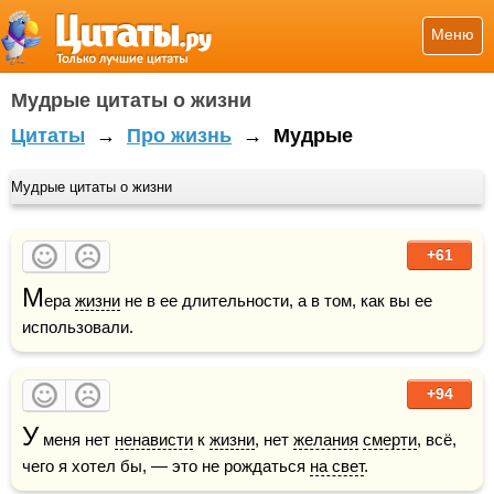
Меню
Мудрые цитаты о жизни
Цитаты
→
Про жизнь
→
Мудрые
Мудрые цитаты о жизни
+61
М
ера 
жизни
 не в ее длительности, а в том, как вы ее 
использовали.
+94
У
 меня нет 
ненависти
 к 
жизни
, нет 
желания
смерти
, всё, 
чего я хотел бы, — это не рождаться 
на свет
.