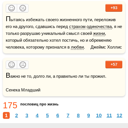
+93
П
ытаясь избежать своего жизненного пути, переложив 
его на другого, сдавшись перед 
страхом
одиночества
, я не 
только разрушаю уникальный смысл своей 
жизни
, 
который обязательно хотел постичь, но и обременяю 
человека, которому признался в 
любви
.     Джеймс Холлис
+57
В
ажно не то, долго ли, а правильно ли ты прожил.

Сенека Младший
175
пословиц про жизнь
1
2
3
4
5
6
7
8
9
10
11
12