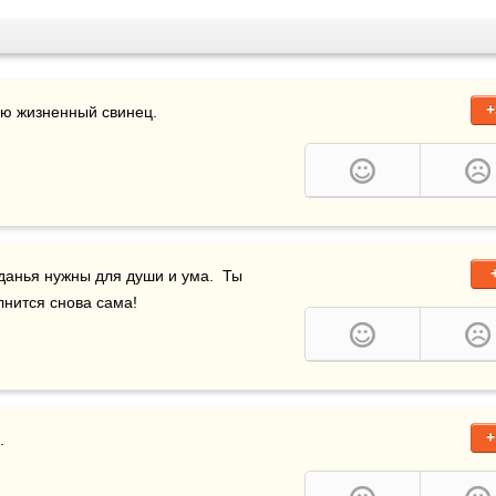
+
ую жизненный свинец.
анья нужны для души и ума.  Ты 
лнится снова сама!
+
.