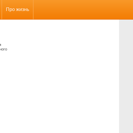
Про жизнь
м
ного