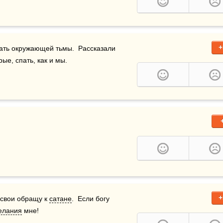
+
ать окружающей тьмы.  Рассказали 
рые, спать, как и мы.
+
 свои обращу к 
сатане
.  Если богу 
елания
 мне!