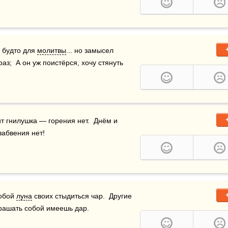
к будто для 
молитвы
... но замысел 
з;  А он уж поистёрся, хочу стянуть 
 — утоления нет,  Как ни светит гнилушка — горения нет.  Днём и 
забвения нет!
обой 
луна
 своих стыдиться чар.  Другие 
крашать собой имеешь дар.