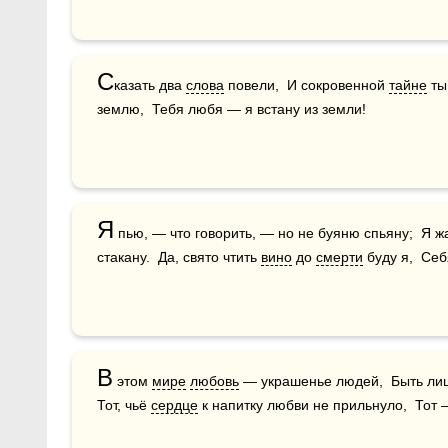
С
казать два 
слова
 повели,  И сокровенной 
тайне
 т
землю,  Тебя любя — я встану из земли!
Я
 пью, — что говорить, — но не буяню спьяну;  Я ж
стакану.  Да, свято чтить 
вино
 до 
смерти
 буду я,  Себ
В
 этом 
мире
любовь
 — украшенье людей,  Быть ли
Тот, чьё 
сердце
 к напитку любви не прильнуло,  Тот 