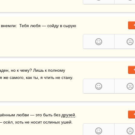
ы внемли:  Тебя любя — сойду в сырую 
аден, но к чему? Лишь к полному 
я же самого, как ты, я чтить не стану.
шённым любви — это быть без 
друзей
.  
— осёл, хоть не носит ослиных ушей.