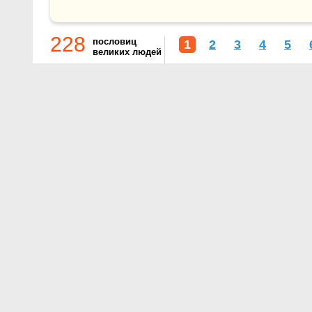
228
пословиц
1
2
3
4
5
великих людей
О проекте
Контакты