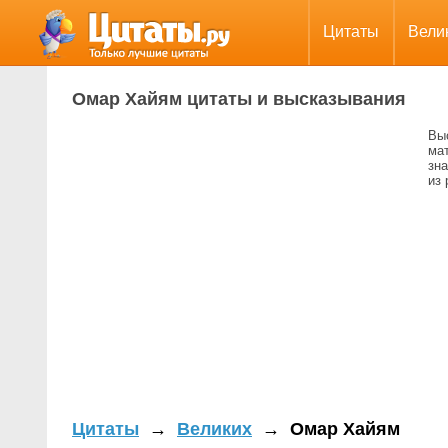
Цитаты
Вели
Омар Хайям цитаты и высказывания
Вы
мат
зна
из
Цитаты
→
Великих
→
Омар Хайям