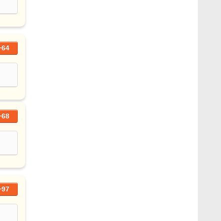
+64
+68
+97