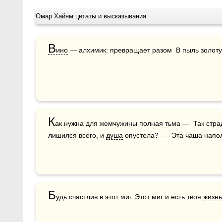
Омар Хайям цитаты и высказывания
В
ино
 — алхимик: превращает разом  В пыль золот
К
ак нужна для жемчужины полная тьма —  Так страд
лишился всего, и 
душа
 опустела? —  Эта чаша напо
Б
удь счастлив в этот миг. Этот миг и есть твоя 
жизнь