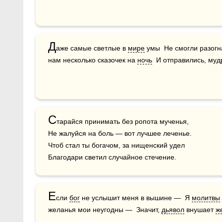
Д
аже самые светлые в 
мире
 умы  Не смогли разогн
нам несколько сказочек на 
ночь
  И отправились, муд
С
тарайся принимать без ропота мученья,

Не жалуйся на боль — вот лучшее леченье.

Чтоб стал ты богачом, за нищенский удел

Благодари светил случайное стечение.
Е
сли 
бог
 не услышит меня в вышине —  Я 
молитвы
желанья мои неугодны —  Значит, 
дьявол
 внушает 
ж