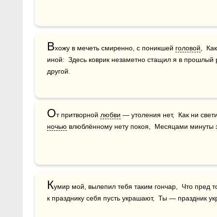
В
хожу в мечеть смиренно, с поникшей 
головой
,  Ка
иной:  Здесь коврик незаметно стащил я в прошлый ра
другой.
О
т притворной 
любви
ночью
 влюблённому нету покоя,  Месяцами минуты 
К
умир мой, вылепил тебя таким гончар,  Что пред т
к празднику себя пусть украшают,  Ты — праздник у