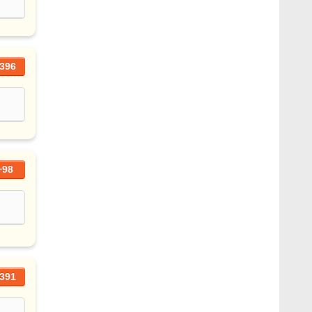
396
+98
391