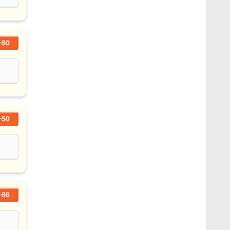
+80
+50
+86