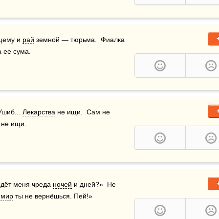
щему и 
рай
 земной — тюрьма.  Фиалка 
а ее сума.
шиб... 
Лекарства
 не ищи.  Сам не 
 не ищи.
едёт меня чреда 
ночей
 и дней?»  Не 
 
мир
 ты не вернёшься. Пей!»