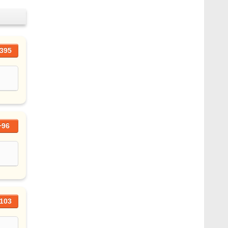
395
+96
103