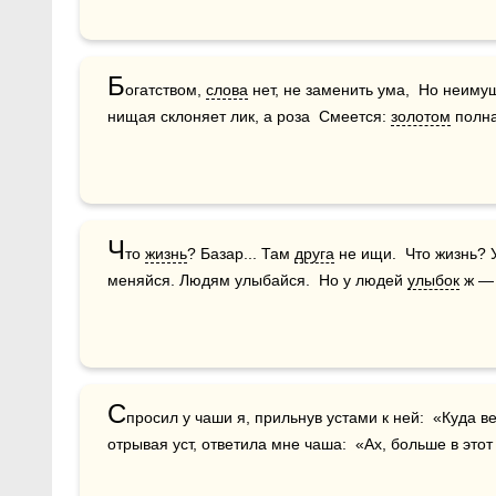
Б
огатством, 
слова
 нет, не заменить ума,  Но неиму
нищая склоняет лик, а роза  Смеется: 
золотом
 полн
Ч
то 
жизнь
? Базар... Там 
друга
 не ищи.  Что жизнь? У
меняйся. Людям улыбайся.  Но у людей 
улыбок
 ж —
С
просил у чаши я, прильнув устами к ней:  «Куда в
отрывая уст, ответила мне чаша:  «Ах, больше в этот