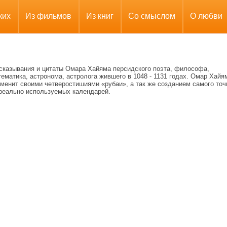
ких
Из фильмов
Из книг
Со смыслом
О любви
сказывания и цитаты Омара Хайяма персидского поэта, философа,
ематика, астронома, астролога жившего в 1048 - 1131 годах. Омар Хайя
менит своими четверостишиями «рубаи», а так же созданием самого точ
 реально используемых календарей.