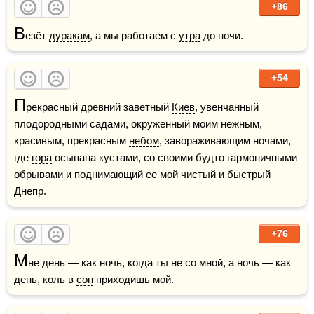
+86
В
езёт 
дуракам
, а мы работаем с 
утра
 до ночи.
+54
П
рекрасный древний заветный 
Киев
, увенчанный 
плодородными садами, окруженный моим нежным, 
красивым, прекрасным 
небом
, завораживающим ночами, 
где 
гора
 осыпана кустами, со своими будто гармоничными 
обрывами и поднимающий ее мой чистый и быстрый 
Днепр. 
+76
М
не день — как ночь, когда ты не со мной, а ночь — как 
день, коль в 
сон
 приходишь мой.  