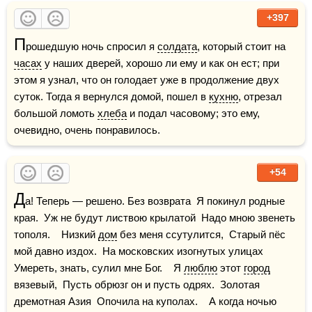
+397
П
рошедшую ночь спросил я 
солдата
, который стоит на 
часах
 у наших дверей, хорошо ли ему и как он ест; при 
этом я узнал, что он голодает уже в продолжение двух 
суток. Тогда я вернулся домой, пошел в 
кухню
, отрезал 
большой ломоть 
хлеба
 и подал часовому; это ему, 
очевидно, очень понравилось.
+54
Д
а! Теперь — решено. Без возврата  Я покинул родные 
края.  Уж не будут листвою крылатой  Надо мною звенеть 
тополя.    Низкий 
дом
 без меня ссутулится,  Старый пёс 
мой давно издох.  На московских изогнутых улицах  
Умереть, знать, сулил мне Бог.    Я 
люблю
 этот 
город
вязевый,  Пусть обрюзг он и пусть одрях.  Золотая 
дремотная Азия  Опочила на куполах.    А когда ночью 