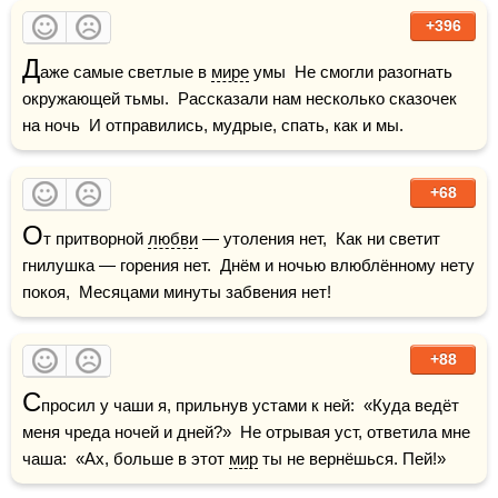
+396
Д
аже самые светлые в 
мире
 умы  Не смогли разогнать 
окружающей тьмы.  Рассказали нам несколько сказочек 
на ночь  И отправились, мудрые, спать, как и мы.
+68
О
т притворной 
любви
 — утоления нет,  Как ни светит 
гнилушка — горения нет.  Днём и ночью влюблённому нету 
покоя,  Месяцами минуты забвения нет!
+88
С
просил у чаши я, прильнув устами к ней:  «Куда ведёт 
меня чреда ночей и дней?»  Не отрывая уст, ответила мне 
чаша:  «Ах, больше в этот 
мир
 ты не вернёшься. Пей!»