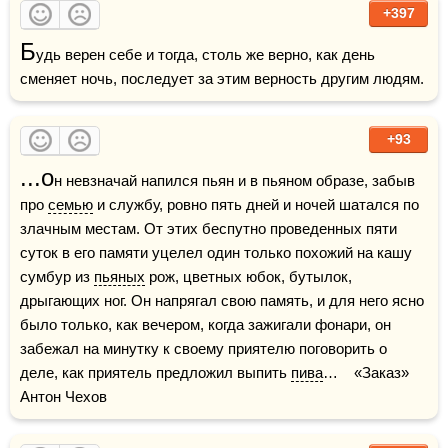
+397
Б
удь верен себе и тогда, столь же верно, как день 
+93
...о
н невзначай напился пьян и в пьяном образе, забыв 
про 
семью
 и службу, ровно пять дней и ночей шатался по 
злачным местам. От этих беспутно проведенных пяти 
суток в его памяти уцелел один только похожий на кашу 
сумбур из 
пьяных
 рож, цветных юбок, бутылок, 
дрыгающих ног. Он напрягал свою память, и для него ясно 
было только, как вечером, когда зажигали фонари, он 
забежал на минутку к своему приятелю поговорить о 
деле, как приятель предложил выпить 
пива
…    «Заказ» 
Антон Чехов