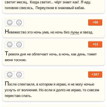
светит месяц,  Когда светит... чёрт знает как!  Я иду, 
головою свесясь,  Переулком в знакомый кабак.
+98
Н
евежество это ночь ума, но ночь без 
луны
 и звезд.
+53
Т
ревоги дня не облегчает ночь, а ночь, как день, томит 
меня тоскою.
+387
П
осле спектакля, в котором я играю, я не могу ночью 
уснуть от волнения. Но если я долго не играю, то совсем 
перестаю спать.