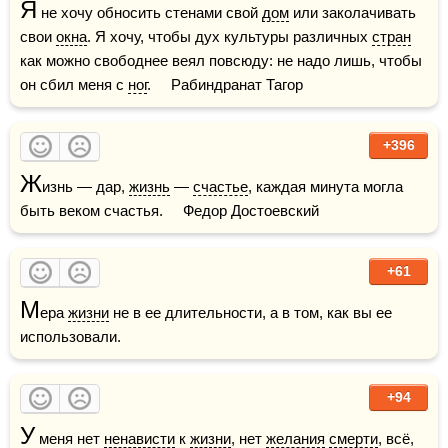
Я
 не хочу обносить стенами свой 
дом
 или заколачивать 
свои 
окна
. Я хочу, чтобы дух культуры различных 
стран
как можно свободнее веял повсюду: не надо лишь, чтобы 
он сбил меня с 
ног
.     Рабиндранат Тагор
+396
Ж
изнь — дар, 
жизнь
 — 
счастье
, каждая минута могла 
быть веком счастья.     Федор Достоевский
+61
М
ера 
жизни
 не в ее длительности, а в том, как вы ее 
использовали.
+94
У
 меня нет 
ненависти
 к 
жизни
, нет 
желания
смерти
, всё, 