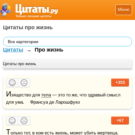
Меню
Цитаты про жизнь
Все картегории
Цитаты
→
Про жизнь
Цитаты про жизнь
+355
И
зящество для 
тела
 — это то же, что здравый смысл 
для ума.     Франсуа де Ларошфуко
+67
Т
олько тот, в ком есть 
жизнь
, может убить мертвеца.