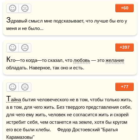
+60
З
дравый смысл мне подсказывает, что лучше бы его у 
меня и не было...
+397
К
то—то когда—то сказал, что 
любовь
 — это 
желание
обладать. Наверное, так оно и есть.
+77
Т
айна
 бытия человеческого не в том, чтобы только жить, 
а в том, для чего жить. Без твердого представления себе, 
для чего ему жить, человек не согласится жить и скорей 
истребит себя, чем останется на земле, хотя бы кругом 
его все были хлебы.     Федор Достоевский "Братья 
Карамазовы"