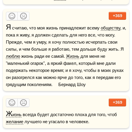
+369
Я
 считаю, что моя жизнь принадлежит всему 
обществу
, и, 
пока я живу, я должен сделать для него все, что могу. 
Прежде, чем я умру, я хочу полностью исчерпать свои 
силы, и чем больше я работаю, тем дольше буду жить. Я 
люблю
 жизнь ради ее самой. 
Жизнь
 для меня не 
"маленький огарок", а яркий факел, который мне дали 
подержать некоторое время; и я хочу, чтобы в моих руках 
он разогрелся как можно ярче до того, как я передам его 
грядущим поколениям.     Бернард Шоу
+369
Ж
изнь
 всегда будет достаточно плоха для того, чтоб 
желание
 лучшего не угасало в человеке.