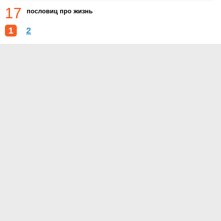
17
пословиц про жизнь
1
2
О проекте
Контакты
Условия использования
Политика конфиденциальности
© 2014- Цитаты.ру