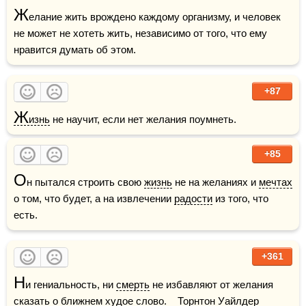
Ж
елание жить врождено каждому организму, и человек 
не может не хотеть жить, независимо от того, что ему 
нравится думать об этом.
+87
Ж
изнь
 не научит, если нет желания поумнеть.
+85
О
н пытался строить свою 
жизнь
 не на желаниях и 
мечтах
о том, что будет, а на извлечении 
радости
 из того, что 
есть.
+361
Н
и гениальность, ни 
смерть
 не избавляют от желания 
сказать о ближнем худое 
слово
.    Торнтон Уайлдер