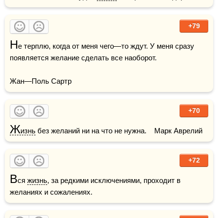
+79
Н
е терплю, когда от меня чего—то ждут. У меня сразу 
появляется желание сделать все наоборот. 

Жан—Поль Сартр
+70
Ж
изнь
 без желаний ни на что не нужна.    Марк Аврелий
+72
В
ся 
жизнь
, за редкими исключениями, проходит в 
желаниях и сожалениях.