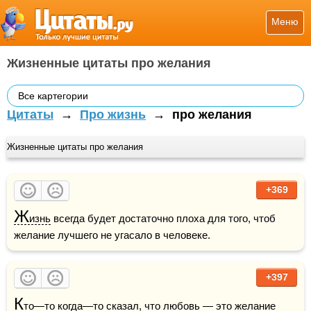
Меню
Жизненные цитаты про желания
Все картегории
Цитаты
→
Про жизнь
→
про желания
Жизненные цитаты про желания
+369
Ж
изнь
 всегда будет достаточно плоха для того, чтоб 
желание лучшего не угасало в человеке.
+397
К
то—то когда—то сказал, что 
любовь
 — это желание 