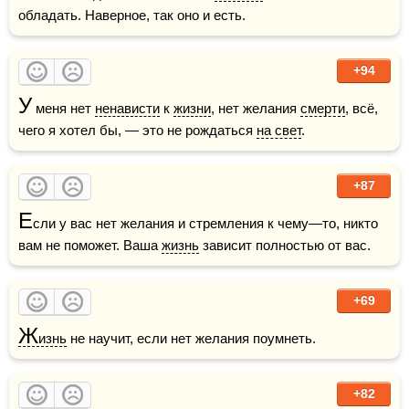
обладать. Наверное, так оно и есть.
+94
У
 меня нет 
ненависти
 к 
жизни
, нет желания 
смерти
, всё, 
чего я хотел бы, — это не рождаться 
на свет
.
+87
Е
сли у вас нет желания и стремления к чему—то, никто 
вам не поможет. Ваша 
жизнь
 зависит полностью от вас.
+69
Ж
изнь
 не научит, если нет желания поумнеть.
+82