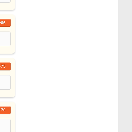
+66
+75
+70