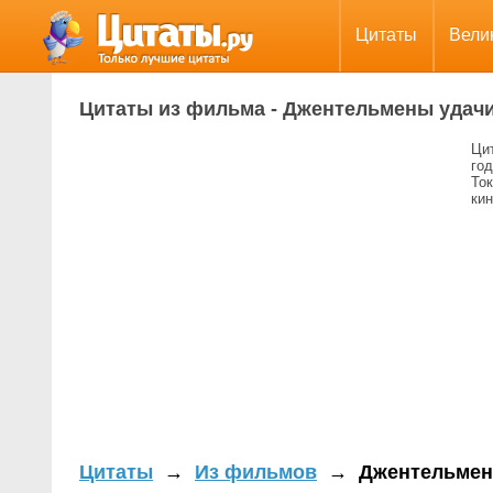
Цитаты
Вели
Цитаты из фильма - Джентельмены удач
Ци
го
То
ки
Цитаты
→
Из фильмов
→
Джентельмен