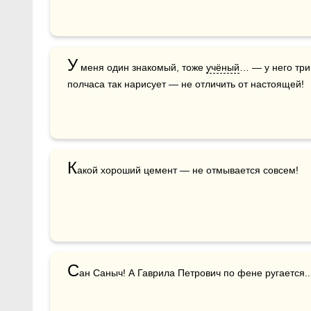
У
 меня один знакомый, тоже 
учёный
… — у него три
полчаса так нарисует — не отличить от настоящей!
К
акой хороший цемент — не отмывается совсем!
С
ан Саныч! А Гаврила Петрович по фене ругается..