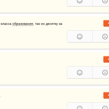
 класса 
образования
, так он десятку за 
.