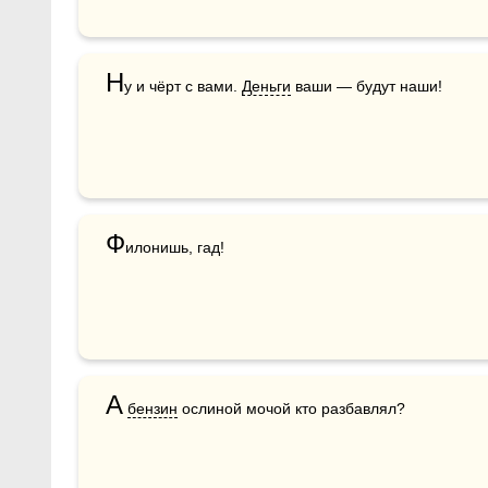
Н
у и чёрт с вами. 
Деньги
 ваши — будут наши!
Ф
илонишь, гад!
А
бензин
 ослиной мочой кто разбавлял?