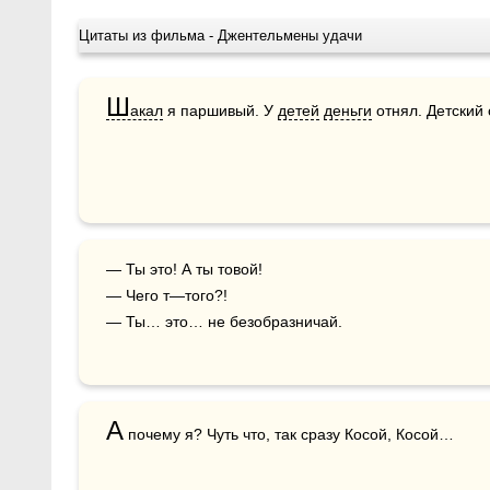
Цитаты из фильма - Джентельмены удачи
Ш
акал
 я паршивый. У 
детей
деньги
 отнял. Детский
— Ты это! А ты товой!

— Чего т—того?!

— Ты… это… не безобразничай.
А
 почему я? Чуть что, так сразу Косой, Косой…