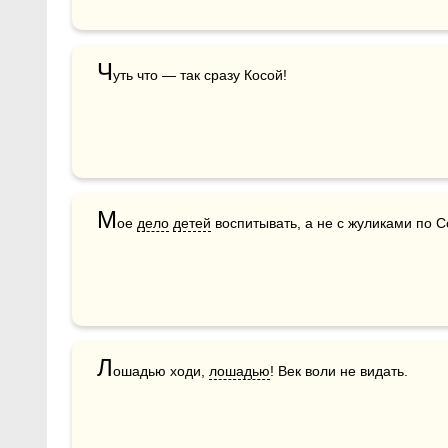
Ч
уть что — так сразу Косой!
М
ое 
дело
детей
 воспитывать, а не с жуликами по С
Л
ошадью ходи, 
лошадью
! Век воли не видать.