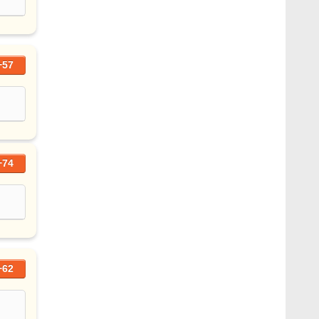
+57
+74
+62