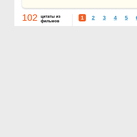
102
цитаты из
1
2
3
4
5
фильмов
О проекте
Контакты
Условия использования