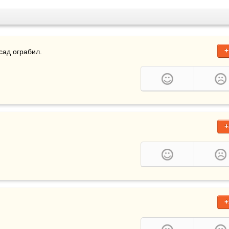
+
 сад ограбил.
+
+