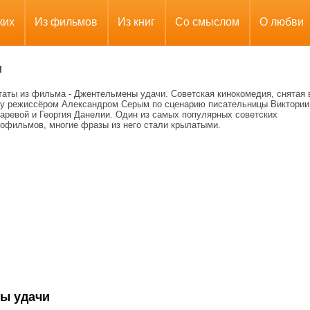
ких
Из фильмов
Из книг
Со смыслом
О любви
и
таты из фильма - Джентельмены удачи. Советская кинокомедия, снятая 
ду режиссёром Александром Серым по сценарию писательницы Виктории
каревой и Георгия Данелии. Один из самых популярных советских
нофильмов, многие фразы из него стали крылатыми.
ы удачи