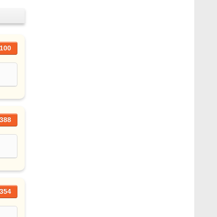
100
388
354