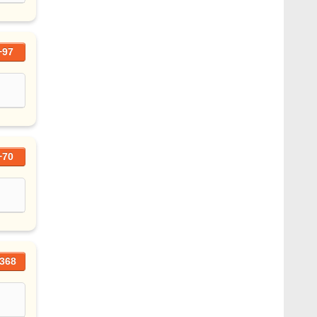
+97
+70
368