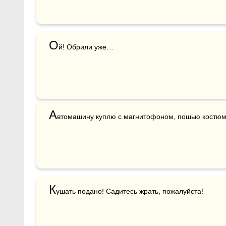
О
й! Обрили уже…
А
втомашину куплю с магнитофоном, пошью костюм 
К
ушать подано! Садитесь жрать, пожалуйста!