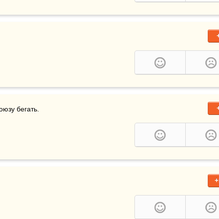
оюзу бегать.
+