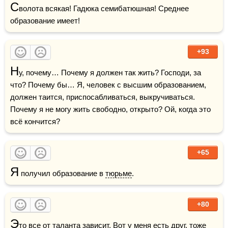
С
волота всякая! Гадюка семибатюшная! Среднее 
+93
Н
у, почему… Почему я должен так жить? Господи, за 
что? Почему бы… Я, человек с высшим образованием, 
должен таится, приспосабливаться, выкручиваться. 
Почему я не могу жить свободно, открыто? Ой, когда это 
всё кончится?
+65
Я
 получил образование в 
тюрьме
.
+80
Э
то все от 
таланта
 зависит. Вот у меня есть 
друг
, тоже 