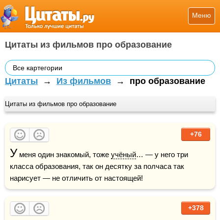
Меню
Цитаты из фильмов про образование
Все картегории
Цитаты
→
Из фильмов
→
про образование
Цитаты из фильмов про образование
+76
У
 меня один знакомый, тоже 
учёный
… — у него три 
класса образования, так он десятку за полчаса так 
нарисует — не отличить от настоящей!
+378