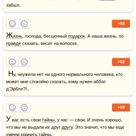
забыл.
+99
Ж
изнь
, господа, бесценный 
подарок
. А наша жизнь, по 
правде
 сказать, висит на волоске.
+82
 Н
у, неужели нет ни одного нормального человека, кто 
может мне спокойно сказать, кому нужен аббат 
д’Эрбле?!..
+69
У
 вас есть свои 
тайны
, у нас — свои. И очень хорошо, 
что мы не выдали их друг 
друг
у. Это значит, что мы еще 
умеем хранить тайны.