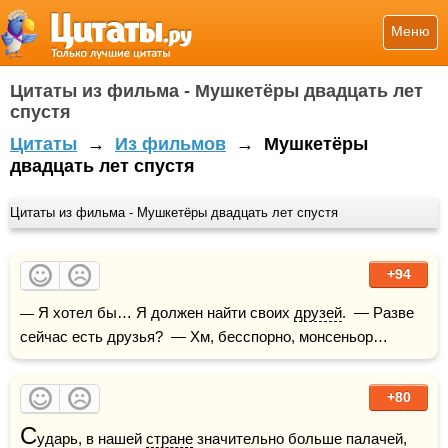
Меню
Цитаты из фильма - Мушкетёры двадцать лет
спустя
Цитаты
→
Из фильмов
→
Мушкетёры
двадцать лет спустя
Цитаты из фильма - Мушкетёры двадцать лет спустя
+94
— Я хотел бы… Я должен найти своих 
друзей
.  — Разве 
сейчас есть друзья?  — Хм, бесспорно, монсеньор…
+80
С
ударь, в нашей 
стране
 значительно больше палачей, 