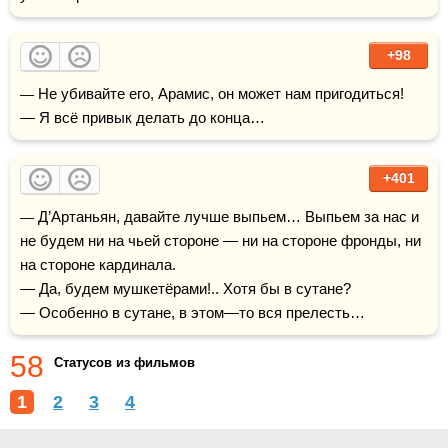
+98
— Не убивайте его, Арамис, он может нам пригодиться!

— Я всё привык делать до конца…
+401
— Д’Артаньян, давайте лучше выпьем… Выпьем за нас и 
не будем ни на чьей стороне — ни на стороне фронды, ни 
на стороне кардинала.

— Да, будем мушкетёрами!.. Хотя бы в сутане?

— Особенно в сутане, в этом—то вся прелесть…
58
Статусов из фильмов
1
2
3
4