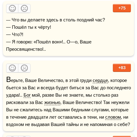
+75
— Что вы делаете здесь в столь поздний час?

— Пошёл ты к чёрту!

— Что?!

— Я говорю: «Пошёл вон»!.. О—о, Ваше 
Преосвященство!..
+83
В
ерьте, Ваше Величество, в этой груди 
сердце
, которое 
бьется за Вас и всегда будет биться за Вас до последнего 
удара!.. 
Бог
 мой, разве Вы не знаете, мы столько раз 
рисковали за Вас 
жизнью
, Ваше Величество! Так неужели 
Вы не сжалитесь над Вашими бедными слугами, которые 
в течение двадцати лет оставались в тени, ни 
словом
, ни 
вздохом не выдавая Вашей тайны и не напоминая о себе?