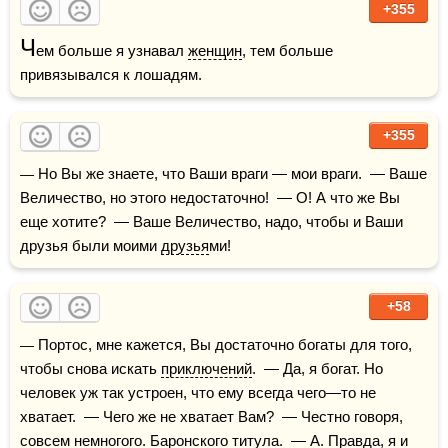
+355
Ч
ем больше я узнавал 
женщин
, тем больше 
привязывался к лошадям.
+355
— Но Вы же знаете, что Ваши враги — мои враги.  — Ваше 
Величество, но этого недостаточно!  — О! А что же Вы 
еще хотите?  — Ваше Величество, надо, чтобы и Ваши 
друзья были моими 
друзья
ми!
+58
— Портос, мне кажется, Вы достаточно богаты для того, 
чтобы снова искать 
приключений
.  — Да, я богат. Но 
человек уж так устроен, что ему всегда чего—то не 
хватает.  — Чего же не хватает Вам?  — Честно говоря, 
совсем немногого. Баронского титула.  — А. 
Правда
, я и 