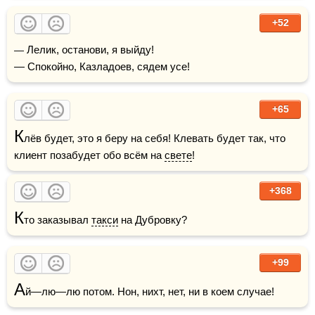
+52
— Лелик, останови, я выйду!

— Спокойно, Казладоев, сядем усе!
+65
К
лёв будет, это я беру на себя! Клевать будет так, что 
клиент позабудет обо всём на 
свете
!
+368
К
то заказывал 
такси
 на Дубровку?
+99
А