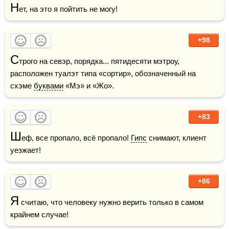
Н
ет, на это я пойтить не могу!
+98
С
трого на севэр, порядка... пятидесяти мэтроу, 
расположен туалэт типа «сортир», обозначенный на 
схэме 
буквами
 «Мэ» и «Жо».  
+83
Ш
еф, все пропало, всё пропало! 
Гипс
 снимают, клиент 
уезжает!
+86
Я
 считаю, что человеку нужно верить только в самом 
крайнем случае!