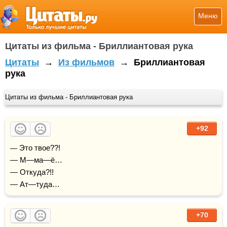
Меню
Цитаты из фильма - Бриллиантовая рука
Цитаты
→
Из фильмов
→
Бриллиантовая
рука
Цитаты из фильма - Бриллиантовая рука
+92
— Это твое??!

— М—ма—ё…

— Откуда?!!

— Ат—туда…
+70