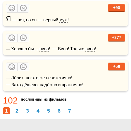
+90
Я
 — нет, но он — верный 
муж
! 
+377
— Хорошо бы… 
пива
!  — Вино! Только 
вино
!
+56
— Лёлик, но это же неэстетично!

— Зато дёшево, надёжно и практично!
102
пословицы из фильмов
1
2
3
4
5
6
7