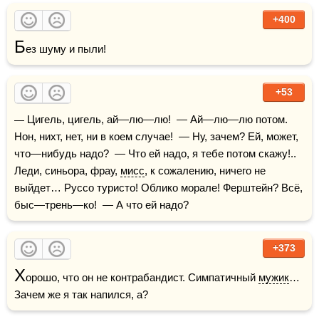
+400
Б
ез шуму и пыли!
+53
— Цигель, цигель, ай—лю—лю!  — Ай—лю—лю потом. 
Нон, нихт, нет, ни в коем случае!  — Ну, зачем? Ей, может, 
что—нибудь надо?  — Что ей надо, я тебе потом скажу!.. 
Леди, синьора, фрау, 
мисс
, к сожалению, ничего не 
выйдет… Руссо туристо! Облико морале! Ферштейн? Всё, 
быс—трень—ко!  — А что ей надо?
+373
Х
орошо, что он не контрабандист. Симпатичный 
мужик
… 
Зачем же я так напился, а?  