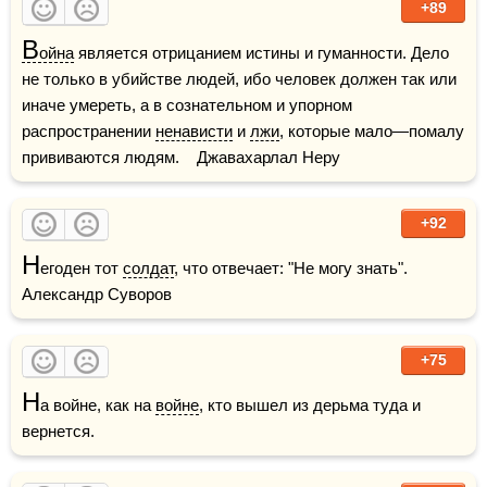
+89
В
ойна
 является отрицанием истины и гуманности. Дело 
не только в убийстве людей, ибо человек должен так или 
иначе умереть, а в сознательном и упорном 
распространении 
ненависти
 и 
лжи
, которые мало—помалу 
прививаются людям.    Джавахарлал Неру
+92
Н
егоден тот 
солдат
, что отвечает: "Не могу знать".    
Александр Суворов 
+75
Н
а войне, как на 
войне
, кто вышел из дерьма туда и 
вернется.