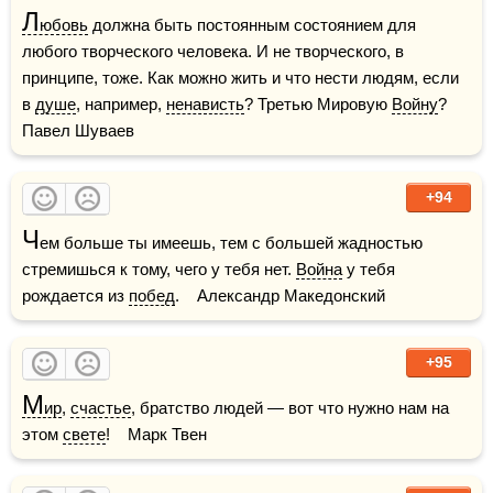
Л
юбовь
 должна быть постоянным состоянием для 
любого творческого человека. И не творческого, в 
принципе, тоже. Как можно жить и что нести людям, если 
в 
душе
, например, 
ненависть
? Третью Мировую 
Войну
?    
Павел Шуваев
+94
Ч
ем больше ты имеешь, тем с большей жадностью 
стремишься к тому, чего у тебя нет. 
Война
 у тебя 
рождается из 
побед
.    Александр Македонский
+95
М
ир
, 
счастье
, братство людей — вот что нужно нам на 
этом 
свете
!    Марк Твен