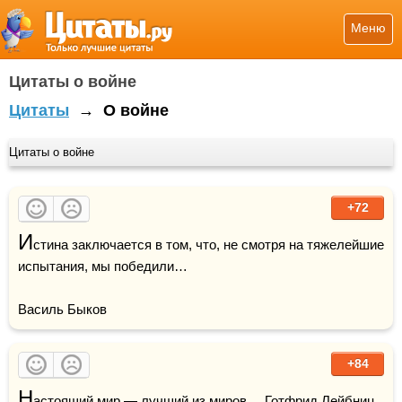
Меню
Цитаты о войне
Цитаты
→
О войне
Цитаты о войне
+72
И
стина заключается в том, что, не смотря на тяжелейшие 
испытания, мы победили…

Василь Быков
+84
Н
астоящий мир — лучший из 
мир
ов.    Готфрид Лейбниц