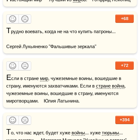
+68
Т
рудно воевать, когда не на что купить патроны...

Сергей Лукьяненко "Фальшивые зеркала"
+72
Е
сли в стране 
мир
, чужеземные воины, вошедшие в 
страну, именуются захватчиками. Если в 
стране
война
, 
чужеземные воины, вошедшие в страну, именуются 
миротворцами.    Юлия Латынина.
+394
Т
о, что нас ждет, будет хуже 
войны
... хуже 
тюрьмы
... 