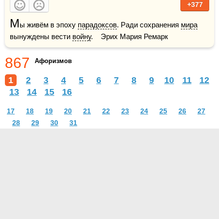
+377
М
ы живём в эпоху 
парадоксов
. Ради сохранения 
мира
вынуждены вести 
войну
.    Эрих Мария Ремарк
867
Афоризмов
1
2
3
4
5
6
7
8
9
10
11
12
13
14
15
16
17
18
19
20
21
22
23
24
25
26
27
28
29
30
31