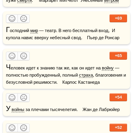
хуже 
смерти
.     Маргарет Митчелл "Унесённые 
ветром
"
+69
Г
осподний 
мир
 — театр. В него бесплатный вход,  И 
купола навис вверху небесный свод.    Пьер де Ронсар
+65
Ч
еловек идет к знанию так же, как он идет на 
войну
 — 
полностью пробужденный, полный 
страха
, благоговения и 
безусловной решимости.    Карлос Кастанеда
+54
У
войны
 за плечами тысячелетия.    Жан де Лабрюйер
+52