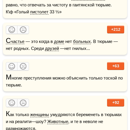
равно, что отвечать за чистоту в гаитянской тюрьме.     
К\ф «Голый 
пистолет
 33 ⅓»
+212
С
частье
 — это когда в 
доме
 нет 
больных
. В тюрьме —
нет родных. Среди 
друзей
 —нет гнилых...
+63
М
ногие преступления можно объяснить только тоской по 
тюрьме.
+92
К
ак только 
женщины
 умудряются беременеть в тюрьмах 
и на реалити—шоу? 
Животные
, и те в неволе не 
размножаются.