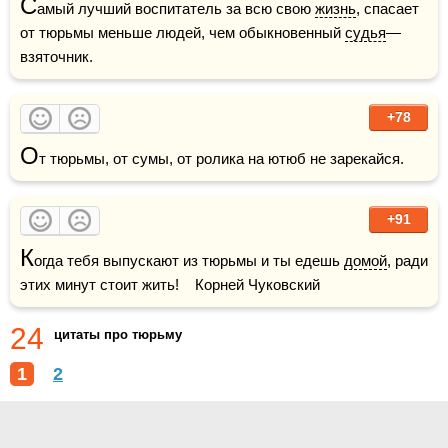
С
амый лучший воспитатель за всю свою 
жизнь
, спасает 
от тюрьмы меньше людей, чем обыкновенный 
судья
— 
взяточник.
+78
О
т тюрьмы, от сумы, от ролика на ютюб не зарекайся.
+91
К
огда тебя выпускают из тюрьмы и ты едешь 
домой
, ради 
этих минут стоит жить!    Корней Чуковский
24
цитаты про тюрьму
1
2