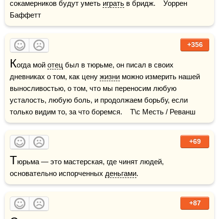
сокамерников будут уметь 
играть
 в бридж.    Уоррен 
Баффетт
+356
К
огда мой 
отец
 был в тюрьме, он писал в своих 
дневниках о том, как цену 
жизни
 можно измерить нашей 
выносливостью, о том, что мы переносим любую 
усталость, любую боль, и продолжаем борьбу, если 
только видим то, за что боремся.    Т\с Месть / Реванш
+69
Т
юрьма — это мастерская, где чинят людей, 
основательно испорченных 
деньгами
.
+87