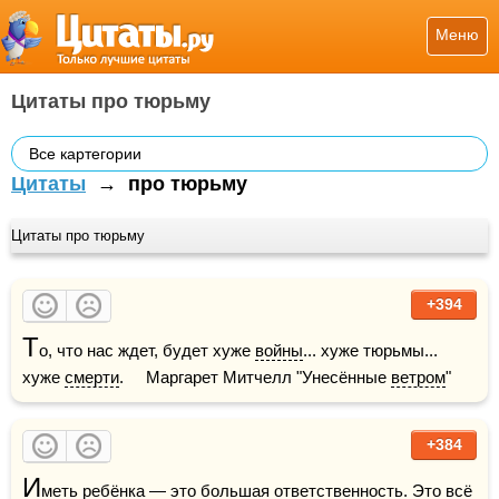
Меню
Цитаты про тюрьму
Все картегории
Цитаты
→
про тюрьму
Цитаты про тюрьму
+394
Т
о, что нас ждет, будет хуже 
войны
... хуже тюрьмы... 
хуже 
смерти
.     Маргарет Митчелл "Унесённые 
ветром
"
+384
И
меть ребёнка — это большая 
ответственность
. Это всё 