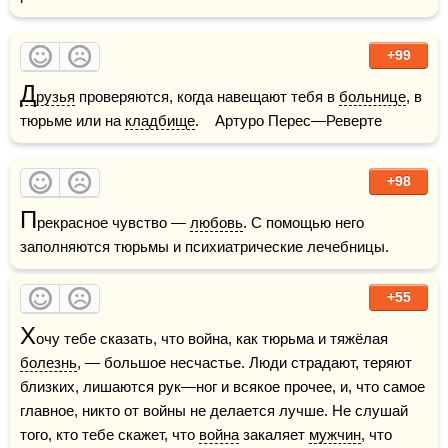
+99
Д
рузья
 проверяются, когда навещают тебя в 
больнице
, в 
тюрьме или на 
кладбище
.    Артуро Перес—Реверте
+98
П
рекрасное чувство — 
любовь
. С помощью него 
заполняются тюрьмы и психиатрические лечебницы.
+55
Х
очу тебе сказать, что война, как тюрьма и тяжёлая 
болезнь
, — большое несчастье. Люди страдают, теряют 
близких, лишаются рук—ног и всякое прочее, и, что самое 
главное, никто от войны не делается лучше. Не слушай 
того, кто тебе скажет, что 
война
 закаляет 
мужчин
, что 