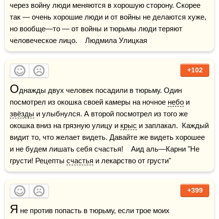
через войну люди меняются в хорошую сторону. Скорее 
так — очень хорошие люди и от войны не делаются хуже, 
но вообще—то — от войны и тюрьмы люди теряют 
человеческое лицо.    Людмила Улицкая
+102
О
днажды двух человек посадили в тюрьму. Один 
посмотрел из окошка своей камеры на ночное 
небо
 и 
звёзды
 и улыбнулся. А второй посмотрел из того же 
окошка вниз на грязную улицу и 
крыс
 и заплакал.  Каждый 
видит то, что желает видеть. Давайте же видеть хорошее 
и не будем лишать себя счастья!    Аид аль—Карни "Не 
грусти! Рецепты 
счастья
 и лекарство от грусти"
+399
Я
 не против попасть в тюрьму, если трое моих 