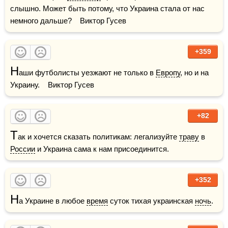
слышно. Может быть потому, что Украина стала от нас 
немного дальше?    Виктор Гусев
+359
Н
аши футболисты уезжают не только в 
Европу
, но и на 
Украину.    Виктор Гусев
+82
Т
ак и хочется сказать политикам: легализуйте 
траву
 в 
России
 и Украина сама к нам присоединится.
+352
Н
а Украине в любое 
время
 суток тихая украинская 
ночь
.