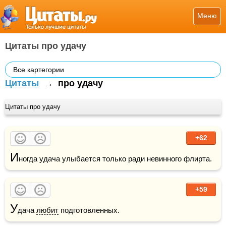
Меню
Цитаты про удачу
Все картегории
Цитаты
→
про удачу
Цитаты про удачу
+62
И
ногда удача улыбается только ради невинного флирта.
+59
У
дача 
любит
 подготовленных.