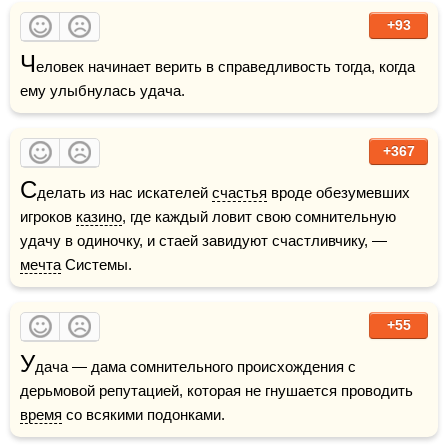
+93
Ч
еловек начинает верить в справедливость тогда, когда 
ему улыбнулась удача.
+367
С
делать из нас искателей 
счастья
 вроде обезумевших 
игроков 
казино
, где каждый ловит свою сомнительную 
удачу в одиночку, и стаей завидуют счастливчику, — 
мечта
 Системы.
+55
У
дача — дама сомнительного происхождения с 
дерьмовой репутацией, которая не гнушается проводить 
время
 со всякими подонками.