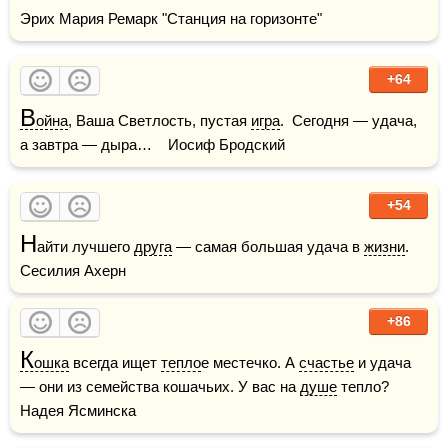
Эрих Мария Ремарк "Станция на горизонте"
+64
В
ойна
, Ваша Светлость, пустая 
игра
.  Сегодня — удача, 
а завтра — дыра…    Иосиф Бродский
+54
Н
айти лучшего 
друга
 — самая большая удача в 
жизни
.    
Сесилия Ахерн
+86
К
ошка
 всегда ищет 
тепло
е местечко. А 
счастье
 и удача 
— они из семейства кошачьих. У вас на 
душе
 тепло?    
Надея Ясминска