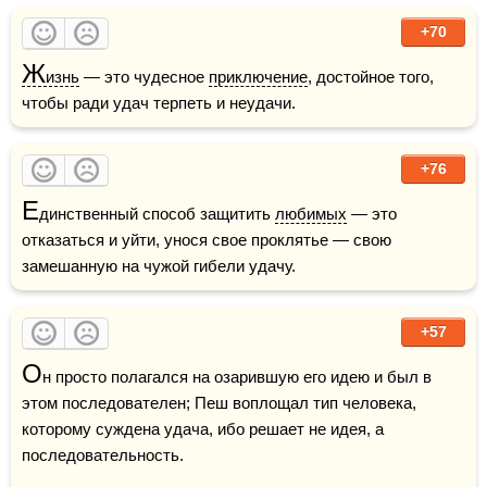
+70
Ж
изнь
 — это чудесное 
приключение
, достойное того, 
чтобы ради удач терпеть и неудачи.
+76
Е
динственный способ защитить 
любимых
 — это 
отказаться и уйти, унося свое проклятье — свою 
замешанную на чужой гибели удачу.
+57
О
н просто полагался на озарившую его идею и был в 
этом последователен; Пеш воплощал тип человека, 
которому суждена удача, ибо решает не идея, а 
последовательность.
