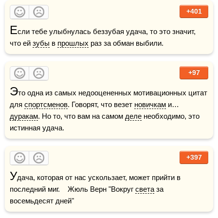
+401
Е
сли тебе улыбнулась беззубая удача, то это значит, 
что ей 
зубы
 в 
прошлых
 раз за обман выбили.
+97
Э
то одна из самых недооцененных мотивационных цитат 
для 
спортсменов
. Говорят, что везет 
новичкам
 и… 
дуракам
. Но то, что вам на самом 
деле
 необходимо, это 
истинная удача.
+397
У
дача, которая от нас ускользает, может прийти в 
последний миг.    Жюль Верн "Вокруг 
света
 за 
восемьдесят дней"