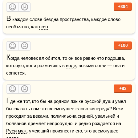
+394
В
 каждом 
слове
 бездна пространства, каждое слово 
необъятно, как 
поэт
.
+100
К
огда человек влюбится, то он все равно что подошва, 
которую, коли размочишь в 
воде
, возьми согни — она и 
согнется.
+83
Г
де же тот, кто бы на родном 
языке
русской
души
 умел 
бы сказать нам это всемогущее слово «вперед»? Веки 
проходят за веками, полмильона сидней, увальней и 
болванов дремлет непробудно, и редко рождается 
на 
Руси
муж
, умеющий произнести его, это всемогущее 