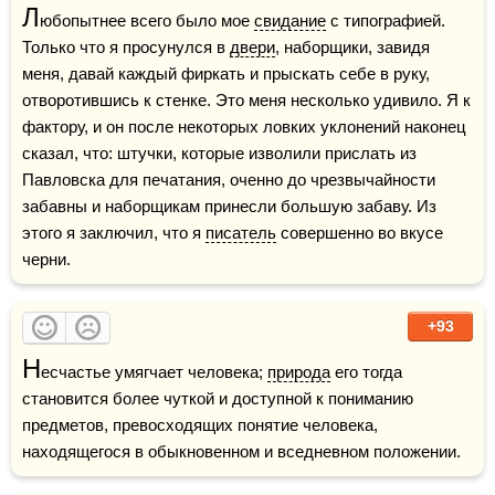
Л
юбопытнее всего было мое 
свидание
 с типографией. 
Только что я просунулся в 
двери
, наборщики, завидя 
меня, давай каждый фиркать и прыскать себе в руку, 
отворотившись к стенке. Это меня несколько удивило. Я к 
фактору, и он после некоторых ловких уклонений наконец 
сказал, что: штучки, которые изволили прислать из 
Павловска для печатания, оченно до чрезвычайности 
забавны и наборщикам принесли большую забаву. Из 
этого я заключил, что я 
писатель
 совершенно во вкусе 
черни.
+93
Н
есчастье умягчает человека; 
природа
 его тогда 
становится более чуткой и доступной к пониманию 
предметов, превосходящих понятие человека, 
находящегося в обыкновенном и вседневном положении.