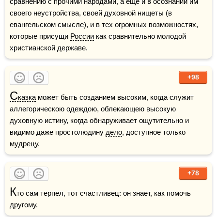
сравнению с прочими народами, а еще и в осознании им 
своего неустройства, своей духовной нищеты (в 
евангельском смысле), и в тех огромных возможностях, 
которые присущи 
России
 как сравнительно молодой 
христианской державе.
+98
С
казка
 может быть созданием высоким, когда служит 
аллегорическою одеждою, облекающею высокую 
духовную истину, когда обнаруживает ощутительно и 
видимо даже простолюдину 
дело
, доступное только 
мудрецу
.
+78
К
то сам терпел, тот счастливец: он знает, как помочь 
другому. 