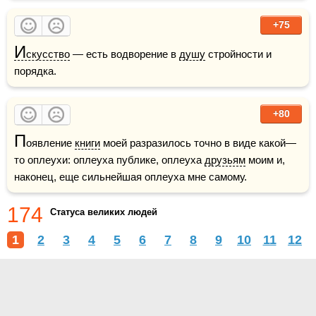
+75
И
скусство
 — есть водворение в 
душу
 стройности и 
порядка.
+80
П
оявление 
книги
 моей разразилось точно в виде какой—
то оплеухи: оплеуха публике, оплеуха 
друзьям
 моим и, 
наконец, еще сильнейшая оплеуха мне самому.
174
Статуса великих людей
1
2
3
4
5
6
7
8
9
10
11
12