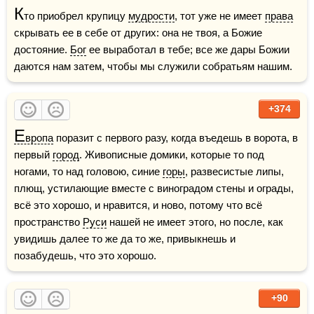
К
то приобрел крупицу 
мудрости
, тот уже не имеет 
права
скрывать ее в себе от других: она не твоя, а Божие 
достояние. 
Бог
 ее выработал в тебе; все же дары Божии 
даются нам затем, чтобы мы служили собратьям нашим. 
+374
Е
вропа
 поразит с первого разу, когда въедешь в ворота, в 
первый 
город
. Живописные домики, которые то под 
ногами, то над головою, синие 
горы
, развесистые липы, 
плющ, устилающие вместе с виноградом стены и ограды, 
всё это хорошо, и нравится, и ново, потому что всё 
пространство 
Руси
 нашей не имеет этого, но после, как 
увидишь далее то же да то же, привыкнешь и 
позабудешь, что это хорошо.
+90