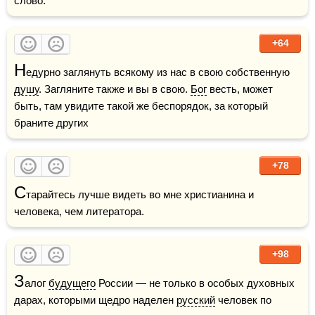
слово.
+64
Н
едурно заглянуть всякому из нас в свою собственную 
душу
. Загляните также и вы в свою. 
Бог
 весть, может 
быть, там увидите такой же беспорядок, за который 
браните других
+78
С
тарайтесь лучше видеть во мне христианина и 
человека, чем литератора.
+98
З
алог 
будущего
 России — не только в особых духовных 
дарах, которыми щедро наделен 
русский
 человек по 