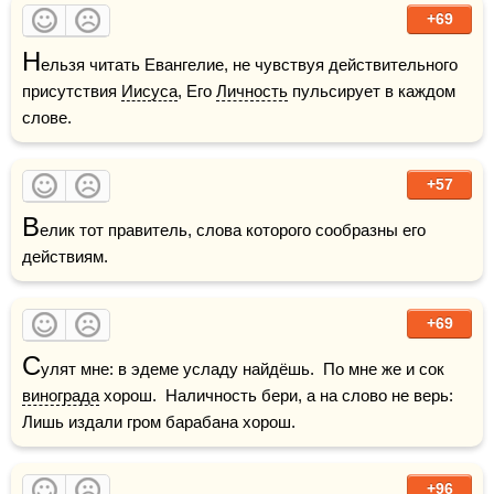
+69
Н
ельзя читать Евангелие, не чувствуя действительного 
присутствия 
Иисуса
, Его 
Личность
 пульсирует в каждом 
слове. 
+57
В
елик тот правитель, слова которого сообразны его 
действиям. 
+69
С
улят мне: в эдеме усладу найдёшь.  По мне же и сок 
винограда
 хорош.  Наличность бери, а на слово не верь:  
Лишь издали гром барабана хорош.
+96