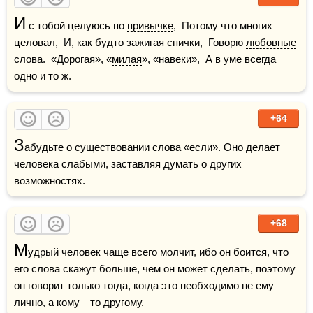
И
 с тобой целуюсь по 
привычке
,  Потому что многих 
целовал,  И, как будто зажигая спички,  Говорю 
любовные
слова.  «Дорогая», «
милая
», «навеки»,  А в уме всегда 
одно и то ж.
+64
З
абудьте о существовании слова «если». Оно делает 
человека слабыми, заставляя думать о других 
+68
М
удрый человек чаще всего молчит, ибо он боится, что 
его слова скажут больше, чем он может сделать, поэтому 
он говорит только тогда, когда это необходимо не ему 
лично, а кому—то другому.