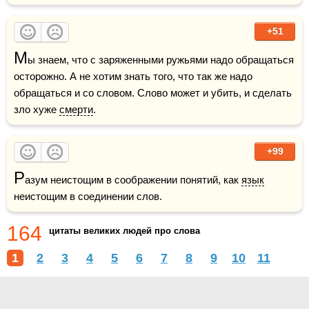
+51
М
ы знаем, что с заряженными ружьями надо обращаться 
осторожно. А не хотим знать того, что так же надо 
обращаться и со словом. Слово может и убить, и сделать 
зло хуже 
смерти
.
+99
Р
азум неистощим в соображении понятий, как 
язык
неистощим в соединении слов.
164
цитаты великих людей про слова
1
2
3
4
5
6
7
8
9
10
11