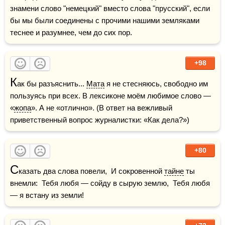
знамени слово "немецкий" вместо слова "прусский", если 
бы мы были соединены с прочими нашими земляками 
теснее и разумнее, чем до сих пор.
+98
К
ак бы разъяснить... 
Мата
 я не стесняюсь, свободно им 
пользуясь при всех. В лексиконе моём любимое слово — 
«
жопа
». А не «отлично». (В ответ на вежливый 
приветственный вопрос журналистки: «Как дела?»)
+80
С
казать два слова повели,  И сокровенной 
тайне
 ты 
внемли:  Тебя любя — сойду в сырую землю,  Тебя любя 
— я встану из земли!