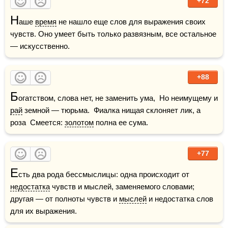
+72
Н
аше 
время
 не нашло еще слов для выражения своих 
чувств. Оно умеет быть только развязным, все остальное 
— искусственно.
+88
Б
огатством, слова нет, не заменить ума,  Но неимущему и 
рай
 земной — тюрьма.  Фиалка нищая склоняет лик, а 
роза  Смеется: 
золотом
 полна ее сума.
+77
Е
сть два рода бессмыслицы: одна происходит от 
недостатка
 чувств и мыслей, заменяемого словами; 
другая — от полноты чувств и 
мыслей
 и недостатка слов 
для их выражения.