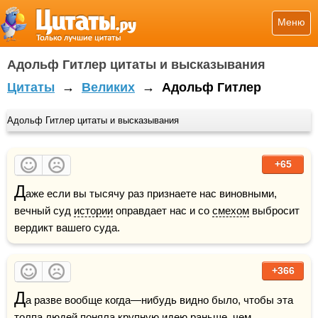
Меню
Адольф Гитлер цитаты и высказывания
Цитаты
→
Великих
→
Адольф Гитлер
Адольф Гитлер цитаты и высказывания
+65
Д
аже если вы тысячу раз признаете нас виновными, 
вечный суд 
истории
 оправдает нас и со 
смехом
 выбросит 
вердикт вашего суда.
+366
Д
а разве вообще когда—нибудь видно было, чтобы эта 
толпа людей поняла крупную идею раньше, чем 