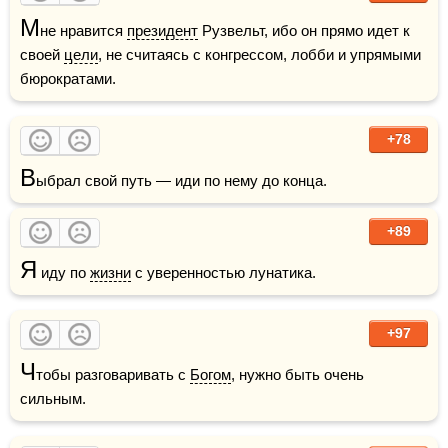
М
не нравится 
президент
 Рузвельт, ибо он прямо идет к 
своей 
цели
, не считаясь с конгрессом, лобби и упрямыми 
бюрократами.
+78
В
ыбрал свой путь — иди по нему до конца.
+89
Я
 иду по 
жизни
 с уверенностью лунатика. 
+97
Ч
тобы разговаривать с 
Богом
, нужно быть очень 
сильным.