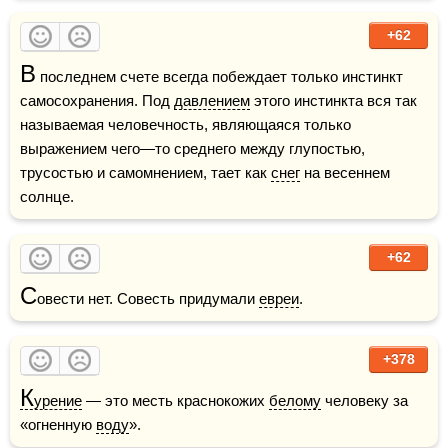
+62
В
 последнем счете всегда побеждает только инстинкт 
самосохранения. Под 
давлением
 этого инстинкта вся так 
называемая человечность, являющаяся только 
выражением чего—то среднего между глупостью, 
трусостью и самомнением, тает как 
снег
 на весеннем 
солнце.
+62
С
овести нет. Совесть придумали 
евреи
.
+378
К
урение
 — это месть краснокожих 
белому
 человеку за 
«огненную 
воду
».