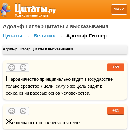
Меню
Адольф Гитлер цитаты и высказывания
Цитаты
→
Великих
→
Адольф Гитлер
Адольф Гитлер цитаты и высказывания
+59
Н
ародничество принципиально видит в государстве 
только средство к цели, самую же 
цель
 видит в 
сохранении расовых основ человечества.
+61
Ж
енщина
 охотно подчиняется силе.  