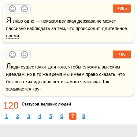
+385
Я
 знаю одно — никакая великая держава не может 
пассивно наблюдать за тем, что происходит, длительное 
время
.
+60
Л
юди существуют для того, чтобы служить высоким 
идеалам, но в то же 
время
 мы имеем право сказать, что 
без высоких идеалов нет и самого человека. Так 
замыкается круг.
120
Статусов великих людей
1
2
3
4
5
6
7
8