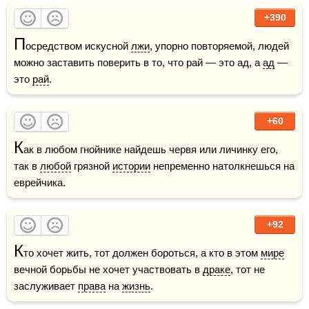
+390
П
осредством искусной 
лжи
, упорно повторяемой, людей 
можно заставить поверить в то, что рай — это ад, а 
ад
 — 
это 
рай
.  
+60
К
ак в любом гнойнике найдешь червя или личинку его, 
так в 
любой
 грязной 
истории
 непременно натолкнешься на 
еврейчика.
+92
К
то хочет жить, тот должен бороться, а кто в этом 
мире
вечной борьбы не хочет участвовать в 
драке
, тот не 
заслуживает 
права
 на 
жизнь
.