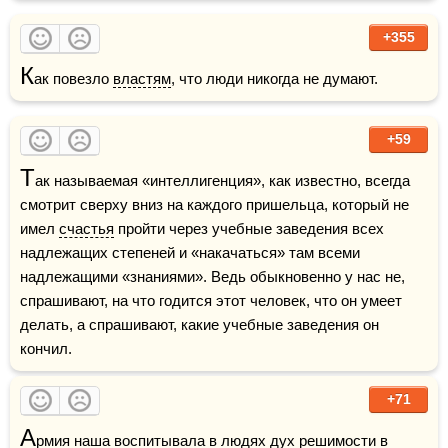
+355
К
ак повезло 
властям
, что люди никогда не думают.
+59
Т
ак называемая «интеллигенция», как известно, всегда 
смотрит сверху вниз на каждого пришельца, который не 
имел 
счастья
 пройти через учебные заведения всех 
надлежащих степеней и «накачаться» там всеми 
надлежащими «знаниями». Ведь обыкновенно у нас не, 
спрашивают, на что годится этот человек, что он умеет 
делать, а спрашивают, какие учебные заведения он 
кончил.
+71
А
рмия
 наша воспитывала в людях дух решимости в 