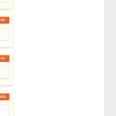
+60
+54
400