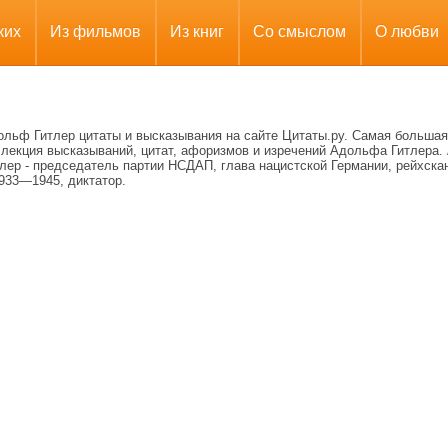
ких
Из фильмов
Из книг
Со смыслом
О любви
ольф Гитлер цитаты и высказывания на сайте Цитаты.ру. Самая большая
лекция высказываний, цитат, афоризмов и изречений Адольфа Гитлера. 
лер - председатель партии НСДАП, глава нацистской Германии, рейхска
933—1945, диктатор.