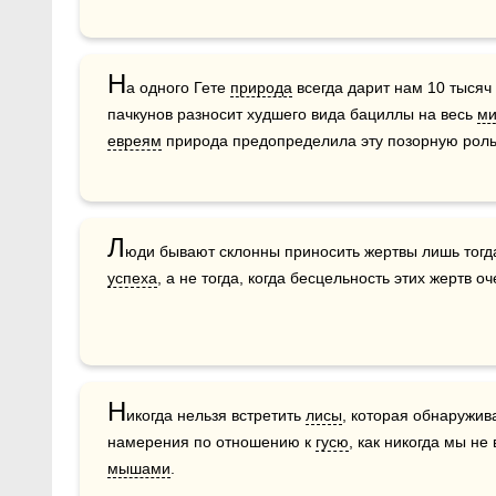
Н
а одного Гете 
природа
 всегда дарит нам 10 тысяч 
пачкунов разносит худшего вида бациллы на весь 
м
евреям
 природа предопределила эту позорную роль
Л
успеха
, а не тогда, когда бесцельность этих жертв о
Н
икогда нельзя встретить 
лисы
, которая обнаружив
намерения по отношению к 
гусю
, как никогда мы не
мышами
.