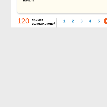
начала.
120
примет
1
2
3
4
5
великих людей
О проекте
Контакты