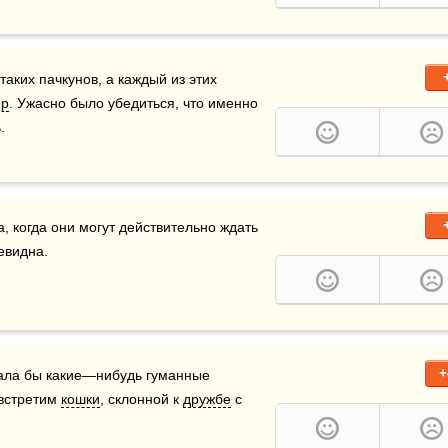
таких пачкунов, а каждый из этих 
ир
. Ужасно было убедиться, что именно 
.
юди бывают склонны приносить жертвы лишь тогда, когда они могут действительно ждать 
чевидна.
+
ала бы какие—нибудь гуманные 
 встретим 
кошки
, склонной к 
дружбе
 с 