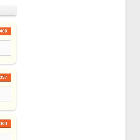
400
397
404