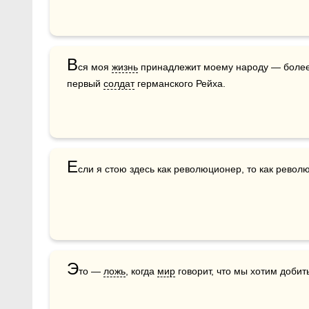
В
ся моя 
жизнь
 принадлежит моему народу — более
первый 
солдат
 германского Рейха.
Е
сли я стою здесь как революционер, то как револ
Э
то — 
ложь
, когда 
мир
 говорит, что мы хотим добит