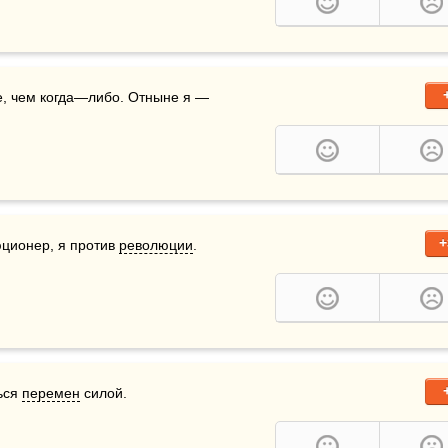
, чем когда—либо. Отныне я — 
+
юционер, я против 
революции
.
ься 
перемен
 силой.