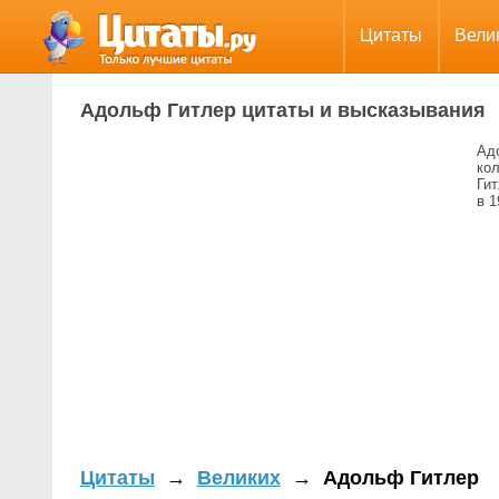
Цитаты
Вели
Адольф Гитлер цитаты и высказывания
Ад
кол
Гит
в 1
Цитаты
→
Великих
→
Адольф Гитлер