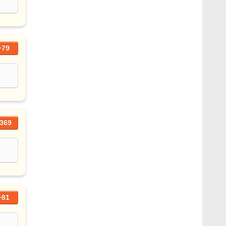
+79
369
+81