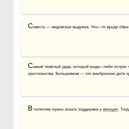
С
овесть — жидовская выдумка. Что—то вроде обре
С
амый тяжёлый удар, который когда—либо потряс ч
христианства. Большевизм — это внебрачное дитя х
В
 политике нужно искать поддержки у 
женщин
. Тогд