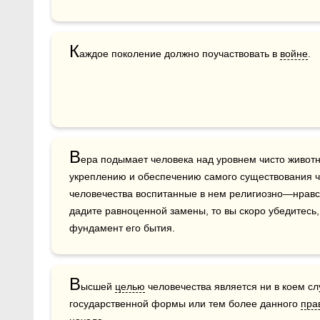
К
аждое поколение должно поучаствовать в 
войне
.
В
ера подымает человека над уровнем чисто животн
укреплению и обеспечению самого существования че
человечества воспитанные в нем религиозно—нравст
дадите равноценной замены, то вы скоро убедитесь, 
фундамент его бытия.
В
ысшей 
целью
 человечества является ни в коем сл
государственной формы или тем более данного 
пра