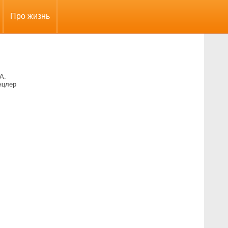
Про жизнь
А.
нцлер