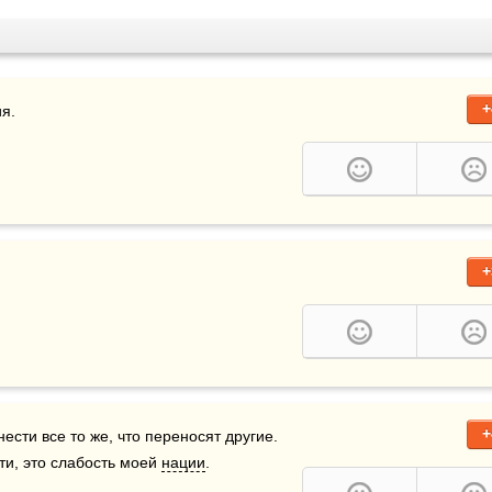
+
я. 
+
+
сти все то же, что переносят другие. 
и, это слабость моей 
нации
.