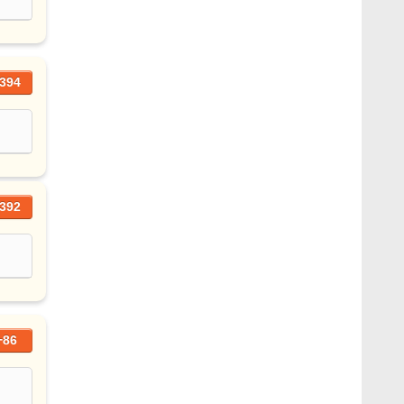
394
392
+86