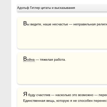
Адольф Гитлер цитаты и высказывания
В
ы видите, наше несчастье — неправильная религи
В
ойна
 — тяжелая работа.
Я
 буду счастлив — насколько это возможно — перене
Единственная вещь, которую я не способен перенест