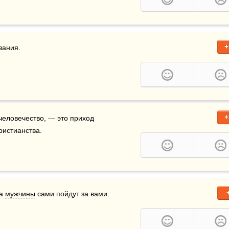
+
зания.
+
еловечество, — это приход 
ристианства.
а 
мужчины
 сами пойдут за вами.  