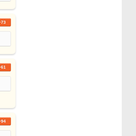
+73
+61
+94