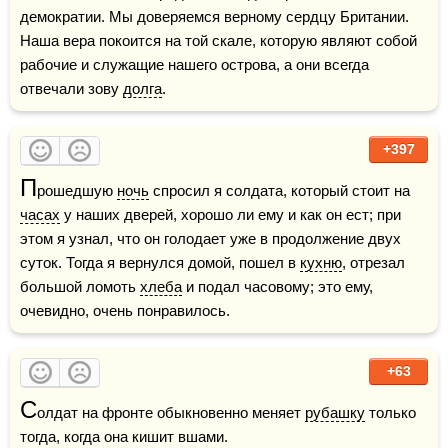
демократии. Мы доверяемся верному сердцу Британии. 
Наша вера покоится на той скале, которую являют собой 
рабочие и служащие нашего острова, а они всегда 
отвечали зову 
долга
.
+397
П
рошедшую 
ночь
 спросил я солдата, который стоит на 
часах
 у наших дверей, хорошо ли ему и как он ест; при 
этом я узнал, что он голодает уже в продолжение двух 
суток. Тогда я вернулся домой, пошел в 
кухню
, отрезал 
большой ломоть 
хлеба
 и подал часовому; это ему, 
очевидно, очень понравилось.
+63
С
олдат на фронте обыкновенно меняет 
рубашку
 только 
тогда, когда она кишит вшами.