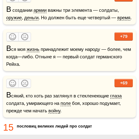
В
 создании 
армии
 важны три элемента — солдаты, 
оружие
, 
деньги
. Но должен быть еще четвертый — 
время
.
+79
В
ся моя 
жизнь
 принадлежит моему народу — более, чем 
когда—либо. Отныне я — первый солдат германского 
Рейха.
+69
В
сякий, кто хоть раз заглянул в стекленеющие 
глаза
солдата, умирающего на 
поле
 боя, хорошо подумает, 
прежде чем начать 
войну
.
15
пословиц великих людей про солдат