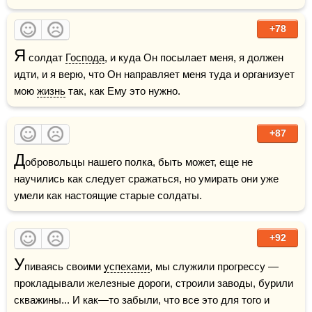
+78
Я
 солдат 
Господа
, и куда Он посылает меня, я должен 
идти, и я верю, что Он направляет меня туда и организует 
мою 
жизнь
 так, как Ему это нужно.
+87
Д
обровольцы нашего полка, быть может, еще не 
научились как следует сражаться, но умирать они уже 
умели как настоящие старые солдаты.
+92
У
пиваясь своими 
успехами
, мы служили прогрессу — 
прокладывали железные дороги, строили заводы, бурили 
скважины... И как—то забыли, что все это для того и 