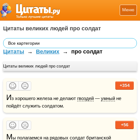
Меню
Цитаты великих людей про солдат
Все картегории
Цитаты
→
Великих
→
про солдат
Цитаты великих людей про солдат
+354
И
з хорошего железа не делают 
гвоздей
 — 
умный
 не 
пойдёт служить солдатом.
+56
М
ы полагаемся на рядовых солдат британской 