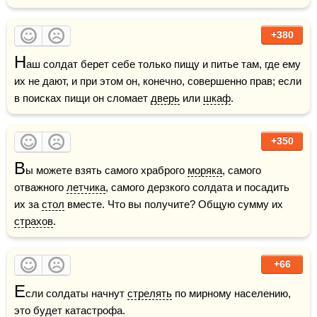
+380
Н
аш солдат берет себе только пищу и питье там, где ему 
их не дают, и при этом он, конечно, совершенно прав; если 
в поисках пищи он сломает 
дверь
 или 
шкаф
.
+350
В
ы можете взять самого храброго 
моряка
, самого 
отважного 
летчика
, самого дерзкого солдата и посадить 
их за 
стол
 вместе. Что вы получите? Общую сумму их 
страхов
.
+66
Е
сли солдаты начнут 
стрелять
 по мирному населению, 
это будет катастрофа.