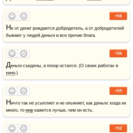
+56
Н
е от денег рождается добродетель, а от добродетелей 
бывают у людей деньги и все прочие блага. 
+56
Д
еньги съедены, а позор остался. (О своих работах в 
кино
.)
+55
Н
ичто так не усыпляет и не опьяняет, как деньги: когда их 
много, то 
мир
 кажется лучше, чем он есть.
+52