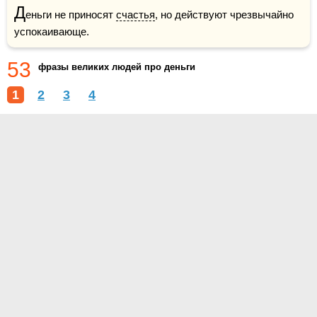
Д
еньги не приносят 
счастья
, но действуют чрезвычайно 
успокаивающе.
53
фразы великих людей про деньги
1
2
3
4
О проекте
Контакты