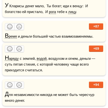
У
 Кларисы денег мало,  Ты богат; иди к венцу:  И 
богатство ей пристало,  И 
рога
 тебе к 
лицу
.
+87
В
ремя
 и деньги большей частью взаимозаменяемы.
+69
Н
аряду
 с землей, 
водой
, воздухом и огнем, деньги — 
суть пятая стихия, с которой человеку чаще всего 
приходится считаться.
+94
Д
ля независимости никогда не может быть чересчур 