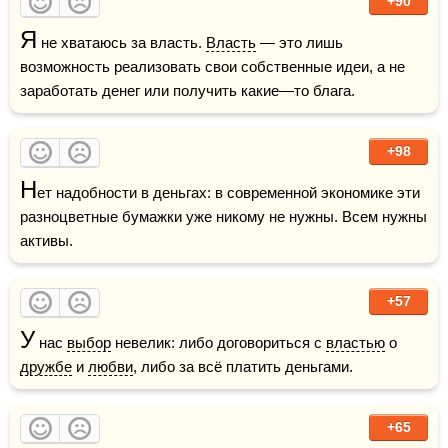
+90
Я
 не хватаюсь за власть. 
Власть
 — это лишь 
возможность реализовать свои собственные идеи, а не 
заработать денег или получить какие—то блага.
+98
Н
ет надобности в деньгах: в современной экономике эти 
разноцветные бумажки уже никому не нужны. Всем нужны 
активы.
+57
У
 нас 
выбор
 невелик: либо договориться с 
властью
 о 
дружбе
 и 
любви
, либо за всё платить деньгами.
+65