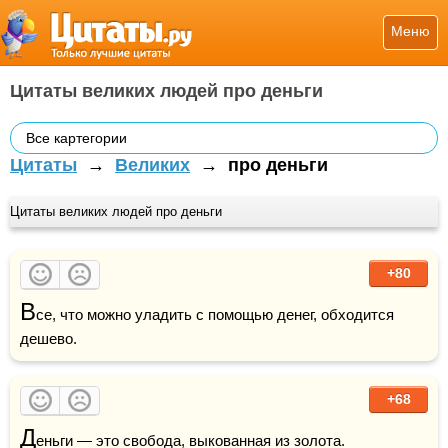
Меню
Цитаты великих людей про деньги
Все картегории
Цитаты
→
Великих
→
про деньги
Цитаты великих людей про деньги
+80
В
се, что можно уладить с помощью денег, обходится 
дешево.
+68
Д
еньги — это 
свобода
, выкованная из 
золота
.