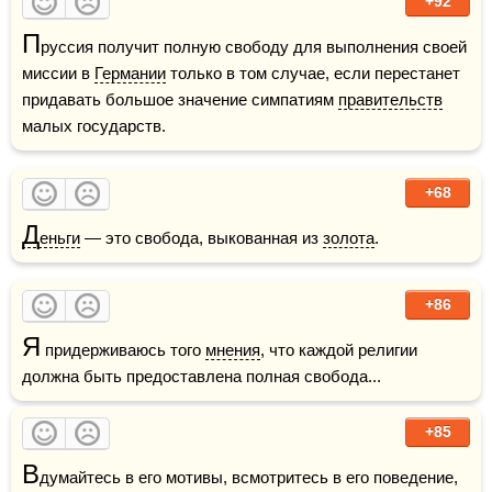
+92
П
руссия получит полную свободу для выполнения своей 
миссии в 
Германии
 только в том случае, если перестанет 
придавать большое значение симпатиям 
правительств
малых государств. 
+68
Д
еньги
 — это свобода, выкованная из 
золота
.
+86
Я
 придерживаюсь того 
мнения
, что каждой религии 
должна быть предоставлена полная свобода...
+85
В
думайтесь в его мотивы, всмотритесь в его поведение, 