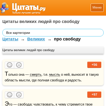
Меню
Цитаты великих людей про свободу
Все картегории
Цитаты
→
Великих
→
про свободу
Цитаты великих людей про свободу
+56
Т
олько она — 
смерть
, т.е. 
мысль
 о ней, выносит в такую 
область мысли, где полная свобода и радость.
+97
Э
то — свобода: чувствовать, к чему стремится твое 