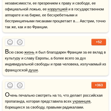
независимости, ее презрением к праву и свободе, ее 
официальной ложью, ее 
коррупцией
 и в государственном 
аппарате и на бирже, ее бесхребетными и 
беспринципными писаками процветает в… Австрии, точно 
так же, как и во Франции. 
+52
В
сю свою 
жизнь
 я был благодарен Франции за ее вклад в 
культуру и славу Европы, а более всего за дух 
индивидуальной свободы и прав человека, излучаемый из 
французской 
души
. 
+363
О
чень печально смотреть на то, что делает российская 
пропаганда, которая представила всех 
украинцев
, 
борющихся за свободу, правыми радикалами.