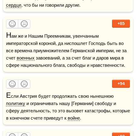
сердце
, что бы ни говорили другие.  
+85
Н
ам же и Нашим Преемникам, увенчанным 
императорской короной, да ниспошлет Господь быть во 
все времена приумножителем Германской империи, не за 
счет 
военных
 завоеваний, а за счет благ и даров мира в 
сфере национального блага, свободы и нравственности.
+94
Е
сли Австрия будет продолжать свою нынешнюю 
политику
 и ограничивать нашу [Германии] свободу и 
сферу деятельность, то это вызовет катастрофы, которые 
в конечном счете приведут к 
войне
.