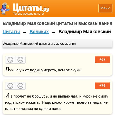
Меню
Владимир Маяковский цитаты и высказывания
Цитаты
→
Великих
→
Владимир Маяковский
Владимир Маяковский цитаты и высказывания
+67
Л
учше уж от 
водки
 умереть, чем от скуки!
+76
И
 в пролёт не брошусь, и не выпью яда, и курок не смогу 
над виском нажать.  Надо мною, кроме твоего взгляда, не 
властно лезвие ни одного 
ножа
.