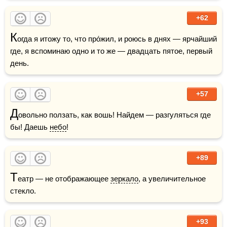
+62
К
огда я итожу то, что про́жил, и роюсь в днях — ярчайший 
где, я вспоминаю одно и то же — двадцать пятое, первый 
+57
Д
овольно ползать, как вошь! Найдем — разгуляться где 
бы! Даешь 
небо
!  
+89
Т
еатр — не отображающее 
зеркало
, а увеличительное 
стекло.
+93