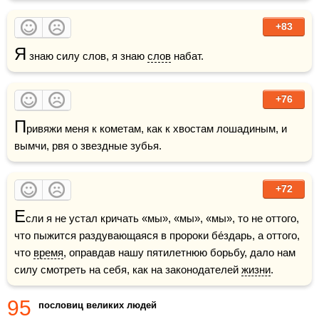
+83
Я
 знаю силу слов, я знаю 
слов
 набат.
+76
П
ривяжи меня к кометам, как к хвостам лошадиным, и 
вымчи, рвя о звездные зубья.
+72
Е
сли я не устал кричать «мы», «мы», «мы», то не оттого, 
что пыжится раздувающаяся в пророки бе́здарь, а оттого, 
что 
время
, оправдав нашу пятилетнюю борьбу, дало нам 
силу смотреть на себя, как на законодателей 
жизни
.
95
пословиц великих людей