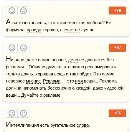
+96
А
 ты точно знаешь, что такое 
женская
любовь
? Ее 
формула: 
правда
 хорошо, а 
счастье
 лучше...
+97
Н
и одно, даже самое верное, 
дело
 не двигается без 
рекламы... Обычно думают, что нужно рекламировать 
только дрянь, хорошая вещь и так пойдет. Это самое 
неверное 
мнение
. 
Реклама
 — это 
имя
 вещи... Реклама 
должна напоминать бесконечно о каждой, даже чудесной 
вещи... Думайте о рекламе!
+66
И
нтеллигенция есть ругательное 
слово
.