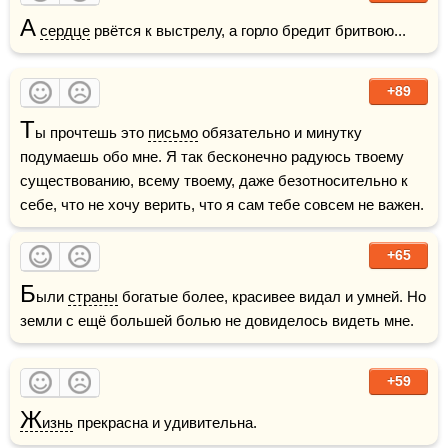
А
сердце
 рвётся к выстрелу, а горло бредит бритвою...
+89
Т
ы прочтешь это 
письмо
 обязательно и минутку 
подумаешь обо мне. Я так бесконечно радуюсь твоему 
существованию, всему твоему, даже безотносительно к 
себе, что не хочу верить, что я сам тебе совсем не важен.
+65
Б
ыли 
страны
 богатые более, красивее видал и умней. Но 
земли с ещё большей болью не довиделось видеть мне.  
+59
Ж
изнь
 прекрасна и удивительна.