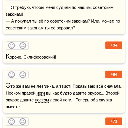
— Я требую, чтобы меня судили по нашим, советским, 
законам!

— А покупал ты её по советским законам? Или, может, по 
советским законам ты её воровал?
+94
К
ороче, Склифосовский!
+84
Э
то же вам не лезгинка, а твист! Показываю всё сначала. 
Носком правой 
ноги
 вы как будто давите окурок... Второй 
окурок давите 
носком
 левой ноги... Теперь оба окурка 
вместе.
+71