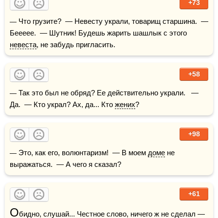
+73
— Что грузите?  — Невесту украли, товарищ старшина.  — 
Беееее.  — Шутник! Будешь жарить шашлык с этого 
невеста
, не забудь пригласить.
+58
— Так это был не обряд? Ее действительно украли.   — 
Да.  — Кто украл? Ах, да... Кто 
жених
?
+98
— Это, как его, волюнтаризм!  — В моем 
доме
 не 
выражаться.  — А чего я сказал?
+61
О
бидно, слушай... Честное 
слово
, ничего ж не сделал — 