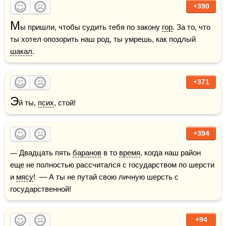
+390
М
ы пришли, чтобы судить тебя по закону 
гор
. За то, что 
ты хотел опозорить наш род, ты умрешь, как подлый 
шакал
. 
+371
Э
й ты, 
псих
, стой!
+394
— Двадцать пять 
баранов
 в то 
время
, когда наш район 
еще не полностью рассчитался с государством по шерсти 
и 
мясу
!  — А ты не путай свою личную шерсть с 
государственной!
+94