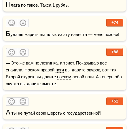
П
лата по таксе. Такса 1 рубль.
+74
Б
удэшь жарить шашлык из эту нэвеста — меня позови!
+88
— Это же вам не лезгинка, а твист. Показываю все 
сначала. Носком правой 
ноги
 вы давите окурок, вот так. 
Второй окурок вы давите 
носком
 левой ноги. А теперь оба 
окурка вы давите вместе.
+52
А
 ты не путай свою шерсть с государственной!