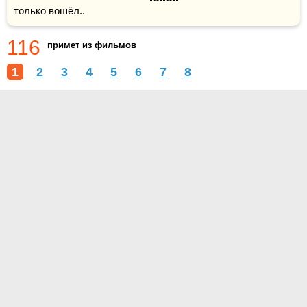
только вошёл..
116
примет из фильмов
1
2
3
4
5
6
7
8
О проекте
Контакты
Условия использования