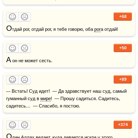
+68
О
тдай рог, отдай рог, я тебе говорю, оба 
рог
а отдай!
+50
А
 он не может сесть.
+89
— Встать! Суд идет!  — Да здравствует наш суд, самый 
гуманный суд в 
мире
!  — Прошу садиться. Садитесь, 
садитесь…  — Спасибо, я постою.
+374
О
дин 
Аллах
 ведает, куда девается искра у этого 