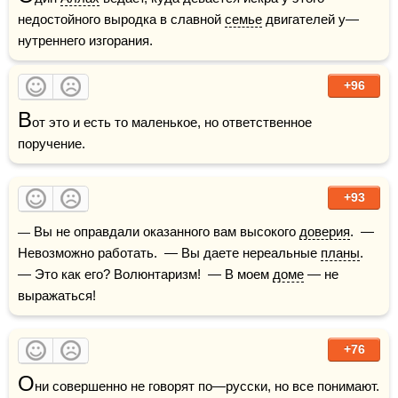
недостойного выродка в славной 
семье
 двигателей у—
нутреннего изгорания. 
+96
В
от это и есть то маленькое, но ответственное 
поручение.
+93
— Вы не оправдали оказанного вам высокого 
доверия
.  — 
Невозможно работать.  — Вы даете нереальные 
планы
.  
— Это как его? Волюнтаризм!  — В моем 
доме
 — не 
выражаться!
+76
О
ни совершенно не говорят по—русски, но все понимают.