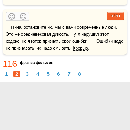
+391
— 
Нина
, остановите их. Мы с вами современные люди. 
Это же средневековая дикость. Ну, я нарушил этот 
кодекс, но я готов признать свои ошибки.  — 
Ошибки
 надо 
не признавать, их надо смывать. 
Кровью
.
116
фраз из фильмов
1
2
3
4
5
6
7
8