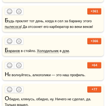
+361
Б
удь проклят тот день, когда я сел за баранку этого 
пылесоса
! Да отсохнет его карбюратор во веки веков!
+366
Б
аранов
 в стойло. 
Холодильник
 в 
дом
.
+64
Н
е волнуйтесь, алкоголики — это наш профиль.
+77
О
бидно, клянусь, обидно, ну. Ничего не сделал, да. 
Только вошел.