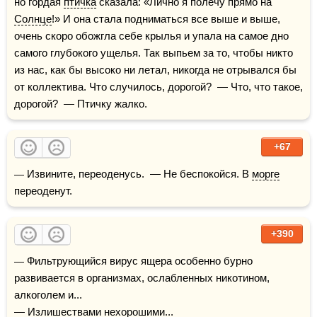
но гордая 
птичка
 сказала: «Лично я полечу прямо на 
Солнце
!» И она стала подниматься все выше и выше, 
очень скоро обожгла себе крылья и упала на самое дно 
самого глубокого ущелья. Так выпьем за то, чтобы никто 
из нас, как бы высоко ни летал, никогда не отрывался бы 
от коллектива. Что случилось, дорогой?  — Что, что такое, 
дорогой?  — Птичку жалко.
+67
— Извините, переоденусь.  — Не беспокойся. В 
морге
переоденут.
+390
— Фильтрующийся вирус ящера особенно бурно 
развивается в организмах, ослабленных никотином, 
алкоголем и...

— Излишествами нехорошими...