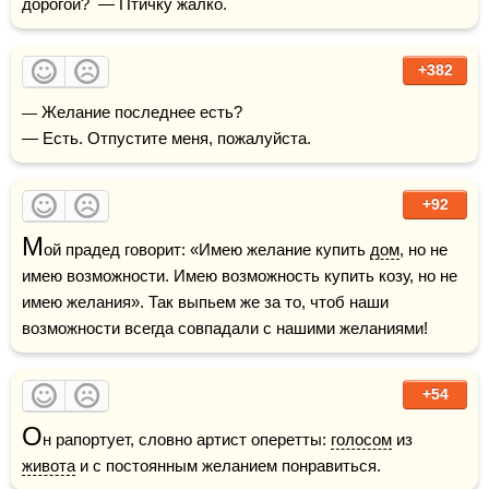
дорогой?  — Птичку жалко.
+382
— Желание последнее есть?

— Есть. Отпустите меня, пожалуйста.
+92
М
ой прадед говорит: «Имею желание купить 
дом
, но не 
имею возможности. Имею возможность купить козу, но не 
имею желания». Так выпьем же за то, чтоб наши 
возможности всегда совпадали с нашими желаниями!
+54
О
н рапортует, словно артист оперетты: 
голосом
 из 
живота
 и с постоянным желанием понравиться.