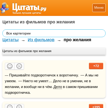
Меню
Цитаты из фильмов про желания
Все картегории
Цитаты
→
Из фильмов
→
про желания
Цитаты из фильмов про желания
+72
— Пришивайте подворотничок к воротничку.  — А мы не 
умеем.  — Никто не умеет… Дело не в умении, не в 
желании, и вообще ни в чём. 
Дело
 в самом пришивании 
подворотничка.
+395