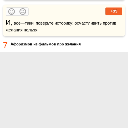
+99
И,
 всё—таки, поверьте историку: осчастливить против 
желания нельзя.
7
Афоризмов из фильмов про желания
О проекте