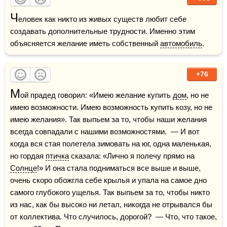
Ч
еловек как никто из живых существ любит себе 
создавать дополнительные трудности. Именно этим 
объясняется желание иметь собственный 
автомобиль
.
+76
М
ой прадед говорил: «Имею желание купить 
дом
, но не 
имею возможности. Имею возможность купить козу, но не 
имею желания». Так выпьем за то, чтобы наши желания 
всегда совпадали с нашими возможностями.  — И вот 
когда вся стая полетела зимовать на юг, одна маленькая, 
но гордая 
птичка
 сказала: «Лично я полечу прямо на 
Солнце
!» И она стала подниматься все выше и выше, 
очень скоро обожгла себе крылья и упала на самое дно 
самого глубокого ущелья. Так выпьем за то, чтобы никто 
из нас, как бы высоко ни летал, никогда не отрывался бы 
от коллектива. Что случилось, дорогой?  — Что, что такое, 