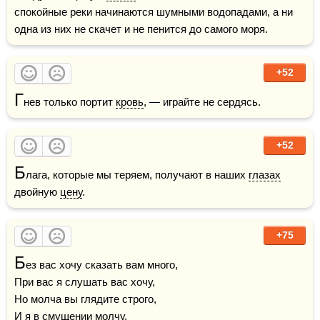
спокойные реки начинаются шумными водопадами, а ни 
одна из них не скачет и не пенится до самого моря.
+52
Г
нев только портит 
кровь
, — играйте не сердясь.
+52
Б
лага, которые мы теряем, получают в наших 
глазах
двойную 
цену
.
+75
Б
ез вас хочу сказать вам много,

При вас я слушать вас хочу,

Но молча вы глядите строго,

И я в смущении молчу.