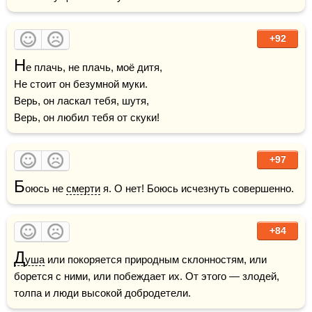
+92
Н
е плачь, не плачь, моё дитя,

Не стоит он безумной муки.

Верь, он ласкал тебя, шутя,

Верь, он любил тебя от скуки!
+97
Б
оюсь не 
смерти
 я. О нет! Боюсь исчезнуть совершенно.
+84
Д
уша
 или покоряется природным склонностям, или 
борется с ними, или побеждает их. От этого — злодей, 
толпа и люди высокой добродетели.