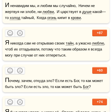
И
 ненавидим мы, и любим мы случайно,  Ничем не 
жертвуя ни злобе, ни 
любви
,  И царствует в 
душе
 какой—
то 
холод
 тайный,  Когда 
огонь
 кипит в 
крови
.
+87
Я
 никогда сам не открываю своих 
тайн
, а ужасно 
люблю
, 
чтоб их отгадывали, потому что таким образом я всегда 
могу при случае от них отпереться.
+60
П
очему, зачем, откуда зло? Если есть Бог, то как может 
быть зло? Если есть зло, то как может быть 
Бог
?
+74
Я