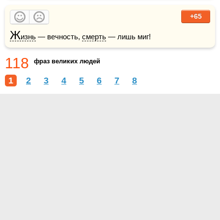
+65
Ж
изнь
 — вечность, 
смерть
 — лишь миг!
118
фраз великих людей
1
2
3
4
5
6
7
8
О проекте