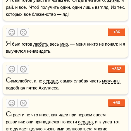
 был готов упасть к ногам её,  Отдать ей волю, 
жизнь
, и 
рай
, и все,  Чтоб получить один, один лишь взгляд  Из тех, 
которых все блаженство — яд!
+86
Я
 был готов 
любить
 весь 
мир
, — меня никто не понял: и я 
выучился ненавидеть.
+362
С
амолюбие, а не 
сердце
, самая слабая часть 
мужчины
, 
подобная пятке Ахиллеса.
+56
С
трасти не что иное, как идеи при первом своем 
развитии: они принадлежат юности 
сердца
, и глупец тот, 
кто думает целую 
жизнь
 ими волноваться: многие 