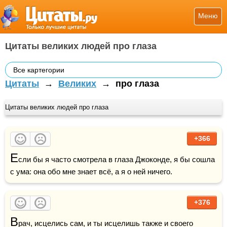
Меню
Цитаты великих людей про глаза
Все картегории
Цитаты
→
Великих
→
про глаза
Цитаты великих людей про глаза
+366
Е
сли бы я часто смотрела в глаза Джоконде, я бы сошла 
с ума: она обо мне знает всё, а я о ней ничего.
+376
В
рач, исцелись сам, и ты исцелишь также и своего 