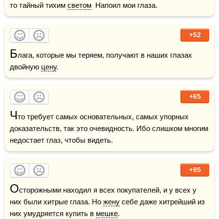
то тайный тихим 
светом
  Напоил мои глаза.
+52
Б
лага, которые мы теряем, получают в наших глазах 
двойную 
цену
.
+65
Ч
то требует самых основательных, самых упорных 
доказательств, так это очевидность. Ибо слишком многим 
недостает глаз, чтобы видеть.
+85
О
сторожными находил я всех покупателей, и у всех у 
них были хитрые глаза. Но 
жену
 себе даже хитрейший из 
них умудряется купить в 
мешке
.