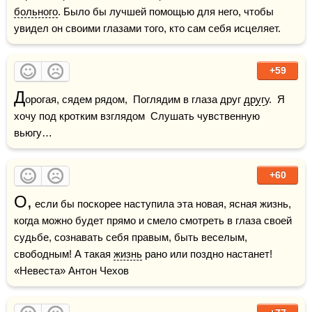
больного
. Было бы лучшей помощью для него, чтобы 
увидел он своими глазами того, кто сам себя исцеляет.
+59
Д
орогая, сядем рядом,  Поглядим в глаза друг 
друг
у.  Я 
хочу под кротким взглядом  Слушать чувственную 
вьюгу…
+60
О,
 если бы поскорее наступила эта новая, ясная жизнь, 
когда можно будет прямо и смело смотреть в глаза своей 
судьбе, сознавать себя правым, быть веселым, 
свободным! А такая 
жизнь
 рано или поздно настанет!    
«Невеста» Антон Чехов