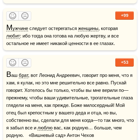
+99
М
ужчине
 следует остерегаться 
женщины
, которая 
любит
: ибо тогда она готова на любую жертву, и все 
остальное не имеет никакой ценности в ее глазах.
+53
В
аш 
брат
, вот Леонид Андреевич, говорит про меня, что я 
хам, я кулак, но это мне решительно все равно. Пускай 
говорит. Хотелось бы только, чтобы вы мне верили по—
прежнему, чтобы ваши удивительные, трогательные глаза 
глядели на меня, как прежде. Боже милосердный! Мой 
отец был крепостным у вашего деда и отца, но вы, 
собственно вы, сделали для меня когда—то так много, что 
я забыл все и 
люблю
 вас, как родную… больше, чем 
родную.    «Вишневый сад» Антон Чехов