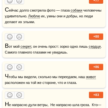
+77
С
ейчас долго смотрела фото — глаза 
собаки
 человечны 
удивительно. 
Люблю
 их, умны они и добры, но люди 
делают их злыми.
+80
В
от мой 
секрет
, он очень прост: зорко одно лишь 
сердце
. 
Самого главного глазами не увидишь.
+86
Ч
тобы мы видели, сколько мы переедаем, наш 
живот
расположен на той же стороне, что и глаза.
+83
Н
е напрасно дули ветры,  Не напрасно шла гроза.  Кто—