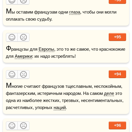
М
ы оставим французам одни 
глаза
, чтобы они могли 
оплакать свою судьбу.
+95
Ф
ранцузы для 
Европы
, это то же самое, что краснокожие 
для 
Америки
: их надо истреблять!
+94
М
ногие считают французов тщеславным, неспокойным, 
фантазерским, истеричным народом. На самом 
деле
 это 
одна из наиболее жестких, трезвых, несентиментальных, 
расчетливых, упорных 
наций
. 
+96