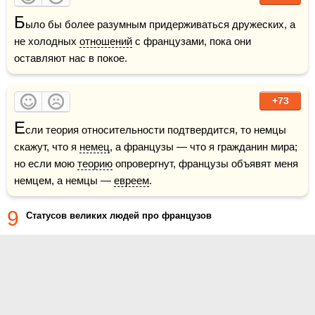
Б
ыло бы более разумным придерживаться дружеских, а 
не холодных 
отношений
 с французами, пока они 
оставляют нас в покое.
+73
Е
сли теория относительности подтвердится, то немцы 
скажут, что я 
немец
, а французы — что я гражданин мира; 
но если мою 
теорию
 опровергнут, французы объявят меня 
немцем, а немцы — 
евреем
.
9
Статусов великих людей про французов