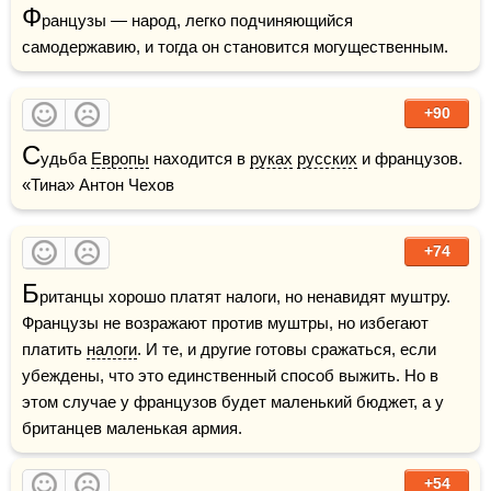
Ф
ранцузы — народ, легко подчиняющийся 
самодержавию, и тогда он становится могущественным.
+90
С
удьба 
Европы
 находится в 
руках
русских
 и французов.    
«Тина» Антон Чехов
+74
Б
ританцы хорошо платят налоги, но ненавидят муштру. 
Французы не возражают против муштры, но избегают 
платить 
налоги
. И те, и другие готовы сражаться, если 
убеждены, что это единственный способ выжить. Но в 
этом случае у французов будет маленький бюджет, а у 
британцев маленькая армия.
+54