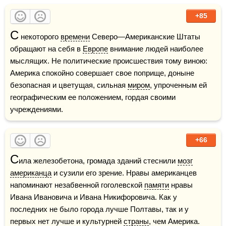
+85
С
 некоторого 
времени
 Северо—Американские Штаты 
обращают на себя в 
Европе
 внимание людей наиболее 
мыслящих. Не политические происшествия тому виною: 
Америка спокойно совершает свое поприще, доныне 
безопасная и цветущая, сильная 
миром
, упроченным ей 
географическим ее положением, гордая своими 
учреждениями.
+66
С
ила железобетона, громада зданий стеснили 
мозг
американца
 и сузили его зрение. Нравы американцев 
напоминают незабвенной гоголевской 
памяти
 нравы 
Ивана Ивановича и Ивана Никифоровича. Как у 
последних не было города лучше Полтавы, так и у 
первых нет лучше и культурней 
страны
, чем Америка.