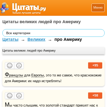
Меню
Цитаты великих людей про Америку
Все картегории
Цитаты
→
Великих
→
про Америку
Цитаты великих людей про Америку
+95
Ф
ранцузы
 для 
Европы
, это то же самое, что краснокожие 
для Америки: их надо истреблять!
+58
М
ы часто слышим, что золотой стандарт прикует нас к 