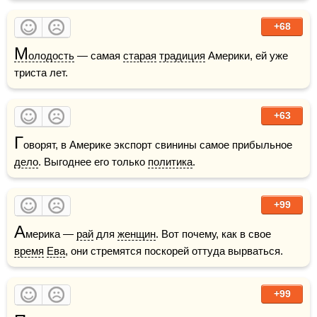
+68
М
олодость
 — самая 
старая
традиция
 Америки, ей уже 
триста лет.
+63
Г
оворят, в Америке экспорт свинины самое прибыльное 
дело
. Выгоднее его только 
политика
.
+99
А
мерика — 
рай
 для 
женщин
. Вот почему, как в свое 
время
Ева
, они стремятся поскорей оттуда вырваться. 
+99