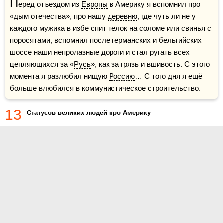
П
еред отъездом из 
Европы
 в Америку я вспомнил про 
«дым отечества», про нашу 
деревню
, где чуть ли не у 
каждого мужика в избе спит телок на соломе или свинья с 
поросятами, вспомнил после германских и бельгийских 
шоссе наши непролазные дороги и стал ругать всех 
цепляющихся за «
Русь
», как за грязь и вшивость. С этого 
момента я разлюбил нищую 
Россию
… С того дня я ещё 
больше влюбился в коммунистическое строительство.
13
Статусов великих людей про Америку