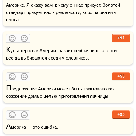
Америке. Я скажу вам, к чему он нас прикует. Золотой 
стандарт прикует нас к реальности, хороша она или 
плоха.
+91
К
ульт героев в Америке развит необычайно, а герои 
всегда выбираются среди уголовников. 
+55
П
редложение Америки может быть трактовано как 
сожжение 
дома
 с 
целью
 приготовления яичницы.
+95
А
мерика — это 
ошибка
.