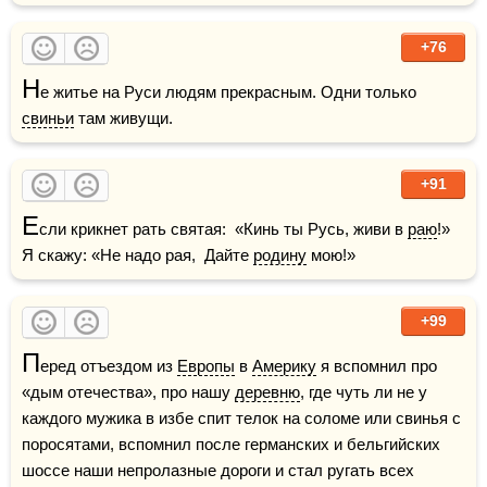
+76
Н
е житье на Руси людям прекрасным. Одни только 
свиньи
 там живущи.
+91
Е
сли крикнет рать святая:  «Кинь ты Русь, живи в 
раю
!»  
Я скажу: «Не надо рая,  Дайте 
родину
 мою!»
+99
П
еред отъездом из 
Европы
 в 
Америку
 я вспомнил про 
«дым отечества», про нашу 
деревню
, где чуть ли не у 
каждого мужика в избе спит телок на соломе или свинья с 
поросятами, вспомнил после германских и бельгийских 
шоссе наши непролазные дороги и стал ругать всех 