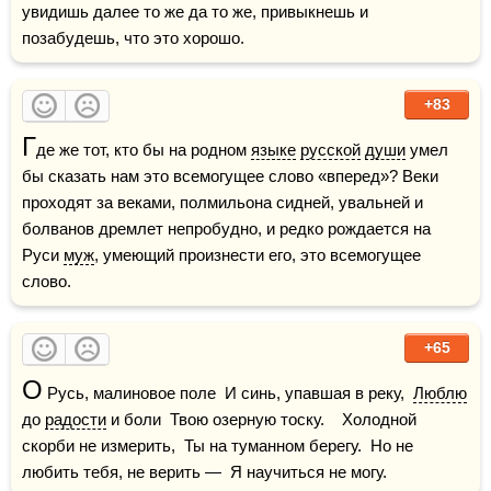
увидишь далее то же да то же, привыкнешь и 
позабудешь, что это хорошо.
+83
Г
де же тот, кто бы на родном 
языке
русской
души
 умел 
бы сказать нам это всемогущее слово «вперед»? Веки 
проходят за веками, полмильона сидней, увальней и 
болванов дремлет непробудно, и редко рождается на 
Руси 
муж
, умеющий произнести его, это всемогущее 
слово.
+65
О
 Русь, малиновое поле  И синь, упавшая в реку,  
Люблю
до 
радости
 и боли  Твою озерную тоску.    Холодной 
скорби не измерить,  Ты на туманном берегу.  Но не 
любить тебя, не верить —  Я научиться не могу.