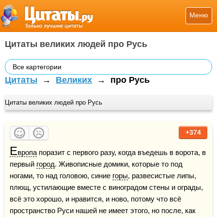
Меню
Цитаты великих людей про Русь
Все картегории
Цитаты
→
Великих
→
про Русь
Цитаты великих людей про Русь
+374
Е
вропа
 поразит с первого разу, когда въедешь в ворота, в 
первый 
город
. Живописные домики, которые то под 
ногами, то над головою, синие 
горы
, развесистые липы, 
плющ, устилающие вместе с виноградом стены и ограды, 
всё это хорошо, и нравится, и ново, потому что всё 
пространство Руси нашей не имеет этого, но после, как 