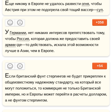
Е
ще никому в Европе не удалось развести 
огня
, чтобы 
Австрия при этом не подогрела свой тощий вассер—
суп
. 
+358
У
Германии
, нет никаких интересов препятствовать тому, 
чтобы 
Россия
, которая должна же предоставить своей 
армии
 где—то действовать, искала этой возможности 
лучше в Азии, чем в Европе.
+54
Е
сли британский фунт стерлингов не будет прикреплен к 
общеизвестному надежному стандарту, на который все 
могут положиться, то коммерция не только Британской 
империи, но и Европы может перейти в расчеты долларом, 
а не фунтом стерлингом.