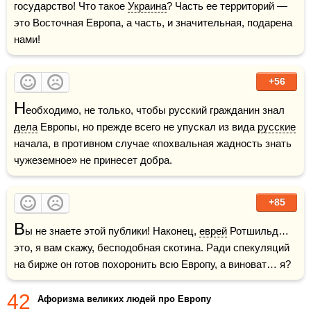
государство! Что такое 
Украина
? Часть ее территорий — 
это Восточная Европа, а часть, и значительная, подарена 
нами!
+56
Н
еобходимо, не только, чтобы русский гражданин знал 
дела
 Европы, но прежде всего не упускал из вида 
русские
начала, в противном случае «похвальная жадность знать 
чужеземное» не принесет добра. 
+85
В
ы не знаете этой публики! Наконец, 
еврей
 Ротшильд… 
это, я вам скажу, бесподобная скотина. Ради спекуляций 
на бирже он готов похоронить всю Европу, а виноват… я?
42
Афоризма великих людей про Европу