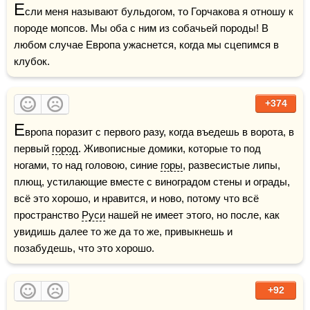
Е
сли меня называют бульдогом, то Горчакова я отношу к 
породе мопсов. Мы оба с ним из собачьей породы! В 
любом случае Европа ужаснется, когда мы сцепимся в 
клубок.
+374
Е
вропа поразит с первого разу, когда въедешь в ворота, в 
первый 
город
. Живописные домики, которые то под 
ногами, то над головою, синие 
горы
, развесистые липы, 
плющ, устилающие вместе с виноградом стены и ограды, 
всё это хорошо, и нравится, и ново, потому что всё 
пространство 
Руси
 нашей не имеет этого, но после, как 
увидишь далее то же да то же, привыкнешь и 
позабудешь, что это хорошо.
+92