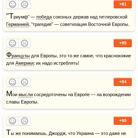
+81
"Т
риумф" — 
победа
 союзных держав над гитлеровской 
Германией
, "трагедия" — советизация Восточной Европы.
+95
Ф
ранцузы
 для Европы, это то же самое, что краснокожие 
для 
Америки
: их надо истреблять!
+94
М
ои 
мысли
 сосредоточены на Европе — на возрождении 
славы Европы.
+80
Т
ы же понимаешь, Джордж, что Украина — это даже не 