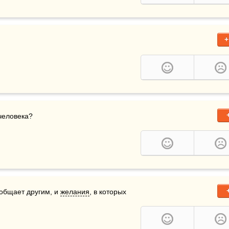
+
человека?
общает другим, и 
желания
, в которых 