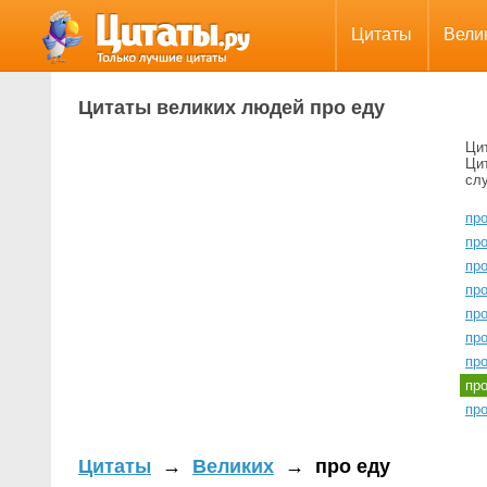
Цитаты
Вели
Цитаты великих людей про еду
Ци
Ци
сл
пр
пр
пр
пр
пр
пр
пр
пр
пр
Цитаты
→
Великих
→
про еду