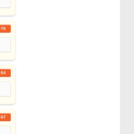
+76
+54
+67