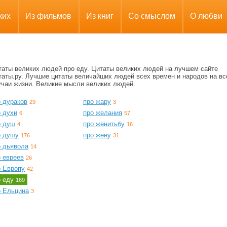
ких
Из фильмов
Из книг
Со смыслом
О любви
таты великих людей про еду. Цитаты великих людей на лучшем сайте
таты.ру. Лучшие цитаты величайших людей всех времен и народов на вс
учаи жизни. Великие мысли великих людей.
о дураков
про жару
29
3
о духи
про желания
6
57
о душ
про женитьбу
4
16
о душу
про жену
176
31
о дьявола
14
о евреев
26
о Европу
42
о еду
169
о Ельцина
3