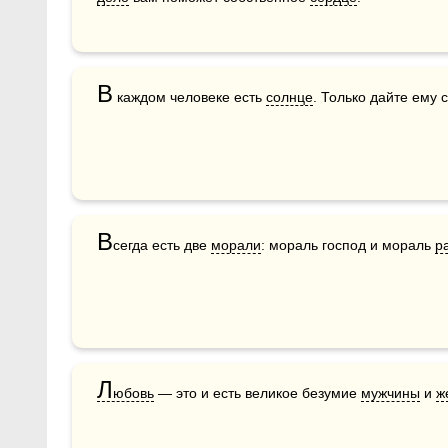
В
 каждом человеке есть 
солнце
. Только дайте ему с
В
сегда есть две 
морали
: мораль господ и мораль 
р
Л
юбовь
 — это и есть великое безумие 
мужчины
 и 
ж