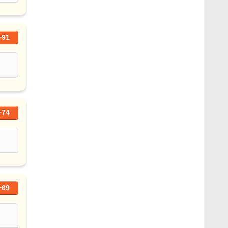
+91
+74
+69