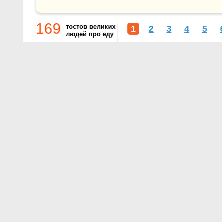
169
тостов великих
1
2
3
4
5
людей про еду
О проекте
Контакты
Условия использования