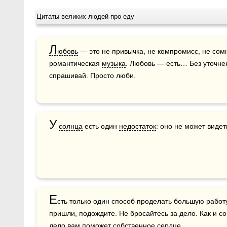
Цитаты великих людей про еду
Л
юбовь
 — это не привычка, не компромисс, не сомне
романтическая 
музыка
. Любовь — есть… Без уточне
спрашивай. Просто люби.  
У
солнца
 есть один 
недостаток
: оно не может видет
Е
сть только один способ проделать большую работу
дело
 вам поможет собственное 
сердце
.