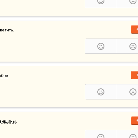
ветить.
абов
.
енщины
.  