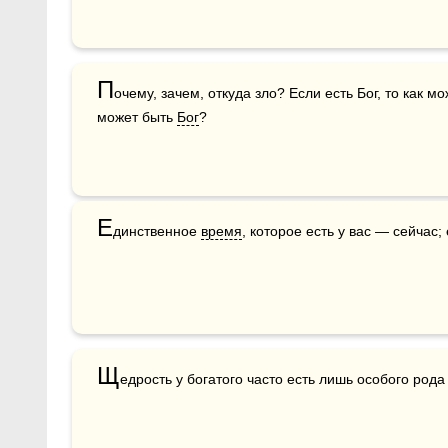
П
очему, зачем, откуда зло? Если есть Бог, то как мож
может быть 
Бог
?
Е
динственное 
время
, которое есть у вас — сейчас
Щ
едрость у богатого часто есть лишь особого рода