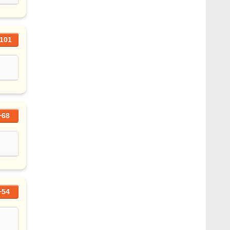
101
+68
+54