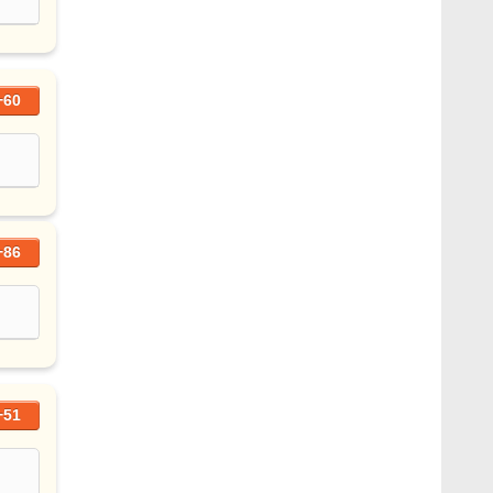
+60
+86
+51