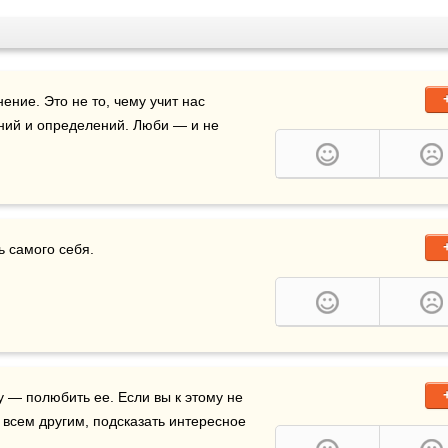
ние. Это не то, чему учит нас 
ний и определений. Люби — и не 
ь самого себя.
 — полюбить ее. Если вы к этому не 
пришли, подождите. Не бросайтесь за дело. Как и со всем другим, подсказать интересное 