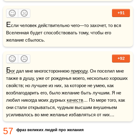
+91
Е
сли человек действительно чего—то захочет, то вся 
Вселенная будет способствовать тому, чтобы его 
+92
Б
ог
 дал мне многостороннюю 
природу
. Он поселил мне 
также в душу, уже от рожденья моего, несколько хороших 
свойств; но лучшее из них, за которое не умею, как 
возблагодарить его, было желание быть лучшим. Я не 
любил никогда моих дурных 
качеств
… По мере того, как 
они стали открываться, чудным высшим внушеньем 
усиливалось во мне желанье избавляться от них…
57
фраз великих людей про желания