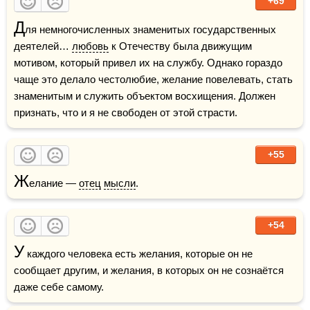
+69
Д
ля немногочисленных знаменитых государственных 
деятелей… 
любовь
 к Отечеству была движущим 
мотивом, который привел их на службу. Однако гораздо 
чаще это делало честолюбие, желание повелевать, стать 
знаменитым и служить объектом восхищения. Должен 
признать, что и я не свободен от этой страсти.
+55
Ж
елание — 
отец
мысли
.
+54
У
 каждого человека есть желания, которые он не 
сообщает другим, и желания, в которых он не сознаётся 
даже себе самому.