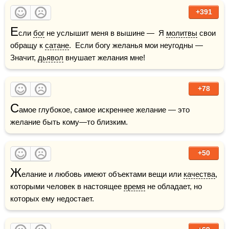
+391
Е
сли 
бог
 не услышит меня в вышине —  Я 
молитвы
 свои 
обращу к 
сатане
.  Если богу желанья мои неугодны —  
Значит, 
дьявол
 внушает желания мне!
+78
С
амое глубокое, самое искреннее желание — это 
+50
Ж
елание и любовь имеют объектами вещи или 
качества
, 
которыми человек в настоящее 
время
 не обладает, но 
которых ему недостает.