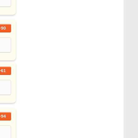
+90
+61
+94