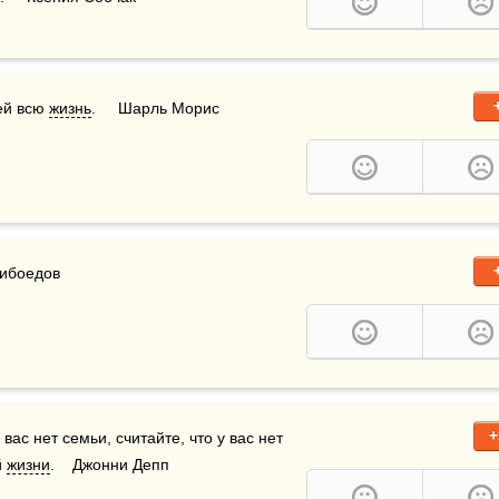
ей всю 
жизнь
.     Шарль Морис 
рибоедов
+
 вас нет семьи, считайте, что у вас нет 
 
жизни
.    Джонни Депп