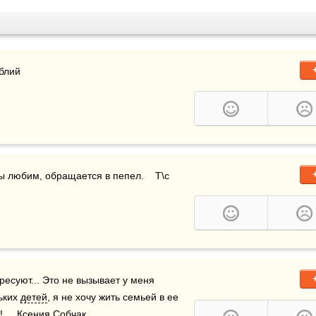
ублий
мы любим, обращается в пепел.    Т\с 
ресуют... Это не вызывает у меня 
ьких 
детей
, я не хочу жить семьей в ее 
     Ксения Собчак