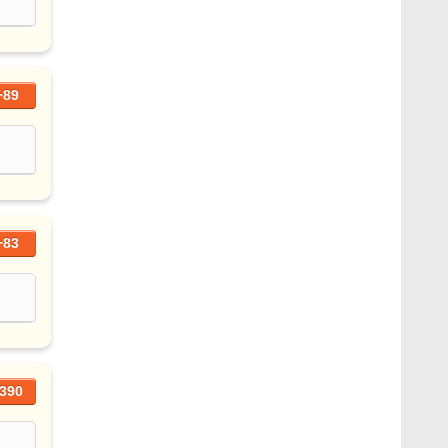
+89
+83
390