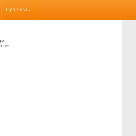
Про жизнь
шем
етьми