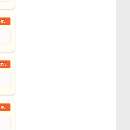
+85
353
+86