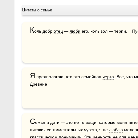
Цитаты о семье
К
оль добр 
отец
 — 
люби
 его, коль зол — терпи.    П
Я
 предполагаю, что это семейная 
черта
. Все, что 
Древние
С
емья
 и дети — это не те вещи, которые меня инте
никаких сентиментальных чувств, я не 
люблю
 мален
классическом понимании. Эти ценности не для меня!