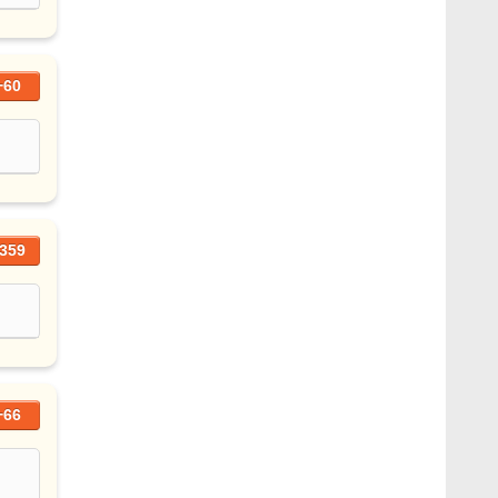
+60
359
+66