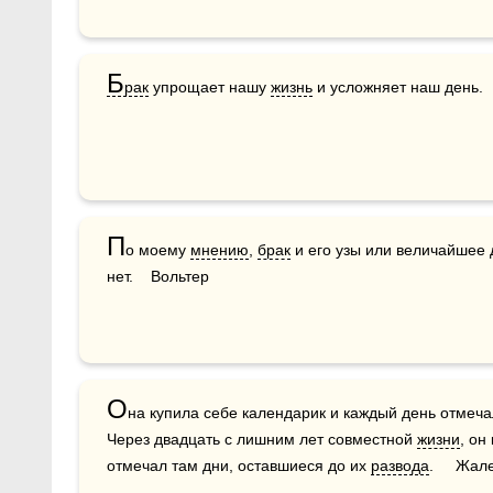
Б
рак
 упрощает нашу 
жизнь
 и усложняет наш день. 
П
о моему 
мнению
, 
брак
 и его узы или величайшее 
нет.    Вольтер
О
на купила себе календарик и каждый день отмеча
Через двадцать с лишним лет совместной 
жизни
, он
отмечал там дни, оставшиеся до их 
развода
.     Жа