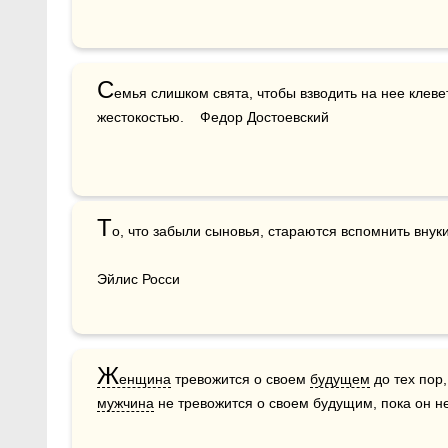
С
емья слишком свята, чтобы взводить на нее клевет
жестокостью.    Федор Достоевский
Т
о, что забыли сыновья, стараются вспомнить внуки.
Эйлис Росси
Ж
енщина
 тревожится о своем 
будущем
 до тех пор
мужчина
 не тревожится о своем будущим, пока он не