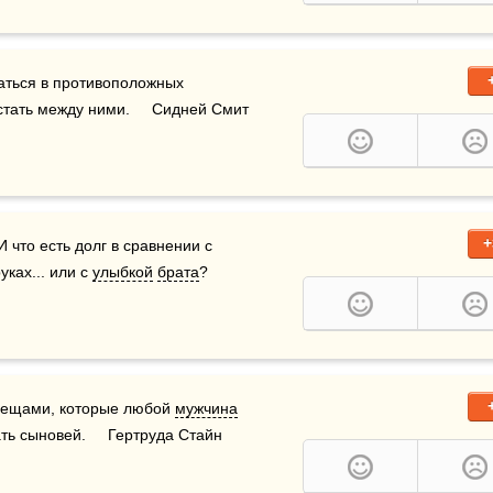
ться в противоположных 
стать между ними.     Сидней Смит
+
И что есть долг в сравнении с 
ах... или с 
улыбкой
брата
?
вещами, которые любой 
мужчина
ть сыновей.     Гертруда Стайн