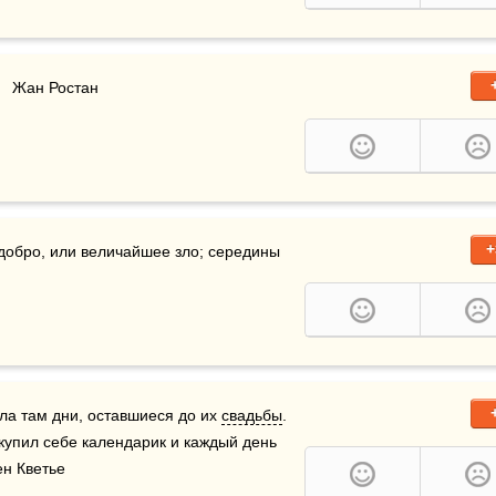
    Жан Ростан
+
добро, или величайшее зло; середины 
ла там дни, оставшиеся до их 
свадьбы
. 
 купил себе календарик и каждый день 
лен Кветье