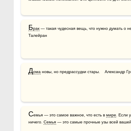
Б
рак
 — такая чудесная вещь, что нужно думать о н
Талейран 
Д
ома
 новы, но предрассудки стары.    Александр Г
С
емья — это самое важное, что есть в 
мире
. Если у
ничего. 
Семья
 — это самые прочные узы всей вашей