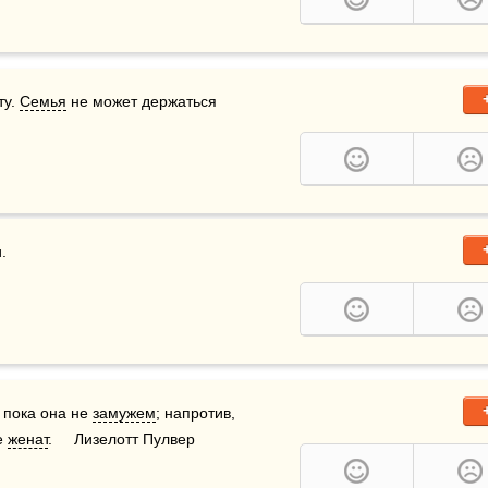
у. 
Семья
 не может держаться 


, пока она не 
замужем
; напротив, 
 
женат
.     Лизелотт Пулвер 