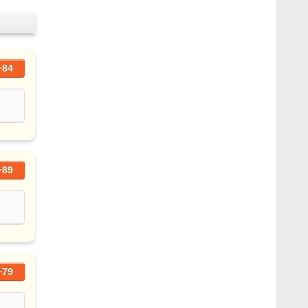
+84
+89
+79