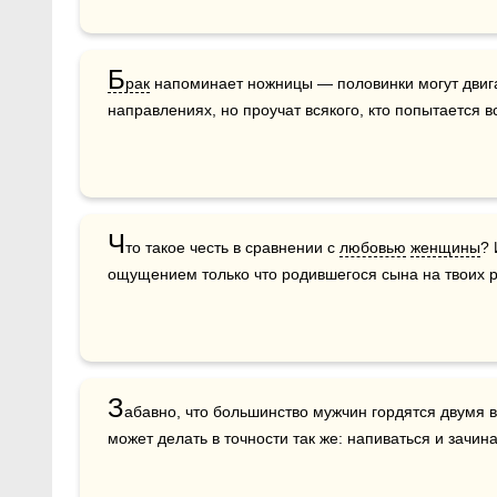
Б
рак
 напоминает ножницы — половинки могут двига
направлениях, но проучат всякого, кто попытается в
Ч
то такое честь в сравнении с 
любовью
женщины
? 
ощущением только что родившегося сына на твоих рук
З
абавно, что большинство мужчин гордятся двумя 
может делать в точности так же: напиваться и зачина