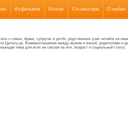
ких
Из фильмов
Из книг
Со смыслом
О любви
аты о семье, браке, супругах и детях, родственных узах читайте на на
йте Цитаты.ру. Взаимоотношения между мужем и женой, родителями и д
нующая тема для всех не смотря на пол, возраст и социальный статус.