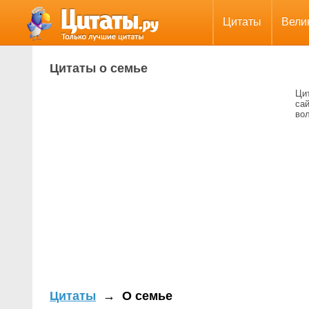
Цитаты
Вели
Цитаты о семье
Цит
са
вол
Цитаты
→
О семье