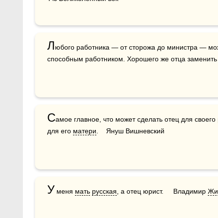
Л
юбого работника — от сторожа до министра — мо
способным работником. Хорошего же отца заменить
С
амое главное, что может сделать отец для своего
для его 
матери
.    Януш Вишневский
У
 меня 
мать
русская
, а отец юрист.     Владимир 
Жи