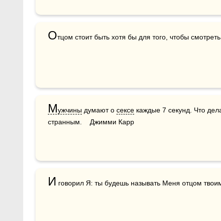
О
тцом стоит быть хотя бы для того, чтобы смотреть
М
ужчины
 думают о 
сексе
 каждые 7 секунд. Что дел
странным.    Джимми Карр
И
 говорил Я: ты будешь называть Меня отцом твоим