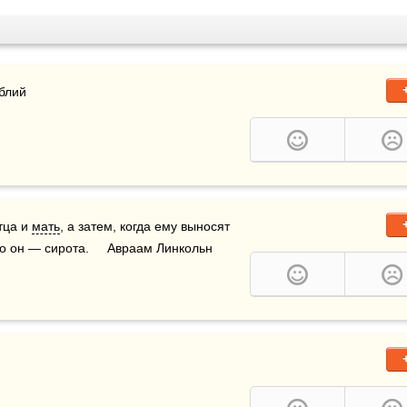
ублий
ца и 
мать
, а затем, когда ему выносят 
о он — сирота.     Авраам Линкольн