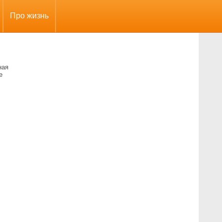
Про жизнь
ная
е