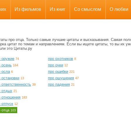
ких
Из фильмов
Из книг
Со смыслом
О любви
таты про отца. Только самые лучшие цитаты и высказывания. Самая пол
рка цитат по темам и направлениям. Если вы ищете цитаты, то вы их уж
шли это Цитаты.ру
о оружие
про охотников
74
8
 осень
про очки
164
12
о осла
про ошибки
6
221
 остановки
про ощущения
13
47
 ответственность
про падения
39
21
о отдых
21
о отношения
183
 отпуск
12
о отца
103