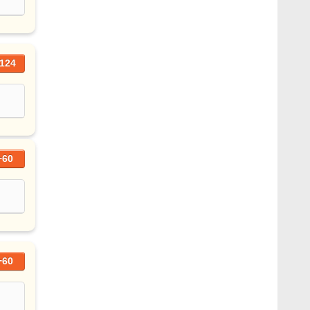
124
+60
+60