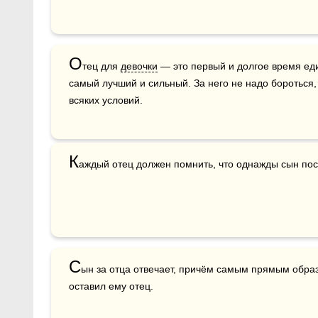
О
тец для 
девочки
 — это первый и долгое время ед
самый лучший и сильный. За него не надо бороться, 
всяких условий.
К
аждый отец должен помнить, что однажды сын посл
С
ын за отца отвечает, причём самым прямым образ
оставил ему отец.