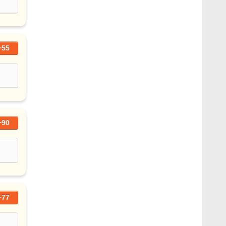
+55
+90
+77