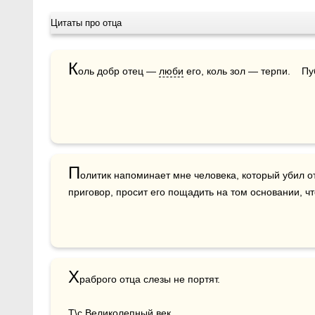
Цитаты про отца
К
оль добр отец — 
люби
 его, коль зол — терпи.    П
П
олитик напоминает мне человека, который убил от
приговор, просит его пощадить на том основании, чт
Х
раброго отца слезы не портят.

Т\с Великолепный век