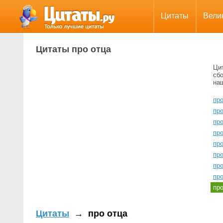
Цитаты
Вели
Цитаты про отца
Ци
сбо
на
пр
про
пр
про
про
пр
пр
про
пр
Цитаты
→
про отца