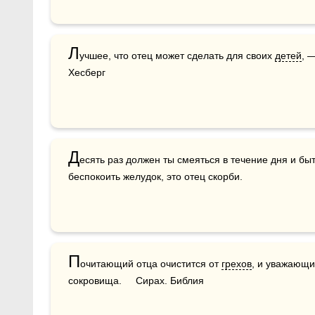
Л
учшее, что отец может сделать для своих 
детей
, 
Хесберг
Д
есять раз должен ты смеяться в течение дня и бы
беспокоить желудок, это отец скорби.
П
очитающий отца очистится от 
грехов
, и уважающи
сокровища.     Сирах. Библия