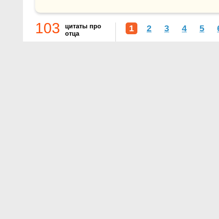
103
цитаты про
1
2
3
4
5
отца
О проекте
Контакты
Условия использования