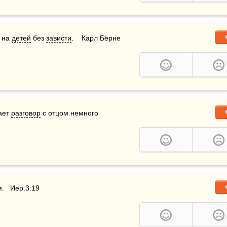
 на 
детей
 без 
зависти
.    Карл Бёрне
ает 
разговор
 с отцом немного 
.   Иер.3:19