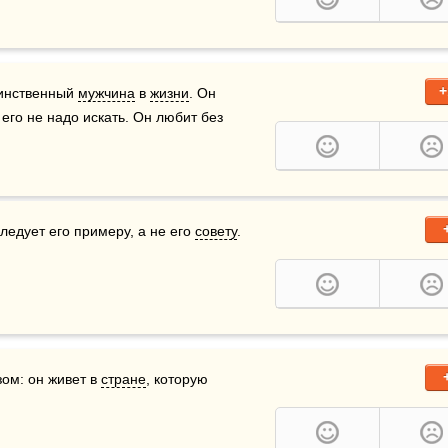
+
инственный 
мужчина
 в 
жизни
. Он 
его не надо искать. Он любит без 
едует его примеру, а не его 
совету
.
ом: он живет в 
стране
, которую 