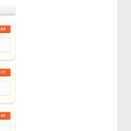
+84
+77
+90