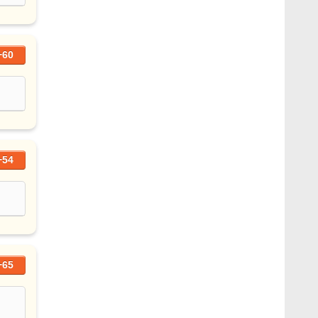
+60
+54
+65