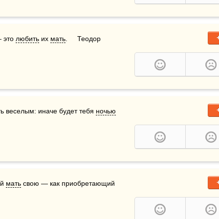
— это 
любить
 их 
мать
.     Теодор 
ть веселым: иначе будет тебя 
ночью
й 
мать
 свою — как приобретающий 