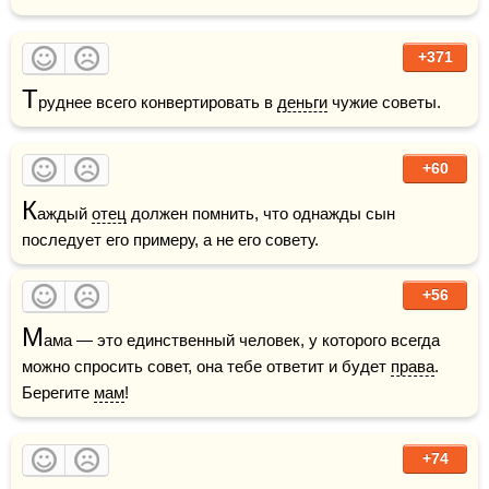
+371
Т
руднее всего конвертировать в 
деньги
 чужие советы.
+60
К
аждый 
отец
 должен помнить, что однажды сын 
последует его примеру, а не его совету.
+56
М
ама — это единственный человек, у которого всегда 
можно спросить совет, она тебе ответит и будет 
права
. 
Берегите 
мам
!
+74