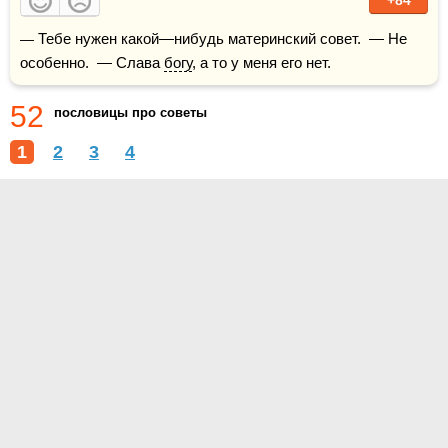
+84
— Тебе нужен какой—нибудь материнский совет.  — Не 
особенно.  — Слава 
богу
, а то у меня его нет.
52
пословицы про советы
1
2
3
4
О проекте
Контакты