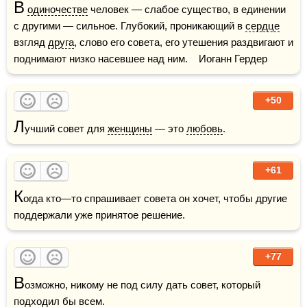
В
одиночестве
 человек — слабое существо, в единении 
с другими — сильное. Глубокий, проникающий в 
сердце
взгляд 
друга
, слово его совета, его утешения раздвигают и 
поднимают низко насевшее над ним.    Иоганн Гердер
+50
Л
учший совет для 
женщины
 — это 
любовь
.
+61
К
огда кто—то спрашивает совета он хочет, чтобы другие 
поддержали уже принятое решение.
+77
В
озможно, никому не под силу дать совет, который 
подходил бы всем.