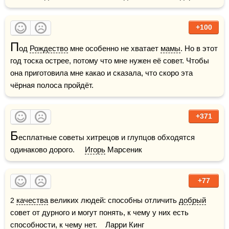
+100
П
од 
Рождество
 мне особенно не хватает 
мамы
. Но в этот 
год тоска острее, потому что мне нужен её совет. Чтобы 
она приготовила мне какао и сказала, что скоро эта 
чёрная полоса пройдёт.
+371
Б
есплатные советы хитрецов и глупцов обходятся 
одинаково дорого.     
Игорь
 Марсеник
+77
2 
качества
 великих людей: способны отличить 
добрый
совет от дурного и могут понять, к чему у них есть 
способности, к чему нет.    Ларри Кинг