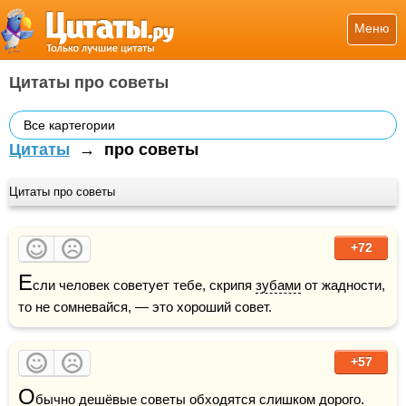
Меню
Цитаты про советы
Все картегории
Цитаты
→
про советы
Цитаты про советы
+72
Е
сли человек советует тебе, скрипя 
зубами
 от жадности, 
то не сомневайся, — это хороший совет.
+57
О
бычно дешёвые советы обходятся слишком дорого.