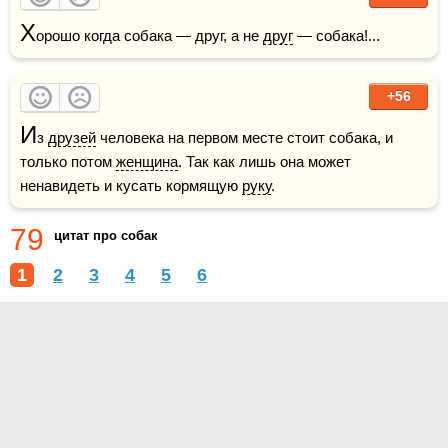
Х
орошо когда собака — друг, а не 
друг
 — собака!...
+56
И
з 
друзей
 человека на первом месте стоит собака, и 
только потом 
женщина
. Так как лишь она может 
ненавидеть и кусать кормящую 
руку
. 
79
цитат про собак
1
2
3
4
5
6