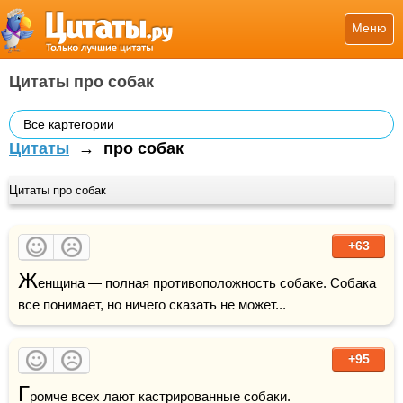
Меню
Цитаты про собак
Все картегории
Цитаты
→
про собак
Цитаты про собак
+63
Ж
енщина
 — полная противоположность собаке. Собака 
все понимает, но ничего сказать не может...
+95
Г
ромче всех лают кастрированные собаки.