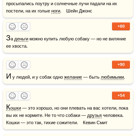
просыпались поутру и солнечные лучи падали на их 
постели, на их голые 
ноги
.    Шейн Джонс
+80
З
а 
деньги
 можно купить любую собаку — но не виляние 
ее хвоста.
+90
И
 у людей, и у собак одно 
желание
 — быть 
любимыми
.
+54
К
ошки
 — это хорошо, но они плевать на вас хотели, пока 
вы их не кормите. Не то что собаки — 
друзья
 человека. 
Кошки — это так, тихие сожители.    Кевин Смит