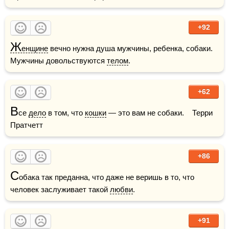
+92
Ж
енщине
 вечно нужна душа мужчины, ребенка, собаки. 
Мужчины довольствуются 
телом
.
+62
В
се 
дело
 в том, что 
кошки
 — это вам не собаки.    Терри 
Пратчетт
+86
С
обака так преданна, что даже не веришь в то, что 
человек заслуживает такой 
любви
.
+91