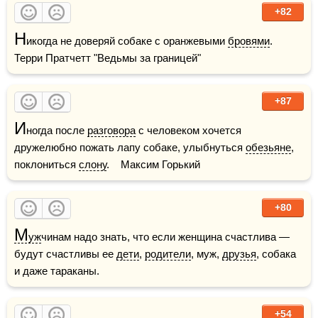
+82
Н
икогда не доверяй собаке с оранжевыми 
бровями
.    
Терри Пратчетт "Ведьмы за границей"
+87
И
ногда после 
разговора
 с человеком хочется 
дружелюбно пожать лапу собаке, улыбнуться 
обезьяне
, 
поклониться 
слону
.    Максим Горький
+80
М
уж
чинам надо знать, что если женщина счастлива — 
будут счастливы ее 
дети
, 
родители
, муж, 
друзья
, собака 
и даже тараканы.
+54