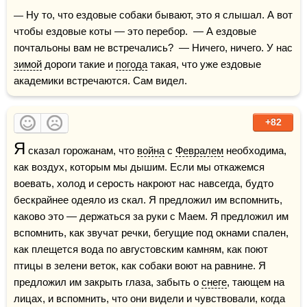
— Ну то, что ездовые собаки бывают, это я слышал. А вот 
чтобы ездовые коты — это перебор.  — А ездовые 
почтальоны вам не встречались?  — Ничего, ничего. У нас 
зимой
 дороги такие и 
погода
 такая, что уже ездовые 
академики встречаются. Сам видел.
+82
Я
 сказал горожанам, что 
война
 с 
Февралем
 необходима, 
как воздух, которым мы дышим. Если мы откажемся 
воевать, холод и серость накроют нас навсегда, будто 
бескрайнее одеяло из скал. Я предложил им вспомнить, 
каково это — держаться за руки с Маем. Я предложил им 
вспомнить, как звучат речки, бегущие под окнами спален, 
как плещется вода по августовским камням, как поют 
птицы в зелени веток, как собаки воют на равнине. Я 
предложил им закрыть глаза, забыть о 
снеге
, тающем на 
лицах, и вспомнить, что они видели и чувствовали, когда 