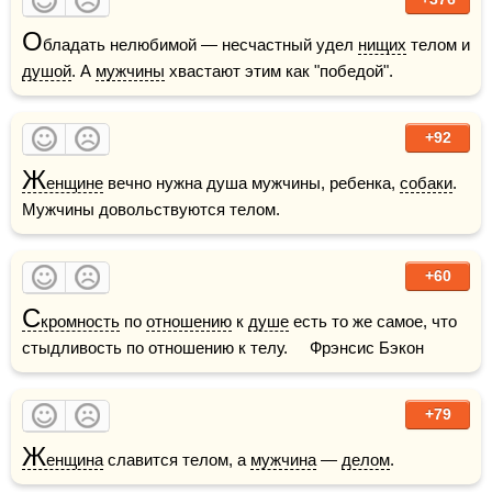
О
бладать нелюбимой — несчастный удел 
нищих
 телом и 
душой
. А 
мужчины
 хвастают этим как "победой".
+92
Ж
енщине
 вечно нужна душа мужчины, ребенка, 
собаки
. 
Мужчины довольствуются телом.
+60
С
кромность
 по 
отношению
 к 
душе
 есть то же самое, что 
стыдливость по отношению к телу.     Фрэнсис Бэкон
+79
Ж
енщина
 славится телом, а 
мужчина
 — 
делом
.