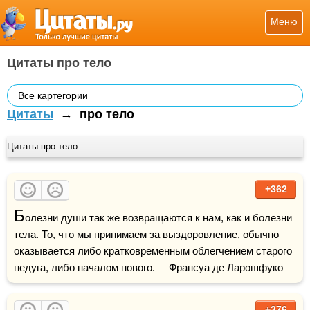
Меню
Цитаты про тело
Все картегории
Цитаты
→
про тело
Цитаты про тело
+362
Б
олезни
души
 так же возвращаются к нам, как и болезни 
тела. То, что мы принимаем за выздоровление, обычно 
оказывается либо кратковременным облегчением 
старого
недуга, либо началом нового.     Франсуа де Ларошфуко
+376