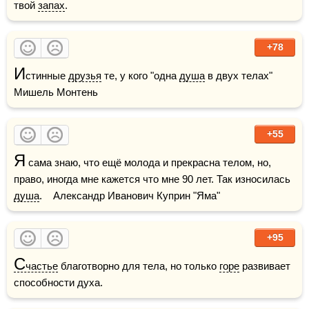
твой 
запах
.
+78
И
стинные 
друзья
 те, у кого "одна 
душа
 в двух телах"    
Мишель Монтень
+55
Я
 сама знаю, что ещё молода и прекрасна телом, но, 
право, иногда мне кажется что мне 90 лет. Так износилась 
душа
.    Александр Иванович Куприн "Яма"
+95
С
частье
 благотворно для тела, но только 
горе
 развивает 
способности духа.