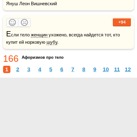
Януш Леон Вишневский
+94
Е
сли тело 
женщин
 ухожено, всегда найдется тот, кто 
купит ей норковую 
шубу
.  
166
Афоризмов про тело
1
2
3
4
5
6
7
8
9
10
11
12