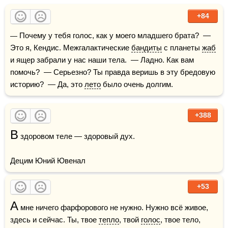
+84
— Почему у тебя голос, как у моего младшего брата?  — 
Это я, Кендис. Межгалактические 
бандиты
 с планеты 
жаб
и ящер забрали у нас наши тела.  — Ладно. Как вам 
помочь?  — Серьезно? Ты правда веришь в эту бредовую 
историю?  — Да, это 
лето
 было очень долгим.
+388
В
 здоровом теле — здоровый дух.

Децим Юний Ювенал
+53
А
 мне ничего фарфорового не нужно. Нужно всё живое, 
здесь и сейчас. Ты, твое 
тепло
, твой 
голос
, твое тело, 