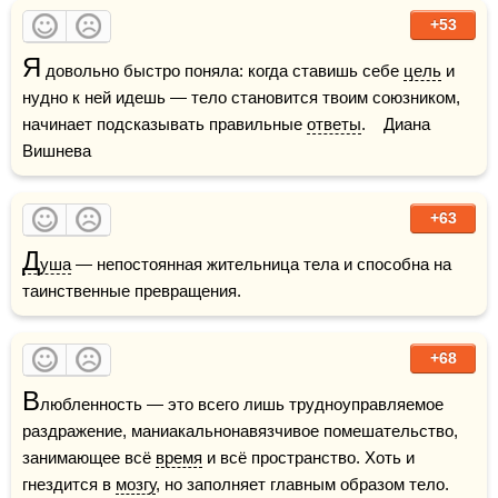
+53
Я
 довольно быстро поняла: когда ставишь себе 
цель
 и 
нудно к ней идешь — тело становится твоим союзником, 
начинает подсказывать правильные 
ответы
.    Диана 
Вишнева
+63
Д
уша
 — непостоянная жительница тела и способна на 
таинственные превращения.
+68
В
любленность — это всего лишь трудноуправляемое 
раздражение, маниакальнонавязчивое помешательство, 
занимающее всё 
время
 и всё пространство. Хоть и 
гнездится в 
мозгу
, но заполняет главным образом тело.    