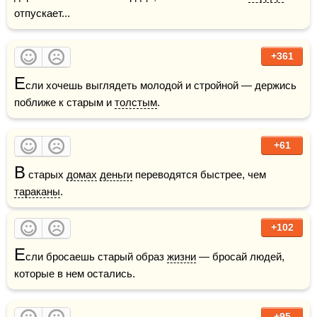
отпускает...    
+361
Е
сли хочешь выглядеть молодой и стройной — держись 
поближе к старым и 
толстым
.
+61
В
 старых 
домах
деньги
 переводятся быстрее, чем 
тараканы
.
+102
Е
сли бросаешь старый образ 
жизни
 — бросай людей, 
которые в нем остались. 
+95