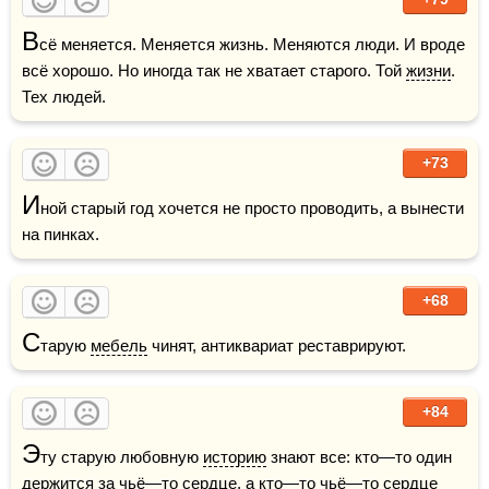
В
сё меняется. Меняется жизнь. Меняются люди. И вроде 
всё хорошо. Но иногда так не хватает старого. Той 
жизни
. 
Тех людей.
+73
И
ной старый год хочется не просто проводить, а вынести 
на пинках.
+68
С
тарую 
мебель
 чинят, антиквариат реставрируют.
+84
Э
ту старую любовную 
историю
 знают все: кто—то один 
держится за чьё—то сердце, а кто—то чьё—то 
сердце