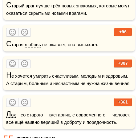
С
тарый враг лучше трёх новых знакомых, которые могут 
оказаться скрытыми новыми врагами.
+96
С
тарая 
любовь
 не ржавеет, она высыхает.
+387
Н
е хочется умирать счастливым, молодым и здоровым. 
А старым, 
больным
 и несчастным не нужна 
жизнь
 вечная. 
+361
Л
ох
—со старого— кустарник, с современного — человек 
всё ещё наивно верящий в доброту и порядочность.
примет про старых