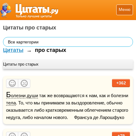
Меню
Цитаты про старых
Все картегории
Цитаты
→
про старых
Цитаты про старых
+362
Б
олезни
души
 так же возвращаются к нам, как и болезни 
тела
. То, что мы принимаем за выздоровление, обычно 
оказывается либо кратковременным облегчением старого 
недуга, либо началом нового.     Франсуа де Ларошфуко
+79