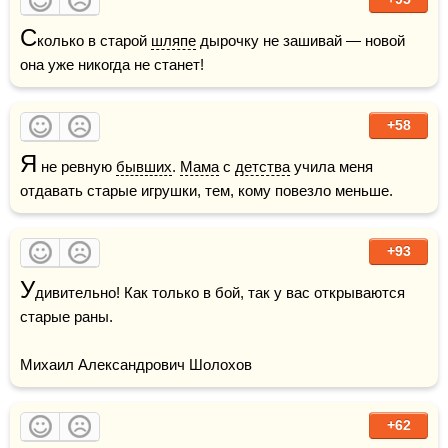
С
колько в старой 
шляпе
 дырочку не зашивай — новой 
она уже никогда не станет!
+58
Я
 не ревную 
бывших
. 
Мама
 с 
детства
 учила меня 
отдавать старые игрушки, тем, кому повезло меньше.
+93
У
дивительно! Как только в бой, так у вас открываются 
старые раны.

Михаил Александрович Шолохов
+62