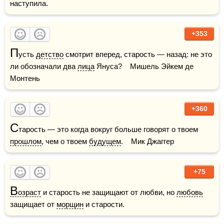
наступила.
+353
П
усть 
детство
 смотрит вперед, старость — назад: не это 
ли обозначали два 
лица
 Януса?    Мишель Эйкем де 
Монтень
+360
С
тарость — это когда вокруг больше говорят о твоем 
прошлом
, чем о твоем 
будущем
.    Мик Джаггер
+75
В
озраст
 и старость не защищают от любви, но 
любовь
защищает от 
морщин
 и старости.