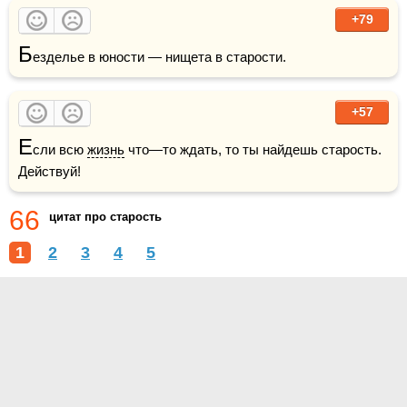
+79
Б
езделье в юности — нищета в старости.
+57
Е
сли всю 
жизнь
 что—то ждать, то ты найдешь старость. 
Действуй!
66
цитат про старость
1
2
3
4
5