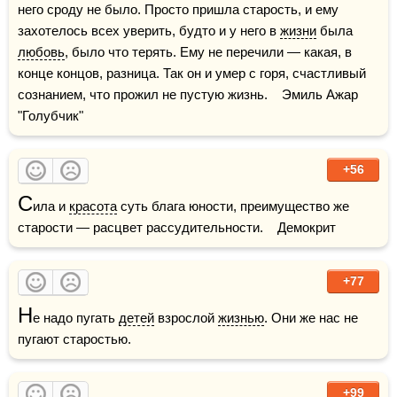
него сроду не было. Просто пришла старость, и ему 
захотелось всех уверить, будто и у него в 
жизни
 была 
любовь
, было что терять. Ему не перечили — какая, в 
конце концов, разница. Так он и умер с горя, счастливый 
сознанием, что прожил не пустую жизнь.    Эмиль Ажар 
"Голубчик"
+56
С
ила и 
красота
 суть блага юности, преимущество же 
старости — расцвет рассудительности.    Демокрит
+77
Н
е надо пугать 
детей
 взрослой 
жизнью
. Они же нас не 
пугают старостью.
+99