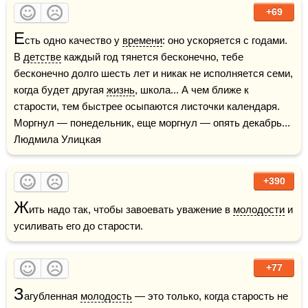
+69
Е
сть одно качество у 
времени
: оно ускоряется с годами. 
В 
детстве
 каждый год тянется бесконечно, тебе 
бесконечно долго шесть лет и никак не исполняется семи, 
когда будет другая 
жизнь
, школа... А чем ближе к 
старости, тем быстрее осыпаются листочки календаря. 
Моргнул — понедельник, еще моргнул — опять декабрь...    
Людмила Улицкая
+390
Ж
ить надо так, чтобы завоевать уважение в 
молодости
 и 
усиливать его до старости.
+77
З
агубленная 
молодость
 — это только, когда старость не 