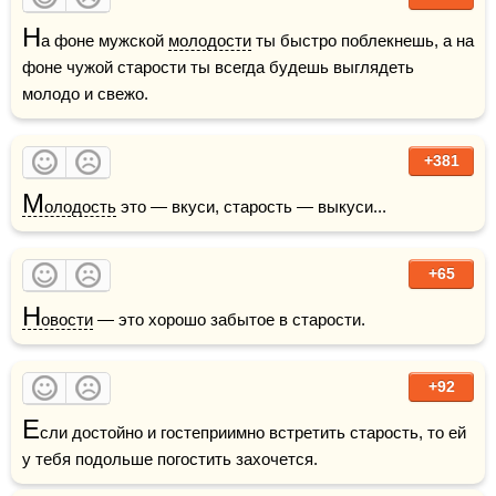
Н
а фоне мужской 
молодости
 ты быстро поблекнешь, а на 
фоне чужой старости ты всегда будешь выглядеть 
молодо и свежо.
+381
М
олодость
 это — вкуси, старость — выкуси...
+65
Н
овости
 — это хорошо забытое в старости. 
+92
Е
сли достойно и гостеприимно встретить старость, то ей 
у тебя подольше погостить захочется.