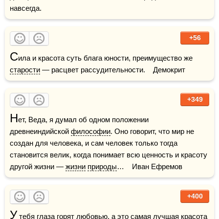
навсегда.
+56
С
ила и красота суть блага юности, преимущество же 
старости
 — расцвет рассудительности.    Демокрит
+349
Н
ет, Веда, я думал об одном положении 
древнеиндийской 
философии
. Оно говорит, что мир не 
создан для человека, и сам человек только тогда 
становится велик, когда понимает всю ценность и красоту 
другой жизни — 
жизни
природы
…    Иван Ефремов
+400
У
 тебя 
глаза
 горят 
любовью
, а это самая лучшая красота 