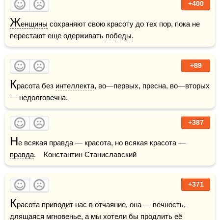
+400
Ж
енщины
 сохраняют свою красоту до тех пор, пока не 
перестают еще одерживать 
победы
.
+89
К
расота без 
интеллекта
, во—первых, пресна, во—вторых 
— недолговечна.
+387
Н
е всякая правда — красота, но всякая красота — 
правда
.    Константин Станиславский
+371
К
расота приводит нас в отчаяние, она — вечность, 
длящаяся мгновенье, а мы хотели бы продлить её 