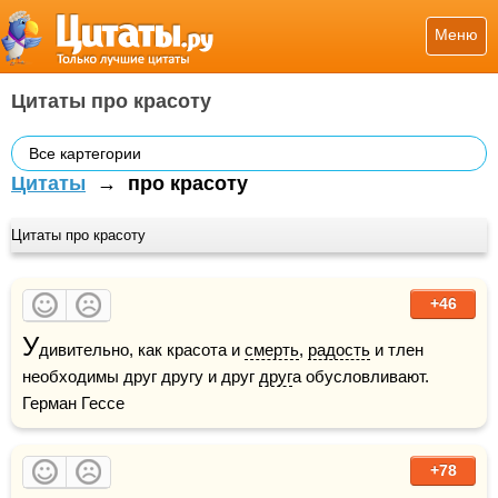
Меню
Цитаты про красоту
Все картегории
Цитаты
→
про красоту
Цитаты про красоту
+46
У
дивительно, как красота и 
смерть
, 
радость
 и тлен 
необходимы друг другу и друг 
друг
а обусловливают.    
Герман Гессе
+78