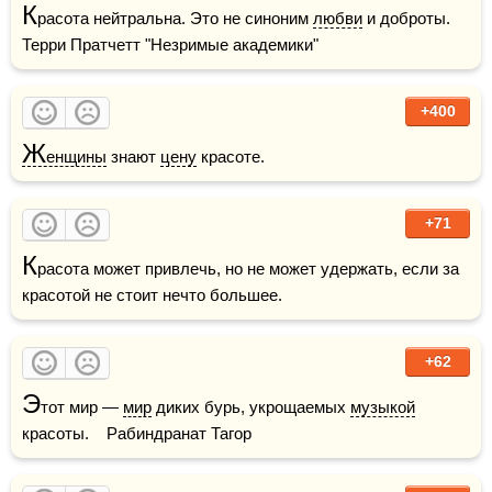
К
расота нейтральна. Это не синоним 
любви
 и доброты.    
Терри Пратчетт "Незримые академики"
+400
Ж
енщины
 знают 
цену
 красоте.
+71
К
расота может привлечь, но не может удержать, если за 
красотой не стоит нечто большее.
+62
Э
тот мир — 
мир
 диких бурь, укрощаемых 
музыкой
красоты.    Рабиндранат Тагор