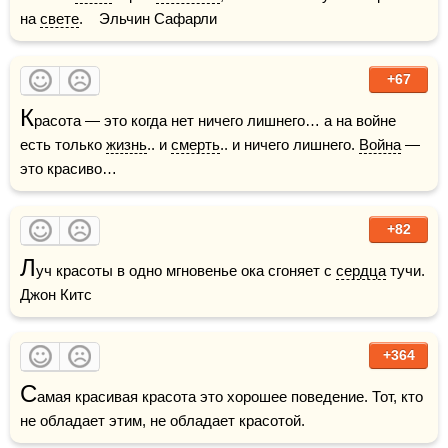
на 
свете
.    Эльчин Сафарли
+67
К
расота — это когда нет ничего лишнего… а на войне 
есть только 
жизнь
.. и 
смерть
.. и ничего лишнего. 
Война
 — 
это красиво…
+82
Л
уч красоты в одно мгновенье ока сгоняет с 
сердца
 тучи.    
Джон Китс
+364
С
амая красивая красота это хорошее поведение. Тот, кто 
не обладает этим, не обладает красотой.