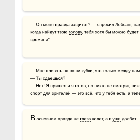
— Он меня правда защитит? — спросил Лобсанг, надевая пробковый шлем.  — Вряд ли. Но 
когда найдут твою 
голову
, тебя хотя бы можно будет 
времени"
— Мне плевать на ваши кубки, это только между нами...

— Ты сдаешься?

— Нет! Я пришел и я готов, но никто не смотрит, нико
спорт для зрителей — это всё, что у тебя есть, а тепе
В
 основном правда не 
глаза
 колет, а в 
уши
 долбит.