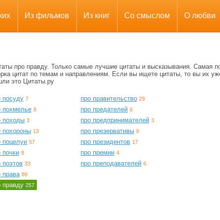
ких
Из фильмов
Из книг
Со смыслом
О любви
таты про правду. Только самые лучшие цитаты и высказывания. Самая п
рка цитат по темам и направлениям. Если вы ищете цитаты, то вы их уж
шли это Цитаты.ру
о посуду
про правительство
7
29
о похмелье
про предателей
8
6
о походы
про предпринимателей
3
3
о похороны
про презервативы
13
9
о поцелуи
про президентов
57
17
 почки
про премии
8
4
 поэтов
про преподавателей
33
6
 права
89
о правду
257