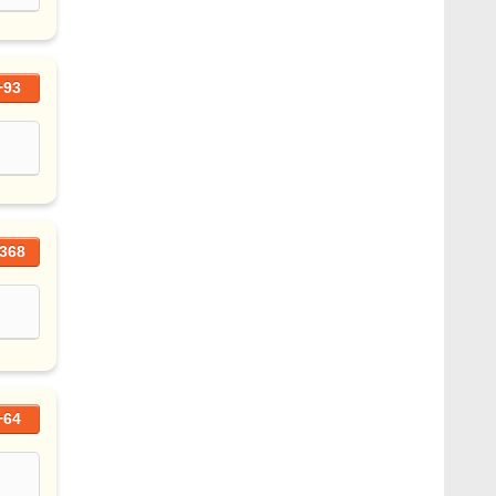
+93
368
+64