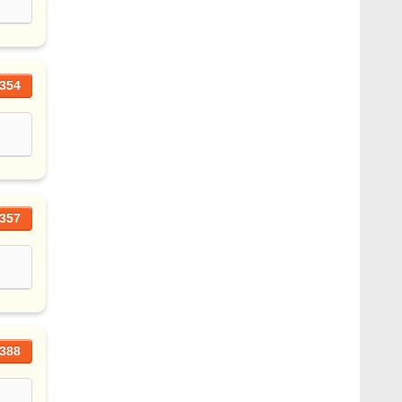
354
357
388