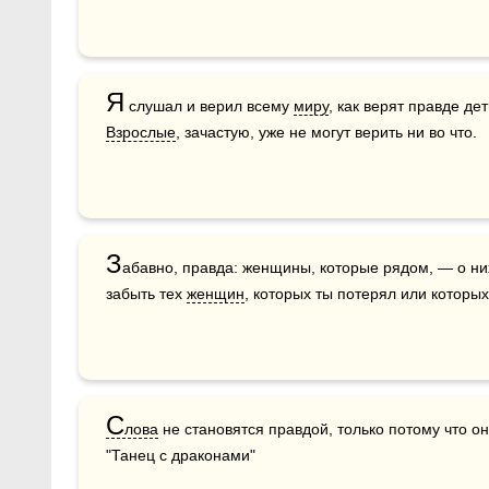
Я
 слушал и верил всему 
миру
, как верят правде дет
Взрослые
, зачастую, уже не могут верить ни во что.
З
абавно, правда: женщины, которые рядом, — о ни
забыть тех 
женщин
, которых ты потерял или которых
С
лова
 не становятся правдой, только потому что о
"Танец с драконами"