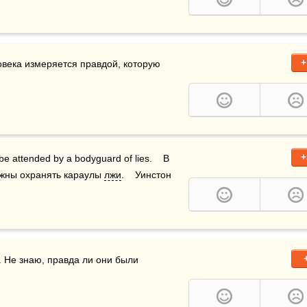
+
овека измеряется правдой, которую 
+
be attended by a bodyguard of lies.    В 
лжны охранять караулы 
лжи
.    Уинстон 
 Не знаю, правда ли они были 