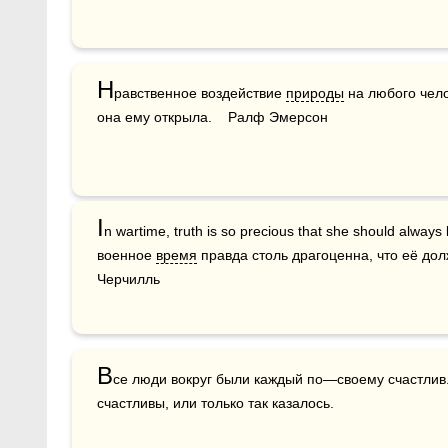
Н
равственное воздействие 
природы
 на любого чел
она ему открыла.    Ралф Эмерсон
I
n wartime, truth is so precious that she should always 
военное 
время
 правда столь драгоценна, что её до
Черчилль
В
се люди вокруг были каждый по—своему счастлив.
счастливы, или только так казалось.