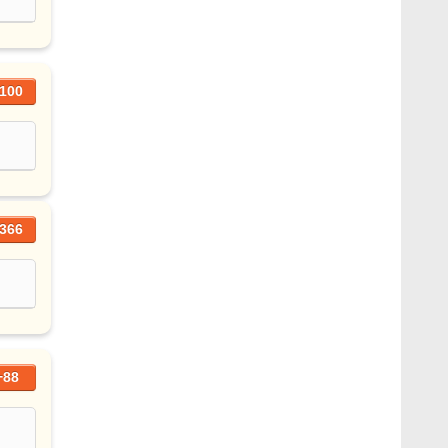
100
366
+88