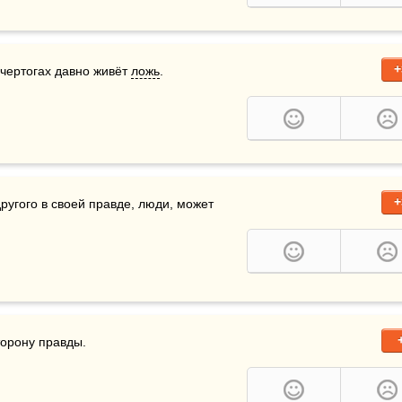
+
чертогах давно живёт 
ложь
.
+
угого в своей правде, люди, может 
торону правды.