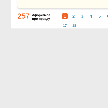
257
Афоризмов
1
2
3
4
5
про правду
17
18
О проекте