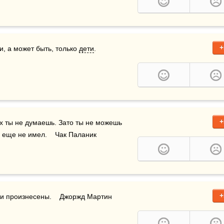
+
и, а может быть, только 
дети
. 
+
х ты не думаешь. Зато ты не можешь 
 еще не имел.    Чак Паланик
+
ни произнесены.    Джоржд Мартин 