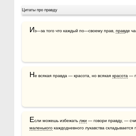
Цитаты про правду
И
з—за того что каждый по—своему прав, 
прав
де ча
Н
е всякая правда — красота, но всякая 
красота
 — 
Е
сли можешь избежать 
лжи
маленького
 каждодневного лукавства складывается 