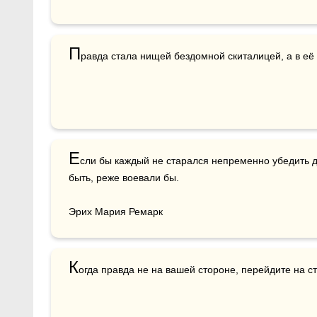
П
равда стала нищей бездомной скиталицей, а в её 
Е
сли бы каждый не старался непременно убедить др
быть, реже воевали бы.

Эрих Мария Ремарк
К
огда правда не на вашей стороне, перейдите на с