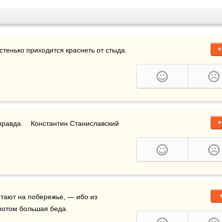
+
стенько приходится краснеть от стыда.
+
правда.    Константин Станиславский
 — говори правду, — считают на побережье, — ибо из 
потом большая беда.