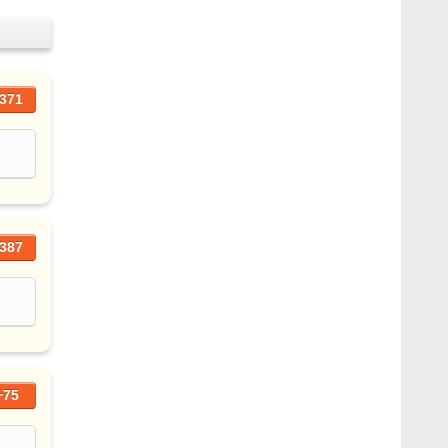
371
387
+75