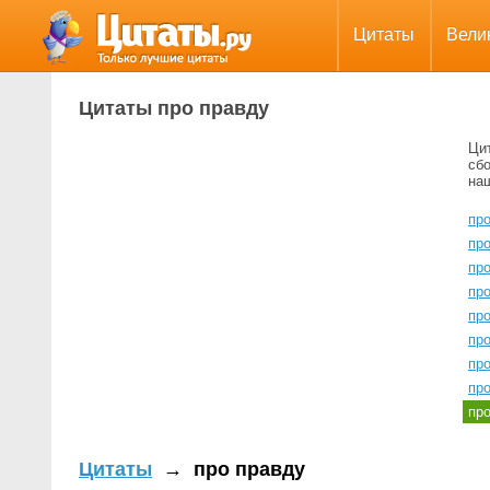
Цитаты
Вели
Цитаты про правду
Ци
сбо
на
пр
пр
пр
пр
пр
про
про
про
пр
Цитаты
→
про правду