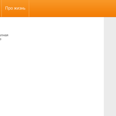
Про жизнь
олная
е