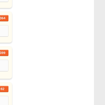
364
399
+82