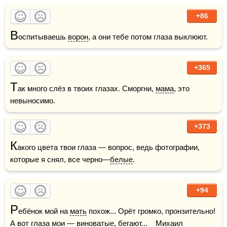
+86
В
оспитываешь 
ворон
, а они тебе потом глаза выклюют.
+365
Т
ак много слёз в твоих глазах. Сморгни, 
мама
, это 
невыносимо.
+373
К
акого цвета твои глаза — вопрос, ведь фотографии, 
которые я снял, все черно—
белые
.
+94
Р
ебёнок мой на 
мать
 похож... Орёт громко, пронзительно! 
А вот глаза мои — виноватые, бегают...    Михаил 