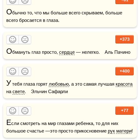
О
бычно то, что мы больше всего скрываем, больше 
всего бросается в глаза.
+373
О
бмануть глаз просто, 
сердце
 — нелегко.    Аль Пачино
+400
У
 тебя глаза горят 
любовью
, а это самая лучшая 
красота
на 
свете
.    Эльчин Сафарли
+77
Е
сли смотреть на мир глазами ребенка, то для них 
большое счастье —это просто прикосновение 
рук
матери
!