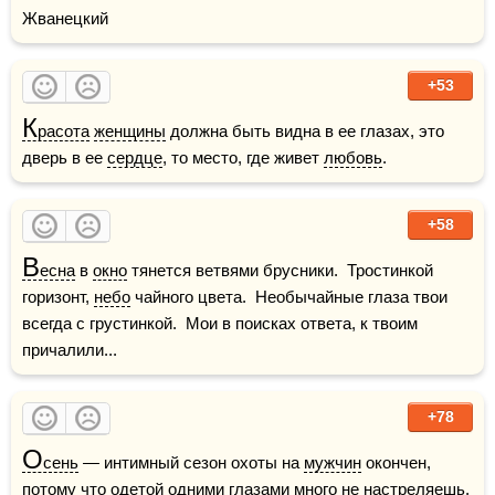
Жванецкий
+53
К
расота
женщины
 должна быть видна в ее глазах, это 
дверь в ее 
сердце
, то место, где живет 
любовь
.
+58
В
есна
 в 
окно
 тянется ветвями брусники.  Тростинкой 
горизонт, 
небо
 чайного цвета.  Необычайные глаза твои 
всегда с грустинкой.  Мои в поисках ответа, к твоим 
причалили...
+78
О
сень
 — интимный сезон охоты на 
мужчин
 окончен, 
потому что одетой одними глазами много не настреляешь.