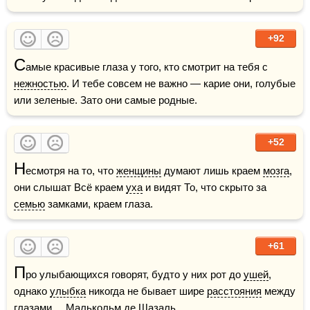
+92
С
амые красивые глаза у того, кто смотрит на тебя с 
нежностью
. И тебе совсем не важно — карие они, голубые 
или зеленые. Зато они самые родные.
+52
Н
есмотря на то, что 
женщины
 думают лишь краем 
мозга
, 
они слышат Всё краем 
уха
 и видят То, что скрыто за 
семью
 замками, краем глаза.
+61
П
ро улыбающихся говорят, будто у них рот до 
ушей
, 
однако 
улыбка
 никогда не бывает шире 
расстояния
 между 
глазами.    Малькольм де Шазаль    