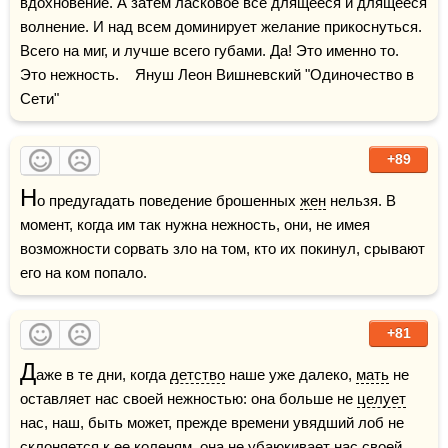
вдохновение. А затем ласковое все длящееся и длящееся 
волнение. И над всем доминирует желание прикоснуться. 
Всего на миг, и лучше всего губами. Да! Это именно то. 
Это нежность.    Януш Леон Вишневский "Одиночество в 
Сети"
+89
Н
о предугадать поведение брошенных 
жен
 нельзя. В 
момент, когда им так нужна нежность, они, не имея 
возможности сорвать зло на том, кто их покинул, срывают 
его на ком попало.
+81
Д
аже в те дни, когда 
детство
 наше уже далеко, 
мать
 не 
оставляет нас своей нежностью: она больше не 
целует
нас, наш, быть может, прежде времени увядший лоб не 
склоняется к ее коленям, она не убаюкивает нас своей 