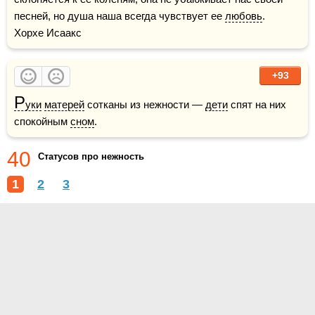
песней, но душа наша всегда чувствует ее 
любовь
.    
Хорхе Исаакс
+93
Р
уки
матерей
 сотканы из нежности — 
дети
 спят на них 
спокойным 
сном
.
40
Статусов про нежность
1
2
3