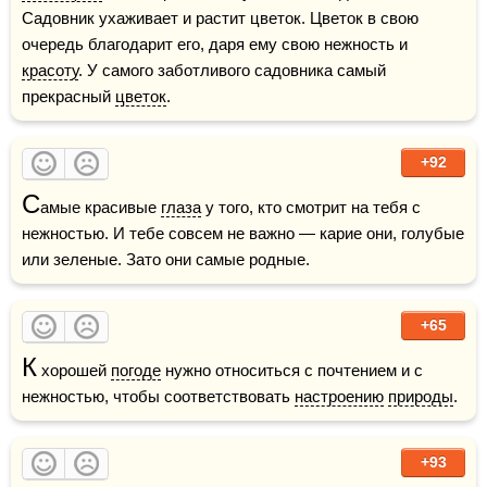
Садовник ухаживает и растит цветок. Цветок в свою 
очередь благодарит его, даря ему свою нежность и 
красоту
. У самого заботливого садовника самый 
прекрасный 
цветок
.  
+92
С
амые красивые 
глаза
 у того, кто смотрит на тебя с 
нежностью. И тебе совсем не важно — карие они, голубые 
или зеленые. Зато они самые родные.
+65
К
 хорошей 
погоде
 нужно относиться с почтением и с 
нежностью, чтобы соответствовать 
настроению
природы
.
+93