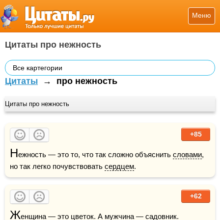
Меню
Цитаты про нежность
Все картегории
Цитаты
→
про нежность
Цитаты про нежность
+85
Н
ежность — это то, что так сложно объяснить 
словами
, 
но так легко почувствовать 
сердцем
.
+62
Ж
енщина
 — это цветок. А мужчина — садовник. 