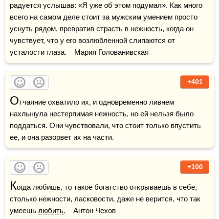
радуется услышав: «Я уже об этом подумал». Как много 
всего на самом деле стоит за мужским умением просто 
уснуть рядом, превратив страсть в нежность, когда он 
чувствует, что у его возлюбленной слипаются от 
усталости глаза.    Мария Голованивская
+401
О
тчаяние охватило их, и одновременно ливнем 
нахлынула нестерпимая нежность, но ей нельзя было 
поддаться. Они чувствовали, что стоит только впустить 
ее, и она разорвет их на части.
+100
К
огда любишь, то такое богатство открываешь в себе, 
столько нежности, ласковости, даже не верится, что так 
умеешь 
любить
.    Антон Чехов