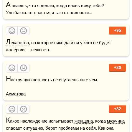
А
 знаешь, что я делаю, когда вновь вижу тебя? 
Улыбаюсь от 
счастья
 и таю от нежности...
+95
Л
екарство
, на которое никогда и ни у кого не будет 
аллергии — нежность.
+80
Н
астоящую нежность не спутаешь ни с чем.

Ахматова
+82
К
акое наслаждение испытывает 
женщина
, когда 
мужчина
спасает ситуацию, берет проблемы на себя. Как она 