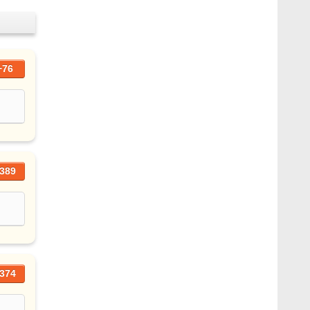
+76
389
374