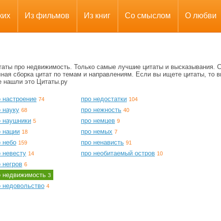
ких
Из фильмов
Из книг
Со смыслом
О любви
таты про недвижимость. Только самые лучшие цитаты и высказывания. 
ная сборка цитат по темам и направлениям. Если вы ищете цитаты, то в
е нашли это Цитаты.ру
о настроение
про недостатки
74
104
 науку
про нежность
68
40
о наушники
про немцев
5
9
 нации
про немых
18
7
 небо
про ненависть
159
91
 невесту
про необитаемый остров
14
10
 негров
6
о недвижимость
3
о недовольство
4