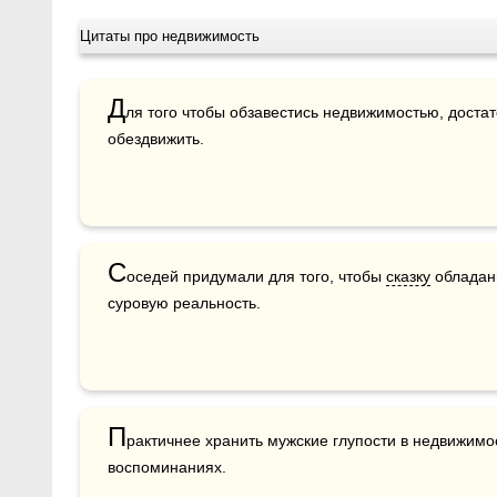
Цитаты про недвижимость
Д
ля того чтобы обзавестись недвижимостью, достат
обездвижить.
С
оседей придумали для того, чтобы 
сказку
 обладан
суровую реальность.
П
рактичнее хранить мужские глупости в недвижимос
воспоминаниях.