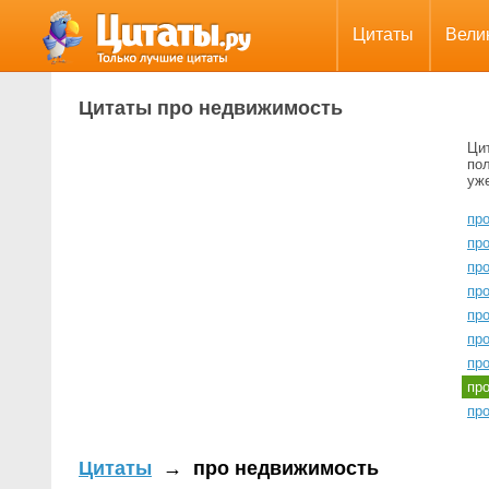
Цитаты
Вели
Цитаты про недвижимость
Ци
пол
уж
пр
про
пр
про
про
про
про
пр
пр
Цитаты
→
про недвижимость