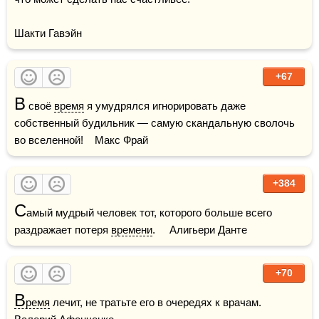
Шакти Гавэйн
+67
В
 своё 
время
 я умудрялся игнорировать даже 
собственный будильник — самую скандальную сволочь 
во вселенной!    Макс Фрай
+384
С
амый мудрый человек тот, которого больше всего 
раздражает потеря 
времени
.     Алигьери Данте
+70
В
ремя
 лечит, не тратьте его в очередях к врачам.     