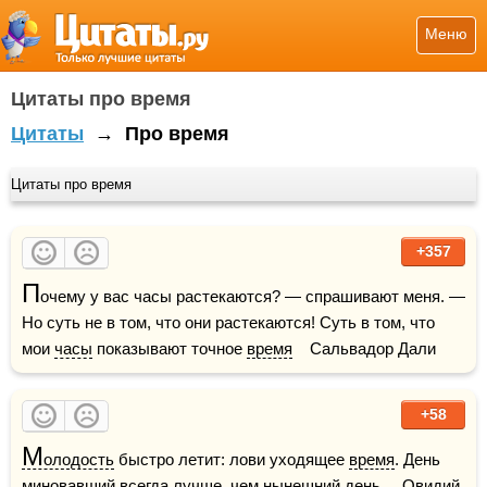
Меню
Цитаты про время
Цитаты
→
Про время
Цитаты про время
+357
П
очему у вас часы растекаются? — спрашивают меня. — 
Но суть не в том, что они растекаются! Суть в том, что 
мои 
часы
 показывают точное 
время
    Сальвадор Дали
+58
М
олодость
 быстро летит: лови уходящее 
время
. День 
миновавший всегда лучше, чем нынешний день.    Овидий