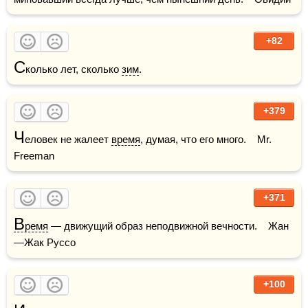
+82
С
колько лет, сколько 
зим
.
+379
Ч
еловек не жалеет 
время
, думая, что его много.    Mr. 
Freeman
+371
В
ремя
 — движущий образ неподвижной вечности.    Жан
—Жак Руссо
+100