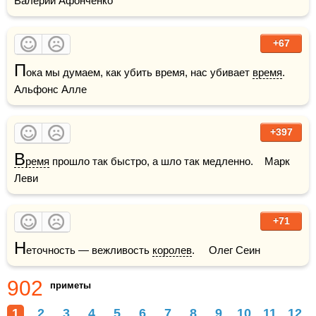
Валерий Афонченко
+67
П
ока мы думаем, как убить время, нас убивает 
время
.    
Альфонс Алле
+397
В
ремя
 прошло так быстро, а шло так медленно.    Марк 
Леви
+71
Н
еточность — вежливость 
королев
.     Олег Сеин
902
приметы
1
2
3
4
5
6
7
8
9
10
11
12