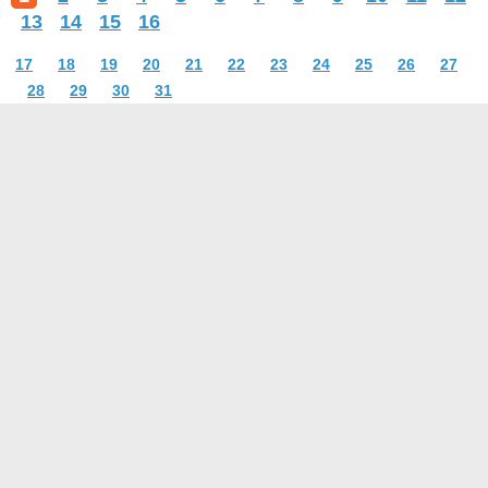
13
14
15
16
17
18
19
20
21
22
23
24
25
26
27
28
29
30
31
О проекте
Контакты
Условия использования
Политика конфиденциальности