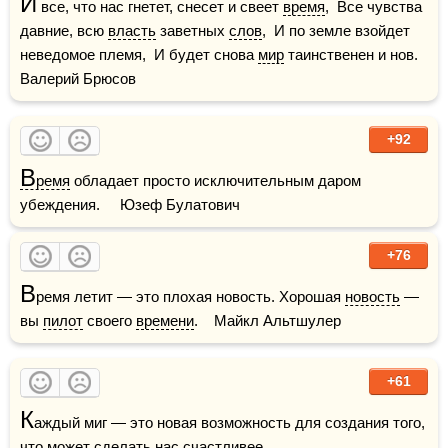
И
 все, что нас гнетет, снесет и свеет 
время
,  Все чувства 
давние, всю 
власть
 заветных 
слов
,  И по земле взойдет 
неведомое племя,  И будет снова 
мир
 таинственен и нов.    
Валерий Брюсов
+92
В
ремя
 обладает просто исключительным даром 
убеждения.     Юзеф Булатович
+76
В
ремя летит — это плохая новость. Хорошая 
новость
 — 
вы 
пилот
 своего 
времени
.    Майкл Альтшулер
+61
К
аждый миг — это новая возможность для создания того, 
что может сделать нас счастливее.
