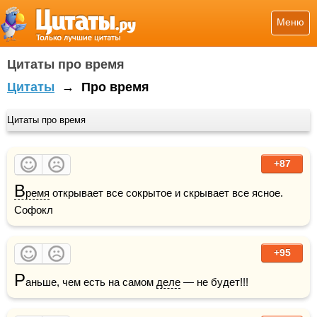
Меню
Цитаты про время
Цитаты
→
Про время
Цитаты про время
+87
В
ремя
 открывает все сокрытое и скрывает все ясное.    
Софокл
+95
Р
аньше, чем есть на самом 
деле
 — не будет!!!