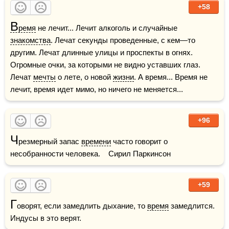
+58
В
ремя
 не лечит... Лечит алкоголь и случайные 
знакомства
. Лечат секунды проведенные, с кем—то 
другим. Лечат длинные улицы и проспекты в огнях. 
Огромные очки, за которыми не видно уставших глаз. 
Лечат 
мечты
 о лете, о новой 
жизни
. А время... Время не 
лечит, время идет мимо, но ничего не меняется...
+96
Ч
резмерный запас 
времени
 часто говорит о 
несобранности человека.    Сирил Паркинсон
+59
Г
оворят, если замедлить дыхание, то 
время
 замедлится. 
Индусы в это верят.