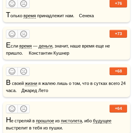
+76
Т
олько 
время
 принадлежит нам.    Сенека
+73
Е
сли 
время
 — 
деньги
, значит, наше время еще не 
пришло.     Константин Кушнер
+68
В
 своей 
жизни
 я жалею лишь о том, что в сутках всего 24 
часа.    Джаред Лето
+64
Н
е стреляй в 
прошлое
 из 
пистолета
, ибо 
будущее
выстрелит в тебя из пушки.