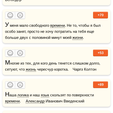
+70
У
 меня мало свободного 
времени
. Не то, чтобы я был 
особо занят, просто не хочу потратить на тебя еще 
больше двух с половиной минут моей 
жизни
.
+53
М
ногие из тех, для кого день тянется слишком долго, 
сетуют, что 
жизнь
 чересчур коротка.    Чарлз Колтон
+89
Н
аша 
логика
 и наш 
язык
 скользят по поверхности 
времени
.     
Александр
 Иванович Введенский