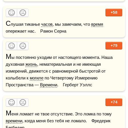
+58
С
лушая тиканье 
часов
, мы замечаем, что 
время
опережает нас.    Рамон Серна
+79
М
ы постоянно уходим от настоящего момента. Наша 
духовная 
жизнь
, нематериальная и не имеющая 
измерений, движется с равномерной быстротой от 
колыбели к 
могиле
 по Четвертому Измерению 
Пространства — 
Времени
.    Герберт Уэллс
+74
М
еня ломает не твое отсутствие. Это ломка по тому 
времени
, когда меня без тебя не ломало.    Фредерик 
Бегбедер