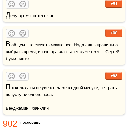
+51
Д
елу
время
, потехе час.
+98
В
 общем—то сказать можно все. Надо лишь правильно 
выбрать 
время
, иначе 
правда
 станет хуже 
лжи
.     Сергей 
Лукьяненко
+98
П
оскольку ты не уверен даже в одной минуте, не трать 
попусту ни одного часа.

Бенджамин Франклин
902
пословицы