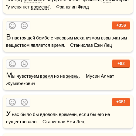
"у меня нет 
времени
".    Франклин Филд
+356
В
 настоящей бомбе с часовым механизмом взрывчатым 
веществом является 
время
.    Станислав Ежи Лец
+82
М
ы чувствуем 
время
 но не 
жизнь
.     Мусин Алмат 
Жумабекович
+351
У
 нас было бы вдоволь 
времени
, если бы его не 
существовало.    Станислав Ежи Лец