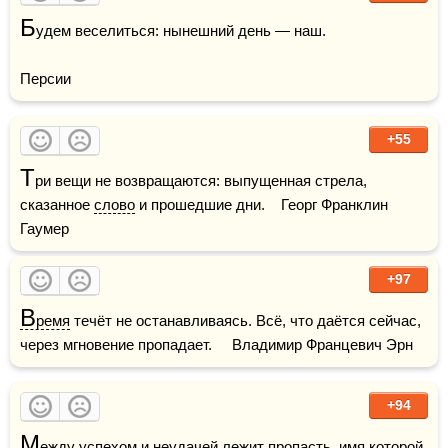
Б
удем веселиться: нынешний день — наш. 

Персии
+55
Т
ри вещи не возвращаются: выпущенная стрела, 
сказанное 
слово
 и прошедшие дни.    Георг Франклин 
Гаумер
+97
В
ремя
 течёт не останавливаясь. Всё, что даётся сейчас, 
через мгновение пропадает.     Владимир Францевич Эрн
+94
М
ежду 
успехом
 и неудачей лежит пропасть, 
имя
 которой 