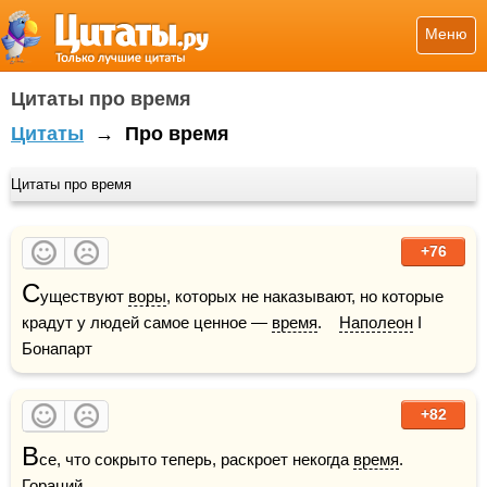
Меню
Цитаты про время
Цитаты
→
Про время
Цитаты про время
+76
С
уществуют 
воры
, которых не наказывают, но которые 
крадут у людей самое ценное — 
время
.    
Наполеон
 I 
Бонапарт
+82
В
се, что сокрыто теперь, раскроет некогда 
время
.    
Гораций