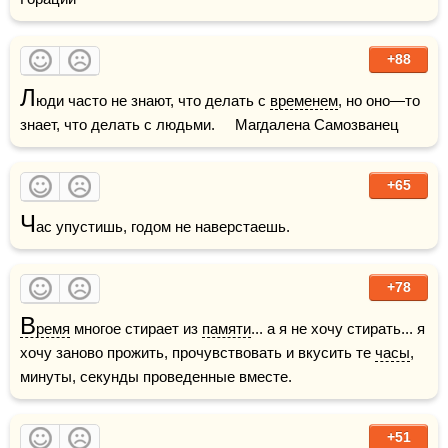
+88
Л
юди часто не знают, что делать с 
временем
, но оно—то 
знает, что делать с людьми.     Магдалена Самозванец
+65
Ч
ас упустишь, годом не наверстаешь.
+78
В
ремя
 многое стирает из 
памяти
... а я не хочу стирать... я 
хочу заново прожить, прочувствовать и вкусить те 
часы
, 
минуты, секунды проведенные вместе.
+51